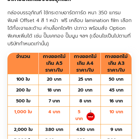
กล่องบรรจุภัณฑ์
ใช้กระดาษอาร์ตการ์ด หนา 350 แกรม
พิมพ์ Offset 4 สี 1 หน้า ฟรี เคลือบ lamination film เลือก
ได้ทั้งเงาและด้าน ค่าบล็อกไดคัท ปะกาว พร้อมสั่ง Option
พิเศษเพิ่มได้ เช่น ปั๊มเคทอง ปั๊มนูน ฯลฯ (เงื่อนไขเป็นไปตามที่
บริษัทกำหนดเท่านั้น)
จำนวน
กางออกไม่
กางออกไม่
กางออกไม่
เกิน A5
เกิน A4
เกิน A3
ราคา/ใบ
ราคา/ใบ
ราคา/ใบ
100 ใบ
20 บาท
25 บาท
50 บาท
200 ใบ
18 บาท
20 บาท
45 บาท
500 ใบ
7 บาท
8 บาท
16 บาท
1,000 ใบ
4 บาท
5
10 บาท
บาท
2,000 ใบ
3.80 บาท
4.50 บาท
9 บาท