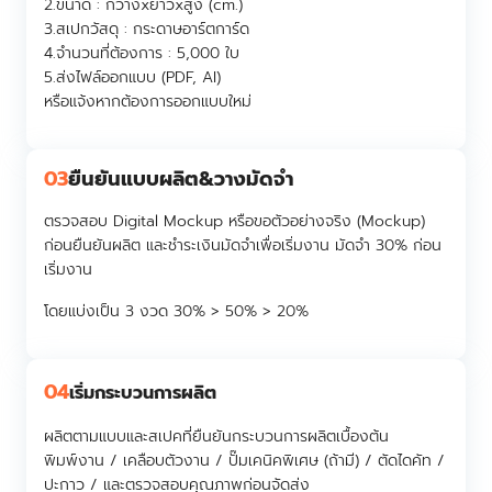
2.ขนาด :
กว้างxยาวxสูง (cm.)
3.สเปกวัสดุ :
กระดาษอาร์ตการ์ด
4.จำนวนที่ต้องการ :
5,000 ใบ
5.ส่งไฟล์ออกแบบ (PDF, AI)
หรือแจ้งหากต้องการออกแบบใหม่
03
ยืนยันแบบผลิต&วางมัดจำ
ตรวจสอบ Digital Mockup หรือขอตัวอย่างจริง (Mockup)
ก่อนยืนยันผลิต และชำระเงินมัดจำเพื่อเริ่มงาน มัดจำ 30% ก่อน
เริ่มงาน
โดยแบ่งเป็น 3 งวด 30% > 50% > 20%
04
เริ่มกระบวนการผลิต
ผลิตตามแบบและสเปคที่ยืนยันกระบวนการผลิตเบื้องต้น
พิมพ์งาน / เคลือบตัวงาน / ปั๊มเคนิคพิเศษ (ถ้ามี) / ตัดไดคัท /
ปะกาว / และตรวจสอบคุณภาพก่อนจัดส่ง