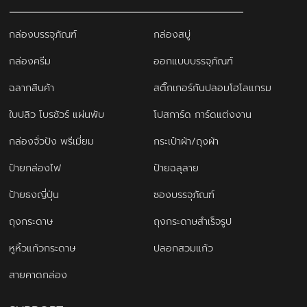
กล่องบรรจุภัณฑ์
กล่องสบู่
กล่องครีม
ออกแบบบรรจุภัณฑ์
ฉลากสินค้า
สติ๊กเกอร์กันปลอมโฮโลแกรม
ใบปลิว โบรชัวร์ แผ่นพับ
โปสการ์ด การ์ดแต่งงาน
กล่องจั่วปัง พรีเมี่ยม
กระเป๋าผ้า/ถุงผ้า
ป้ายกล่องไฟ
ป้ายฉลุลาย
ป้ายธงญี่ปุ่น
ซองบรรจุภัณฑ์
ถุงกระดาษ
ถุงกระดาษสำเร็จรูป
หูหิ้วแก้วกระดาษ
ปลอกสวมแก้ว
สายคาดกล่อง