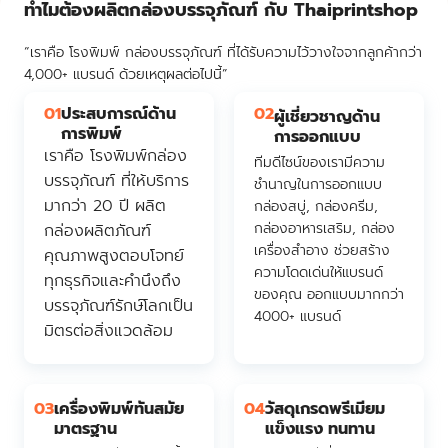
ทำไมต้องผลิตกล่องบรรจุภัณฑ์ กับ Thaiprintshop
“เราคือ โรงพิมพ์ กล่องบรรจุภัณฑ์ ที่ได้รับความไว้วางใจจากลูกค้ากว่า
4,000+ แบรนด์ ด้วยเหตุผลต่อไปนี้”
01
ประสบการณ์ด้าน
02
ผู้เชี่ยวชาญด้าน
การพิมพ์
การออกแบบ
เราคือ โรงพิมพ์กล่อง
ทีมดีไซน์ของเรามีความ
บรรจุภัณฑ์ ที่ให้บริการ
ชำนาญในการออกแบบ
มากว่า 20 ปี ผลิต
กล่องสบู่, กล่องครีม,
กล่องอาหารเสริม, กล่อง
กล่องผลิตภัณฑ์
เครื่องสำอาง ช่วยสร้าง
คุณภาพสูงตอบโจทย์
ความโดดเด่นให้แบรนด์
ทุกธุรกิจและคำนึงถึง
ของคุณ ออกแบบมากกว่า
บรรจุภัณฑ์รักษ์โลกเป็น
4000+ แบรนด์
มิตรต่อสิ่งแวดล้อม
03
เครื่องพิมพ์ทันสมัย
04
วัสดุเกรดพรีเมียม
มาตรฐาน
แข็งแรง ทนทาน