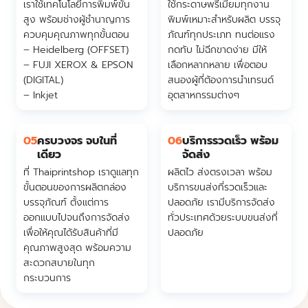
เราใช้เทคโนโลยีการพิมพ์ขั้น
ใช้กระดาษพรีเมี่ยมทุกงาน
สูง พร้อมช่างผู้ชำนาญการ
พิมพ์เหมาะสำหรับผลิต บรรจุ
ควบคุมคุณภาพทุกขั้นตอน
ภัณฑ์ทุกประเภท ทนต่อแรง
– Heidelberg (OFFSET)
กดทับ ไม่ฉีกขาดง่าย มีให้
– FUJI XEROX & EPSON
เลือกหลากหลาย เพื่อตอบ
(DIGITAL)
สนองผู้ที่ต้องการนำเทรนด์
– Inkjet
อุตสาหกรรมต่างๆ
05
ครบวงจร จบในที่
06
บริการรวดเร็ว พร้อม
เดียว
จัดส่ง
ที่ Thaiprintshop เราดูแลทุก
ผลิตไว ส่งตรงเวลา พร้อม
ขั้นตอนของการผลิตกล่อง
บริการขนส่งที่รวดเร็วและ
บรรจุภัณฑ์ ตั้งแต่การ
ปลอดภัย เรามีบริการจัดส่ง
ออกแบบไปจนถึงการจัดส่ง
ทั่วประเทศด้วยระบบขนส่งที่
เพื่อให้คุณได้รับสินค้าที่มี
ปลอดภัย
คุณภาพสูงสุด พร้อมความ
สะดวกสบายในทุก
กระบวนการ