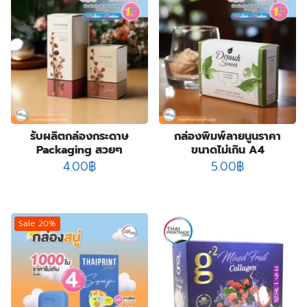
6
products
กล่องฟอยล์
6
products
10
กล่องลิปสติก
10
84
products
กล่องสบู่
84
products
3
กล่องสบู่กระดาษคราฟท์
3
8
products
กล่องสินค้า OTOP
8
19
products
กล่องอาหารเสริม
19
28
products
กล่องอื่นๆ
28
8
products
กล่องเซ็ต
8
รับผลิตกล่องกระดาษ
กล่องพิมพ์ลายนูนราคา
products
9
กล่องเซรั่ม
9
Packaging สวยๆ
ขนาดไม่เกิน A4
products
2
กล่องแบบฝาเปิดหน้า
2
4.00
฿
5.00
฿
10
products
กล่องแบบสไลด์
10
14
products
ฉลากสินค้า
14
1
products
ซองกระดาษ
1
Sale 20%
4
product
ซองฟอยล์
4
products
72
ถุงกระดาษ
72
products
2
ถุงกระดาษสำเร็จรูป
2
2
products
ปฏิทิน
2
products
14
ป้ายกล่องไฟ
14