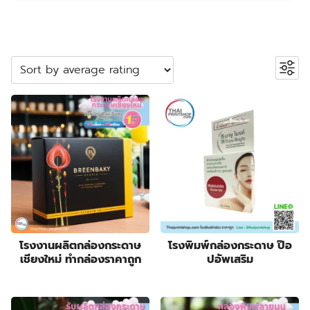
ค้นหาสินค้า
Search
หมวดหมู่สินค้า
2
ปลอกสวมแก้ว
2
products
5
กระเป๋าผ้า ถุงผ้า
5
products
23
กล่องกระดาษคราฟท์
23
23
products
กล่องขนม
23
55
products
กล่องครีม
55
products
3
กล่องครีมกันแดด
3
products
19
กล่องจั่วปัง พรีเมี่ยม
19
โรงงานผลิตกล่องกระดาษ
โรงพิมพ์กล่องกระดาษ ป๊อ
เชียงใหม่ ทำกล่องราคาถูก
ปอัพเสริม
9
products
กล่องดิสเพลย์
9
products
1
กล่องทรงกระบอก
1
product
178
กล่องบรรจุภัณฑ์
178