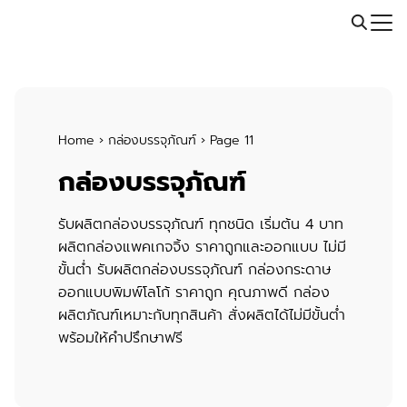
Skip
Call: 064-246-5614 | Line: @thaiprintshop
to
Search
content
for:
Home
›
กล่องบรรจุภัณฑ์
›
Page 11
กล่องบรรจุภัณฑ์
รับผลิตกล่องบรรจุภัณฑ์
ทุกชนิด
เริ่มต้น 4 บาท
ผลิตกล่องแพคเกจจิ้ง ราคาถูกและออกแบบ ไม่มี
ขั้นต่ำ
รับผลิตกล่องบรรจุภัณฑ์
กล่องกระดาษ
ออกแบบพิมพ์โลโก้ ราคาถูก คุณภาพดี
กล่อง
ผลิตภัณฑ์
เหมาะกับทุกสินค้า สั่งผลิตได้ไม่มีขั้นต่ำ
พร้อมให้คำปรึกษาฟรี