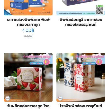
3
products
ป้ายฉลุลาย
3
products
4
ป้ายธงญี่ปุ่น
4
products
1
พิมพ์สกรีนสินค้า
1
ราคากล่องพิมพ์ลาย พิมพ์
พิมพ์สปอตยูวี ราคากล่อง
product
3
สติ๊กเกอร์กันปลอมโฮโลแกรม
3
กล่องราคาถูก
กล่องใส่บรรจุภัณฑ์
4
products
สายคาดกล่อง
4
Original
Current
4.00
฿
products
2
หูหิ้วแก้วกระดาษ
2
price
price
5.00
฿
products
31
ออกแบบบรรจุภัณฑ์
31
was:
is:
products
17
โบรชัวร์ แผ่นพับ ใบปลิว
17
5.00฿.
4.00฿.
products
12
โปสการ์ด การ์ดแต่งงาน
12
products
รับผลิตกล่องราคาถูก โรง
โรงพิมพ์กล่องบรรจุภัณฑ์