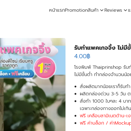
หน้าแรก
Promotion
สินค้า
Reviews
แ
arch
:
รับทำแพคเกจจิ้ง ไม่มีข
4.00
฿
โรงพิมพ์ Thaiprinshop รับ
ไม่มีขั้นต่ำ ทำกล่องจำนวนน้อย
สั่งผลิตมากน้อยเราก็รับทำ
ผลิตกล่องด่วน 3-5 วัน ตา
สั่งทำ 1000 ใบๆละ 4 บา
เฉพาะกล่องกางออกไม่เก
ฟรี
เคลือบลามิเนตด้าน-เง
ฟรี ค่าบล็อก
/
ค่า
Mocku