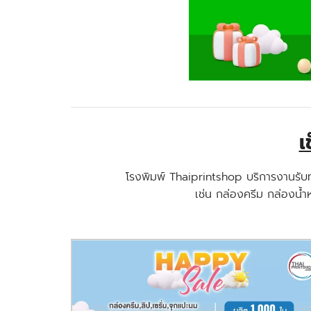
เ
โรงพิมพ์ Thaiprintshop บริการงานรับทำ
เช่น กล่องครีม กล่องน้ำ