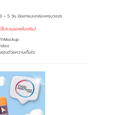
็ว 3 – 5 วัน มีออกแบบกล่องครบวงจร
ี้ไม่รวมออฟชั่นเสริม)
ค่า
Mockup
กล่อง
รคุณด้วยความเต็มใจ