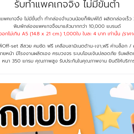
รับทำแพคเกจจิ้ง ไม่มีขั้นต่ำ
แพคเกจจิ้ง ไม่มีขั้นต่ำ ทำกล่องจำนวนน้อยก็พิมพ์ได้ ผลิตกล่องเร
พิมพ์กล่องแพคเกจจิ้งมาแล้วมากกว่า 10,000 แบรนด์
กไม่เกิน A5 (14.8 x 21 cm.) 1,000ใบ ใบละ 4 บาท เท่านั้น
(ราคาน
มพ์Off-set สีสวย คมชัด
ฟรี
เคลือบลามิเนตด้าน-เงา,ฟรี ค่าบล็อก
/
ช่นายหน้า มีโรงงานผลิตเอง ครบวงจร ระบบโอนเงินปลอดภัย รับผลิต
์ด หนา 350 แกรม คุณภาพสูง รับประกันในคุณภาพงาน ยินดีให้บริกา