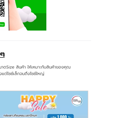
นๆ
นาดSize สินค้า ให้เหมาะกับสินค้าของคุณ
แต่ไซซ์เล็กจนถึงไซซ์ใหญ่