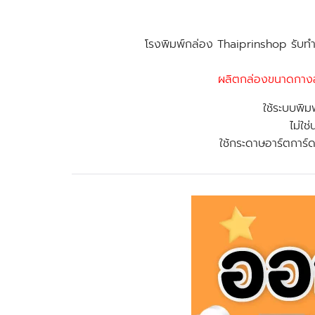
โรงพิมพ์กล่อง Thaiprinshop รับทำ
ผลิตกล่องขนาดกางออ
ใช้ระบบพิ
ไม่ใ
ใช้กระดาษอาร์ตการ