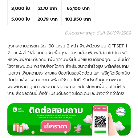
3,000 ใบ
21.70 บาท
65,100 บาท
5,000 ใบ
20.79 บาท
103,950 บาท
อัปเดตราคาล่าสุด วันที่ 24/07/2569
ถุงกระดาษอาร์ตการ์ด 190 แกรม 2 หน้า พิมพ์ด้วยระบบ OFFSET 1-
2 และ 4 สี ให้สีสวยคมชัด พื้นถุงสามารถเลือกพิมพ์สีอ่อนได้ โดยหน้า
หลังพิมพ์ลายเดียวกัน เพิ่มความพรีเมียมให้แบรนด์ของคุณแบบไม่มีค่า
ใช้จ่ายเพิ่มเติม ฟรีค่าบล็อกไดคัท สำหรับขนาดสำเร็จรูป ฟรีเคลือบลามิ
เนตเงา เพิ่มความเงางามและป้องกันรอยขีดข่วน และ ฟรีหูหิ้วเชือกเปีย
มัดปม แข็งแรง ทนทาน พร้อมใช้งานทันที! รับประกันคุณภาพงาน
พิมพ์ในราคาคุ้มค่า สอบถามราคาพิเศษและโปรโมชั่นเพิ่มเติมได้ที่ฝ่าย
ขาย สั่งผลิตวันนี้เพื่อให้แบรนด์ของคุณโดดเด่นและน่าจดจำกว่าใคร!