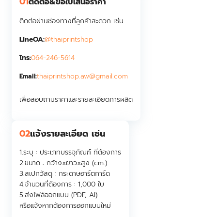
01
ติดต่อ&ขอใบเสนอราคา
ติดต่อผ่านช่องทางที่ลูกค้าสะดวก เช่น
LineOA:
@thaiprintshop
โทร:
064-246-5614
thaiprintshop.aw@gmail.com
Email:
เพื่อสอบถามราคาและรายละเอียดการผลิต
02
แจ้งรายละเอียด เช่น
1.ระบุ :
ประเภทบรรจุภัณฑ์ ที่ต้องการ
2.ขนาด :
กว้างxยาวxสูง (cm.)
3.สเปกวัสดุ :
กระดาษอาร์ตการ์ด
4.จำนวนที่ต้องการ :
1,000 ใบ
5.ส่งไฟล์ออกแบบ (PDF, AI)
หรือแจ้งหากต้องการออกแบบใหม่