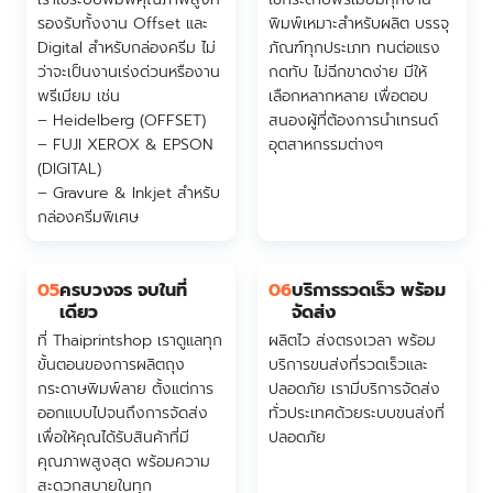
รองรับทั้งงาน Offset และ
พิมพ์เหมาะสำหรับผลิต บรรจุ
Digital สำหรับกล่องครีม ไม่
ภัณฑ์ทุกประเภท ทนต่อแรง
ว่าจะเป็นงานเร่งด่วนหรืองาน
กดทับ ไม่ฉีกขาดง่าย มีให้
พรีเมียม เช่น
เลือกหลากหลาย เพื่อตอบ
– Heidelberg (OFFSET)
สนองผู้ที่ต้องการนำเทรนด์
– FUJI XEROX & EPSON
อุตสาหกรรมต่างๆ
(DIGITAL)
– Gravure & Inkjet สำหรับ
กล่องครีมพิเศษ
05
ครบวงจร จบในที่
06
บริการรวดเร็ว พร้อม
เดียว
จัดส่ง
ที่ Thaiprintshop เราดูแลทุก
ผลิตไว ส่งตรงเวลา พร้อม
ขั้นตอนของการผลิตถุง
บริการขนส่งที่รวดเร็วและ
กระดาษพิมพ์ลาย ตั้งแต่การ
ปลอดภัย เรามีบริการจัดส่ง
ออกแบบไปจนถึงการจัดส่ง
ทั่วประเทศด้วยระบบขนส่งที่
เพื่อให้คุณได้รับสินค้าที่มี
ปลอดภัย
คุณภาพสูงสุด พร้อมความ
สะดวกสบายในทุก