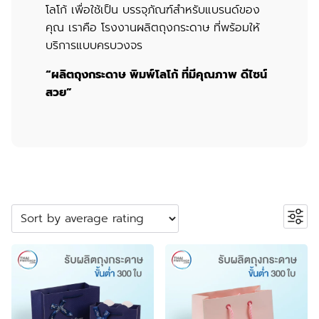
โลโก้ เพื่อใช้เป็น บรรจุภัณฑ์สำหรับแบรนด์ของ
คุณ เราคือ
โรงงานผลิตถุงกระดาษ
ที่พร้อมให้
บริการแบบครบวงจร
“
ผลิตถุงกระดาษ พิมพ์โลโก้
ที่มีคุณภาพ ดีไซน์
สวย”
ค้นหาสินค้า
Search
หมวดหมู่สินค้า
2
ปลอกสวมแก้ว
2
products
5
กระเป๋าผ้า ถุงผ้า
5