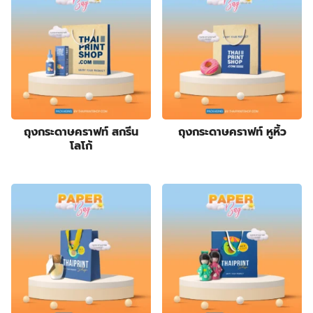
ถุงกระดาษคราฟท์ สกรีน
ถุงกระดาษคราฟท์ หูหิ้ว
โลโก้