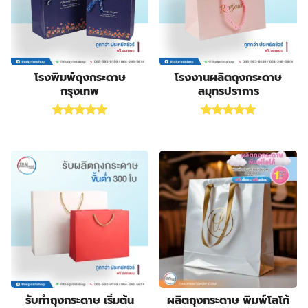
products
23
กล่องกระดาษคราฟท์
23
23
products
กล่องขนม
23
55
products
กล่องครีม
55
products
3
กล่องครีมกันแดด
3
products
19
กล่องจั่วปัง พรีเมี่ยม
19
โรงพิมพ์ถุงกระดาษ
โรงงานผลิตถุงกระดาษ
กรุงเทพ
สมุทรปราการ
9
products
กล่องดิสเพลย์
9
products
1
กล่องทรงกระบอก
1
Rated
5.00
out of 5
Rated
5.00
out of 5
product
178
กล่องบรรจุภัณฑ์
178
6
products
กล่องฟอยล์
6
products
10
กล่องลิปสติก
10
84
products
กล่องสบู่
84
products
3
กล่องสบู่กระดาษคราฟท์
3
8
products
กล่องสินค้า OTOP
8
19
products
กล่องอาหารเสริม
19
28
products
กล่องอื่นๆ
28
8
products
กล่องเซ็ต
8
products
9
กล่องเซรั่ม
9
products
2
กล่องแบบฝาเปิดหน้า
2
รับทําถุงกระดาษ เริ่มต้น
ผลิตถุงกระดาษ พิมพ์โลโก้