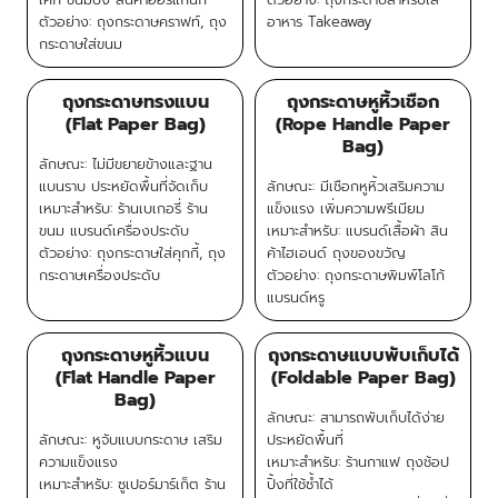
ตัวอย่าง: ถุงกระดาษคราฟท์, ถุง
อาหาร Takeaway
กระดาษใส่ขนม
ถุงกระดาษทรงแบน
ถุงกระดาษหูหิ้วเชือก
(Flat Paper Bag)
(Rope Handle Paper
Bag)
ลักษณะ: ไม่มีขยายข้างและฐาน
แบนราบ ประหยัดพื้นที่จัดเก็บ
ลักษณะ: มีเชือกหูหิ้วเสริมความ
เหมาะสำหรับ: ร้านเบเกอรี่ ร้าน
แข็งแรง เพิ่มความพรีเมียม
ขนม แบรนด์เครื่องประดับ
เหมาะสำหรับ: แบรนด์เสื้อผ้า สิน
ตัวอย่าง: ถุงกระดาษใส่คุกกี้, ถุง
ค้าไฮเอนด์ ถุงของขวัญ
กระดาษเครื่องประดับ
ตัวอย่าง: ถุงกระดาษพิมพ์โลโก้
แบรนด์หรู
ถุงกระดาษหูหิ้วแบน
ถุงกระดาษแบบพับเก็บได้
(Flat Handle Paper
(Foldable Paper Bag)
Bag)
ลักษณะ: สามารถพับเก็บได้ง่าย
ลักษณะ: หูจับแบบกระดาษ เสริม
ประหยัดพื้นที่
ความแข็งแรง
เหมาะสำหรับ: ร้านกาแฟ ถุงช้อป
เหมาะสำหรับ: ซูเปอร์มาร์เก็ต ร้าน
ปิ้งที่ใช้ซ้ำได้