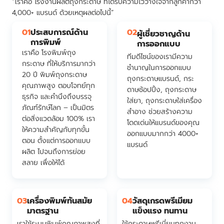
“เราคือ โรงงานผลิตถุงกระดาษ ที่ได้รับความไว้วางใจจากลูกค้ากว่า
4,000+ แบรนด์ ด้วยเหตุผลต่อไปนี้”
01
ประสบการณ์ด้าน
02
ผู้เชี่ยวชาญด้าน
การพิมพ์
การออกแบบ
เราคือ โรงพิมพ์ถุง
ทีมดีไซน์ของเรามีความ
กระดาษ ที่ให้บริการมากว่า
ชำนาญในการออกแบบ
20 ปี พิมพ์ถุงกระดาษ
ถุงกระดาษแบรนด์, กระ
คุณภาพสูง ตอบโจทย์ทุก
ดาษช้อปปิ้ง, ถุงกระดาษ
ธุรกิจ และคำนึงถึงบรรจุ
ใส่ยา, ถุงกระดาษใส่เครื่อง
ภัณฑ์รักษ์โลก – เป็นมิตร
สำอาง ช่วยสร้างความ
ต่อสิ่งแวดล้อม 100% เรา
โดดเด่นให้แบรนด์ของคุณ
ให้ความสำคัญกับทุกขั้น
ออกแบบมากกว่า 4000+
ตอน ตั้งแต่การออกแบบ
แบรนด์
ผลิต ไปจนถึงการย่อย
สลาย เพื่อให้ได้
03
เครื่องพิมพ์ทันสมัย
04
วัสดุเกรดพรีเมียม
มาตรฐาน
แข็งแรง ทนทาน
เราใช้ระบบพิมพ์คุณภาพสูงที่
ใช้กระดาษพรีเมี่ยมทุกงาน