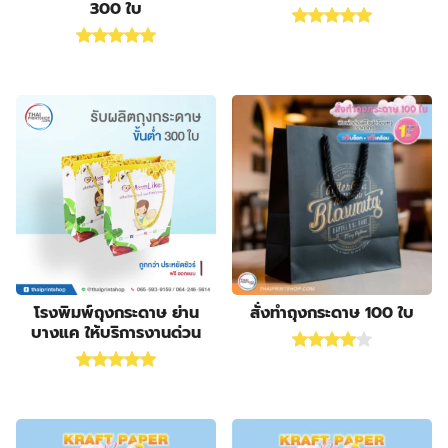
300 ใบ
10
products
กล่องแบบสไลด์
10
Rated
5.00
out of 5
14
products
ฉลากสินค้า
14
Rated
5.00
out of 5
1
products
ซองกระดาษ
1
4
product
ซองฟอยล์
4
products
72
ถุงกระดาษ
72
products
2
ถุงกระดาษสำเร็จรูป
2
2
products
ปฏิทิน
2
products
14
ป้ายกล่องไฟ
14
3
products
ป้ายฉลุลาย
3
products
4
ป้ายธงญี่ปุ่น
4
products
1
พิมพ์สกรีนสินค้า
1
product
3
สติ๊กเกอร์กันปลอมโฮโลแกรม
3
4
products
โรงพิมพ์ถุงกระดาษ ย่าน
สั่งทําถุงกระดาษ 100 ใบ
สายคาดกล่อง
4
บางแค ให้บริการงานด่วน
products
2
หูหิ้วแก้วกระดาษ
2
Rated
4.00
out of 5
products
31
Rated
5.00
out of 5
ออกแบบบรรจุภัณฑ์
31
products
17
โบรชัวร์ แผ่นพับ ใบปลิว
17
products
12
โปสการ์ด การ์ดแต่งงาน
12
products