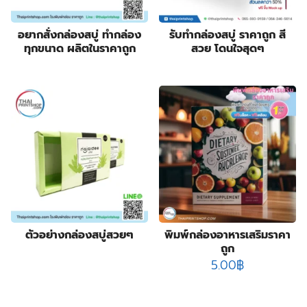
8
products
กล่องเซ็ต
8
products
9
กล่องเซรั่ม
9
อยากสั่งกล่องสบู่ ทำกล่อง
รับทำกล่องสบู่ ราคาถูก สี
products
2
กล่องแบบฝาเปิดหน้า
2
ทุกขนาด ผลิตในราคาถูก
สวย โดนใจสุดๆ
10
products
กล่องแบบสไลด์
10
14
products
ฉลากสินค้า
14
1
products
ซองกระดาษ
1
4
product
ซองฟอยล์
4
products
72
ถุงกระดาษ
72
products
2
ถุงกระดาษสำเร็จรูป
2
2
products
ปฏิทิน
2
products
14
ป้ายกล่องไฟ
14
3
products
ป้ายฉลุลาย
3
products
4
ป้ายธงญี่ปุ่น
4
products
1
พิมพ์สกรีนสินค้า
1
ตัวอย่างกล่องสบู่สวยๆ
พิมพ์กล่องอาหารเสริมราคา
ถูก
product
3
สติ๊กเกอร์กันปลอมโฮโลแกรม
3
5.00
฿
4
products
สายคาดกล่อง
4
products
2
หูหิ้วแก้วกระดาษ
2
products
31
ออกแบบบรรจุภัณฑ์
31