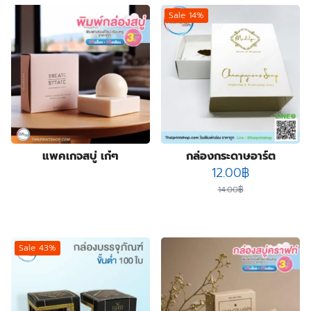
products
17
โบรชัวร์ แผ่นพับ ใบปลิว
17
Sale 14%
products
12
โปสการ์ด การ์ดแต่งงาน
12
products
แพคเกจสบู่ เก๋ๆ
กล่องกระดาษอาร์ต
Original
Current
12.00
฿
price
price
14.00
฿
was:
is:
14.00฿.
12.00฿.
Sale 43%