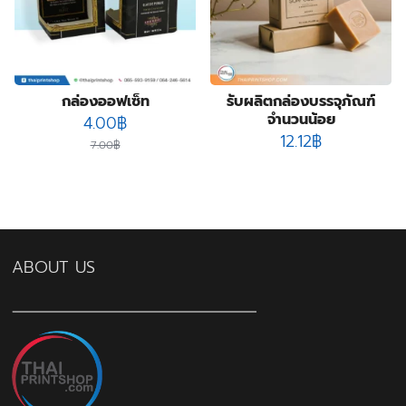
กล่องออฟเซ็ท
รับผลิตกล่องบรรจุภัณฑ์
จํานวนน้อย
Original
Current
4.00
฿
12.12
฿
price
price
7.00
฿
was:
is:
7.00฿.
4.00฿.
ABOUT US