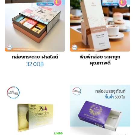
2
ปลอกสวมแก้ว
2
products
5
กระเป๋าผ้า ถุงผ้า
5
products
23
กล่องกระดาษคราฟท์
23
23
products
กล่องขนม
23
55
products
กล่องครีม
55
products
3
กล่องครีมกันแดด
3
products
19
กล่องจั่วปัง พรีเมี่ยม
19
กล่องกระดาษ ฝาสไลด์
พิมพ์กล่อง ราคาถูก
คุณภาพดี
9
products
32.00
฿
กล่องดิสเพลย์
9
products
1
กล่องทรงกระบอก
1
product
178
กล่องบรรจุภัณฑ์
178
6
products
กล่องฟอยล์
6
products
10
กล่องลิปสติก
10
84
products
กล่องสบู่
84
products
3
กล่องสบู่กระดาษคราฟท์
3
8
products
กล่องสินค้า OTOP
8
19
products
กล่องอาหารเสริม
19
28
products
กล่องอื่นๆ
28