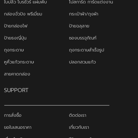
ใบปลิว โบรชัวร์ แผ่นพับ
โปสการ์ด การ์ดแต่งงาน
กล่องจั่วปัง พรีเมี่ยม
กระเป๋าผ้า/ถุงผ้า
ป้ายกล่องไฟ
ป้ายฉลุลาย
ป้ายธงญี่ปุ่น
ซองบรรจุภัณฑ์
ถุงกระดาษ
ถุงกระดาษสำเร็จรูป
หูหิ้วแก้วกระดาษ
ปลอกสวมแก้ว
สายคาดกล่อง
SUPPORT
การสั่งซื้อ
ติดต่อเรา
ขอใบเสนอราคา
เกี่ยวกับเรา