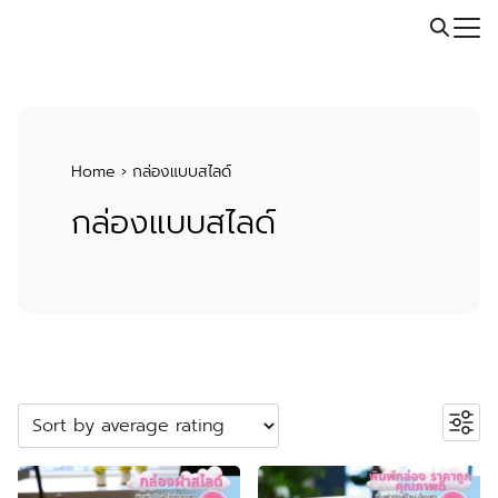
Skip
Call: 064-246-5614 | Line: @thaiprintshop
to
Search
content
for:
Home
›
กล่องแบบสไลด์
กล่องแบบสไลด์
ค้นหาสินค้า
Search
หมวดหมู่สินค้า