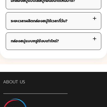
มีกล่องสบู่แบบใส่สบู่ก้อนขนาดไหนบ้าง?
ระยะเวลาผลิตกล่องสบู่ใช้เวลากี่วัน?
– สบู่ขนาด 50–100 กรัม:
กล่องสบู่แบบหรูใช้งบเท่าไหร่?
– สบู่หลายก้อนหรือกล่องของขวัญ:
วัสดุที่ใช้
เทคนิคพิเศษ เช่น ปั๊มฟอยล์ทอง, เคลือบ Spot UV,
ปั๊มนูน
ABOUT US
ขนาดกล่อง และจำนวนสั่งผลิต
ราคาจะเริ่มที่ประมาณ 10–25 บาท/กล่อง