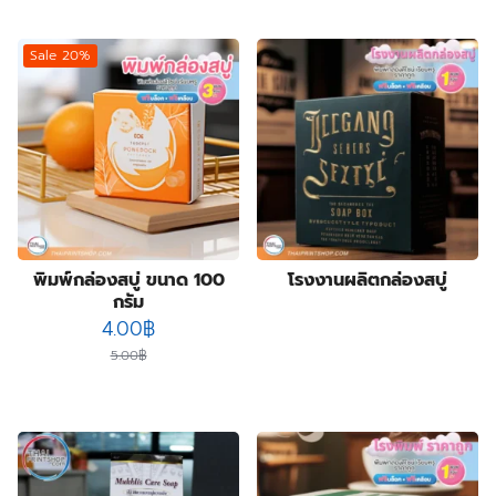
4
product
ซองฟอยล์
4
products
72
ถุงกระดาษ
72
Sale 20%
products
2
ถุงกระดาษสำเร็จรูป
2
2
products
ปฏิทิน
2
products
14
ป้ายกล่องไฟ
14
3
products
ป้ายฉลุลาย
3
products
4
ป้ายธงญี่ปุ่น
4
products
1
พิมพ์สกรีนสินค้า
1
product
3
สติ๊กเกอร์กันปลอมโฮโลแกรม
3
4
products
สายคาดกล่อง
4
พิมพ์กล่องสบู่ ขนาด 100
โรงงานผลิตกล่องสบู่
products
2
หูหิ้วแก้วกระดาษ
2
กรัม
products
31
ออกแบบบรรจุภัณฑ์
31
Original
Current
4.00
฿
products
17
โบรชัวร์ แผ่นพับ ใบปลิว
17
price
price
5.00
฿
products
12
โปสการ์ด การ์ดแต่งงาน
12
was:
is:
products
5.00฿.
4.00฿.