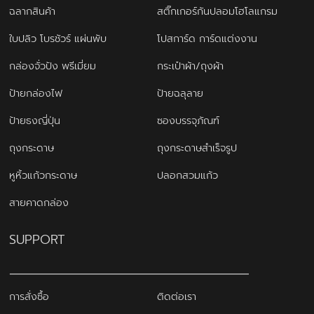
ฉลากสินค้า
สติ๊กเกอร์กันปลอมโฮโลแกรม
ใบปลิว โบรชัวร์ แผ่นพับ
โปสการ์ด การ์ดแต่งงาน
กล่องจั่วปัง พรีเมี่ยม
กระเป๋าผ้า/ถุงผ้า
ป้ายกล่องไฟ
ป้ายฉลุลาย
ป้ายธงญี่ปุ่น
ซองบรรจุภัณฑ์
ถุงกระดาษ
ถุงกระดาษสำเร็จรูป
หูหิ้วแก้วกระดาษ
ปลอกสวมแก้ว
สายคาดกล่อง
SUPPORT
การสั่งซื้อ
ติดต่อเรา