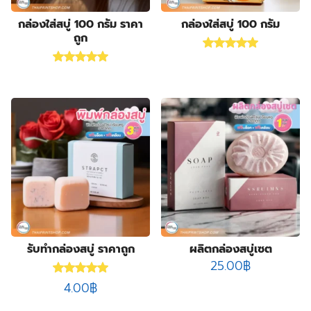
products
3
กล่องครีมกันแดด
3
products
19
กล่องจั่วปัง พรีเมี่ยม
19
กล่องใส่สบู่ 100 กรัม ราคา
กล่องใส่สบู่ 100 กรัม
ถูก
9
products
กล่องดิสเพลย์
9
Rated
5.00
out of 5
products
1
กล่องทรงกระบอก
1
Rated
5.00
out of 5
product
178
กล่องบรรจุภัณฑ์
178
6
products
กล่องฟอยล์
6
products
10
กล่องลิปสติก
10
84
products
กล่องสบู่
84
products
3
กล่องสบู่กระดาษคราฟท์
3
8
products
กล่องสินค้า OTOP
8
19
products
กล่องอาหารเสริม
19
28
products
กล่องอื่นๆ
28
8
products
กล่องเซ็ต
8
products
9
กล่องเซรั่ม
9
products
2
กล่องแบบฝาเปิดหน้า
2
รับทำกล่องสบู่ ราคาถูก
ผลิตกล่องสบู่เซต
25.00
฿
10
products
กล่องแบบสไลด์
10
Rated
5.00
out of 5
14
products
ฉลากสินค้า
14
4.00
฿
1
products
ซองกระดาษ
1