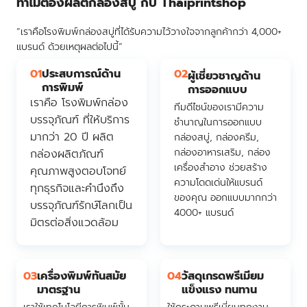
ทำไมต้องผลิตกล่องสบู่ กับ Thaiprintshop
“เราคือโรงพิมพ์กล่องสบู่ที่ได้รับความไว้วางใจจากลูกค้ากว่า 4,000+
แบรนด์ ด้วยเหตุผลต่อไปนี้”
01
ประสบการณ์ด้าน
02
ผู้เชี่ยวชาญด้าน
การพิมพ์
การออกแบบ
เราคือ โรงพิมพ์กล่อง
ทีมดีไซน์ของเรามีความ
บรรจุภัณฑ์ ที่ให้บริการ
ชำนาญในการออกแบบ
มากว่า 20 ปี ผลิต
กล่องสบู่, กล่องครีม,
กล่องอาหารเสริม, กล่อง
กล่องผลิตภัณฑ์
เครื่องสำอาง ช่วยสร้าง
คุณภาพสูงตอบโจทย์
ความโดดเด่นให้แบรนด์
ทุกธุรกิจและคำนึงถึง
ของคุณ ออกแบบมากกว่า
บรรจุภัณฑ์รักษ์โลกเป็น
4000+ แบรนด์
มิตรต่อสิ่งแวดล้อม
03
เครื่องพิมพ์ทันสมัย
04
วัสดุเกรดพรีเมียม
มาตรฐาน
แข็งแรง ทนทาน