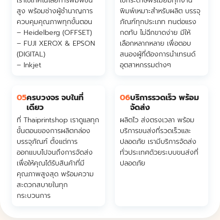
เราใช้เทคโนโลยีการพิมพ์ขั้น
ใช้กระดาษพรีเมี่ยมทุกงาน
สูง พร้อมช่างผู้ชำนาญการ
พิมพ์เหมาะสำหรับผลิต บรรจุ
ควบคุมคุณภาพทุกขั้นตอน
ภัณฑ์ทุกประเภท ทนต่อแรง
– Heidelberg (OFFSET)
กดทับ ไม่ฉีกขาดง่าย มีให้
– FUJI XEROX & EPSON
เลือกหลากหลาย เพื่อตอบ
(DIGITAL)
สนองผู้ที่ต้องการนำเทรนด์
– Inkjet
อุตสาหกรรมต่างๆ
05
ครบวงจร จบในที่
06
บริการรวดเร็ว พร้อม
เดียว
จัดส่ง
ที่ Thaiprintshop เราดูแลทุก
ผลิตไว ส่งตรงเวลา พร้อม
ขั้นตอนของการผลิตกล่อง
บริการขนส่งที่รวดเร็วและ
บรรจุภัณฑ์ ตั้งแต่การ
ปลอดภัย เรามีบริการจัดส่ง
ออกแบบไปจนถึงการจัดส่ง
ทั่วประเทศด้วยระบบขนส่งที่
เพื่อให้คุณได้รับสินค้าที่มี
ปลอดภัย
คุณภาพสูงสุด พร้อมความ
สะดวกสบายในทุก
กระบวนการ