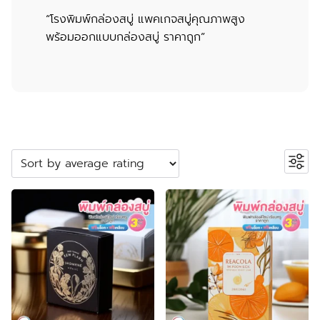
“โรงพิมพ์กล่องสบู่ แพคเกจสบู่คุณภาพสูง
พร้อมออกแบบกล่องสบู่ ราคาถูก”
ค้นหาสินค้า
Search
หมวดหมู่สินค้า
2
ปลอกสวมแก้ว
2
products
5
กระเป๋าผ้า ถุงผ้า
5
products
23
กล่องกระดาษคราฟท์
23
23
products
กล่องขนม
23
55
products
กล่องครีม
55