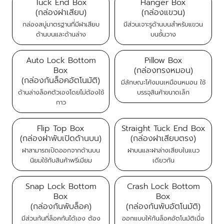
Tuck End Box
Hanger Box
(กล่องฝาเสียบ)
(กล่องแขวน)
กล่องสบู่มาตรฐานที่มีฝาเสียบ
มีส่วนเจาะรูด้านบนสำหรับแขวน
ด้านบนและด้านล่าง
บนชั้นวาง
Auto Lock Bottom
Pillow Box
Box
(กล่องทรงหมอน)
(กล่องก้นล็อคอัตโนมัติ)
มีลักษณะโค้งมนเหมือนหมอน ใช้
ด้านล่างล็อคตัวเองโดยไม่ต้องใช้
บรรจุสินค้าขนาดเล็ก
กาว
Flip Top Box
Straight Tuck End Box
(กล่องฝาพับเปิดด้านบน)
(กล่องฝาเสียบตรง)
ฝาสามารถเปิดออกจากด้านบน
ฝาบนและฝาล่างเสียบในแนว
นิยมใช้กับสินค้าพรีเมียม
เดียวกัน
Snap Lock Bottom
Crash Lock Bottom
Box
Box
(กล่องก้นพับล็อค)
(กล่องก้นพับอัตโนมัติ)
มีส่วนก้นที่ล็อคกันได้เอง ต้อง
ออกแบบให้ก้นล็อคอัตโนมัติเมื่อ