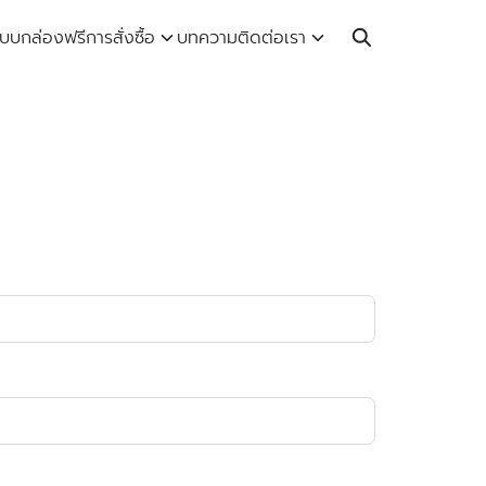
Call: 064-246-5614 | Line: @thaiprintshop
บบกล่องฟรี
การสั่งซื้อ
บทความ
ติดต่อเรา