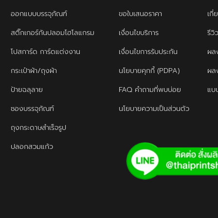
ออกแบบบรรจุภัณฑ์
ขอใบเสนอราคา
เกี่
สติ๊กเกอร์กันปลอมโฮโลแกรม
เงื่อนไขบริการ
รีว
โปสการ์ด การ์ดแต่งงาน
เงื่อนไขการรับประกัน
ผลง
กระเป๋าผ้า/ถุงผ้า
นโยบายคุกกี้ (PDPA)
ผล
ป้ายฉลุลาย
FAQ คำถามที่พบบ่อย
แบบ
ซองบรรจุภัณฑ์
นโยบายความเป็นส่วนตัว
ถุงกระดาษสำเร็จรูป
ปลอกสวมแก้ว