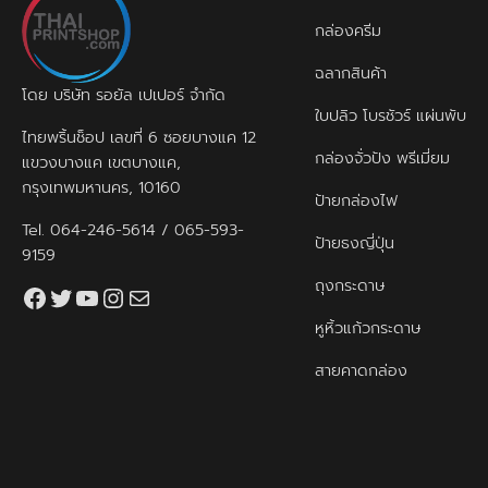
กล่องครีม
ฉลากสินค้า
โดย บริษัท รอยัล เปเปอร์ จำกัด
ใบปลิว โบรชัวร์ แผ่นพับ
ไทยพริ้นช็อป เลขที่ 6 ซอยบางแค 12
กล่องจั่วปัง พรีเมี่ยม
แขวงบางแค เขตบางแค,
กรุงเทพมหานคร, 10160
ป้ายกล่องไฟ
Tel.
064-246-5614
/
065-593-
ป้ายธงญี่ปุ่น
9159
ถุงกระดาษ
Facebook
Twitter
YouTube
Instagram
thaiprintshop.aw@gmail.com
หูหิ้วแก้วกระดาษ
สายคาดกล่อง