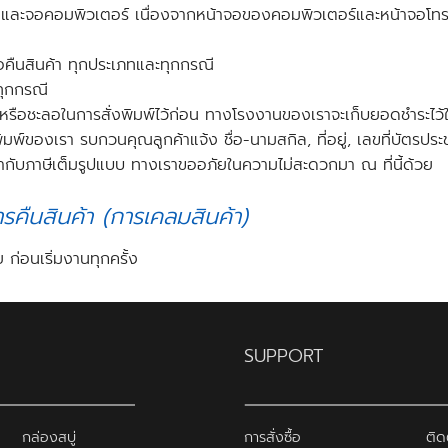
ถือและจอคอมพิวเตอร์ เนื่องจากหน้าจอของคอมพิวเตอร์และหน้าจอโทร
อคืนสินค้า ทุกประเภทและทุกกรณี
ทุกกรณี
หรือชะลอในการสั่งพิมพ์ไว้ก่อน ทางโรงงานของเราจะเก็บยอดชำระไว้ให้
พิมพ์ของเรา รบกวนคุณลูกค้าแจ้ง ชื่อ-นามสกิล, ที่อยู่, เลขที่บัตรปร
ใบกำกับภาษีเต็มรูปแบบ ทางเราขออภัยในความไม่สะดวกมา ณ ที่นี้ด้วย
รคืนสินค้า (การเคลมสินค้า)
่อนเริ่มงานทุกครั้ง
SUPPORT
กล่องสบู่
การสั่งซื้อ
ติด