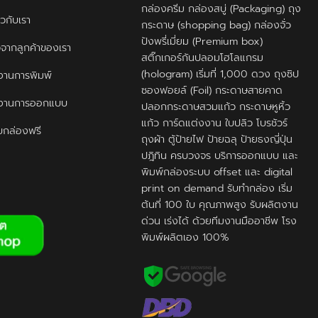
กล่องครีม กล่องสบู่ (Packaging) ถุง
ยวกับเรา
กระดาษ (shopping bag) กล่องจั่ว
ปังพรี่เมี่ยม (Premium box)
ิวจากลูกค้าของเรา
สติ๊กเกอร์กันปลอมโฮโลแกรม
(hologram) เริ่มที่ 1,000 ดวง ถุงซิป
านการพิมพ์
ซองฟอยล์ (Foil) กระดาษสายคาด
งานการออกแบบ
ปลอกกระดาษสวมแก้ว กระดาษหูหิ้ว
แก้ว การ์ดแต่งงาน ใบปลิว โบรชัวร์
กล่องฟรี
ถุงผ้า ตู้ป้ายไฟ ป้ายฉลุ ป้ายธงญี่ปุ่น
ปฎิทิน ครบวงจร บริการออกแบบ และ
พิมพ์กล่องระบบ offset และ digital
print on demand รับทำกล่อง เริ่ม
ต้นที่ 100 ใบ คุณภาพสูง รับผลิตงาน
ด่วน เร่งได้ ด้วยทีมงานมืออาชีพ โรง
พิมพ์ผลิตเอง 100%