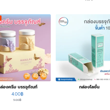
ล่องครีม บรรจุภัณฑ์
กล่องโลชั่น
Original
Current
4.00
฿
price
price
5.00
฿
was:
is: