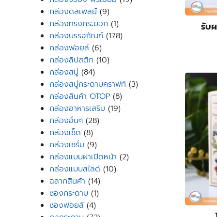
9
products
กล่องดิสเพลย์
9
products
1
กล่องทรงกระบอก
1
รับผ
product
178
กล่องบรรจุภัณฑ์
178
6
products
กล่องฟอยล์
6
products
10
กล่องลิปสติก
10
84
products
กล่องสบู่
84
products
3
กล่องสบู่กระดาษคราฟท์
3
8
products
กล่องสินค้า OTOP
8
19
products
กล่องอาหารเสริม
19
28
products
กล่องอื่นๆ
28
8
products
กล่องเซ็ต
8
products
9
กล่องเซรั่ม
9
products
2
กล่องแบบฝาเปิดหน้า
2
10
products
กล่องแบบสไลด์
10
14
products
ฉลากสินค้า
14
1
products
ซองกระดาษ
1
4
product
ซองฟอยล์
4