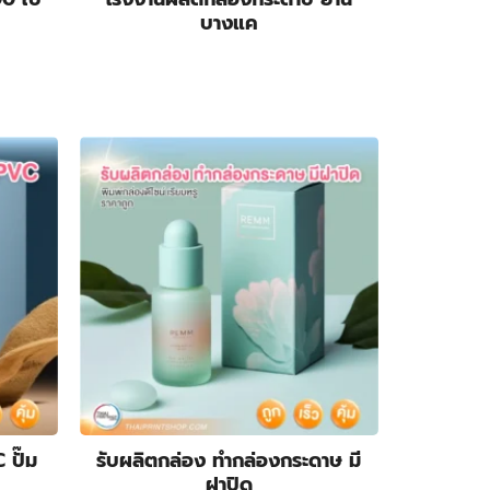
บางแค
t
 ปั๊ม
รับผลิตกล่อง ทำกล่องกระดาษ มี
ฝาปิด