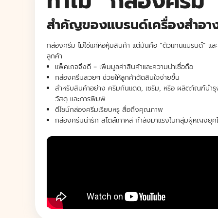
ทำไม “กล่องครีม” 
สำคัญของแบรนด์เครื่องสำอา
กล่องครีม
ไม่ใช่แค่ห่อหุ้มสินค้า แต่มันคือ “ตัวแทนแบรนด์” แล
ลูกค้า
แพ็คเกจจิ้งดี = เพิ่มมูลค่าสินค้าและความน่าเชื่อถือ
กล่องครีมสวยๆ ช่วยให้ลูกค้าตัดสินใจง่ายขึ้น
สำหรับสินค้าอย่าง ครีมกันแดด, เซรั่ม, หรือ ผลิตภัณฑ์บำรุ
วัสดุ และการพิมพ์
ดีไซน์กล่องครีมเรียบหรู สื่อถึงคุณภาพ
กล่องครีมน่ารัก สไตล์เกาหลี กำลังมาแรงในกลุ่มผู้หญิงยุคใ