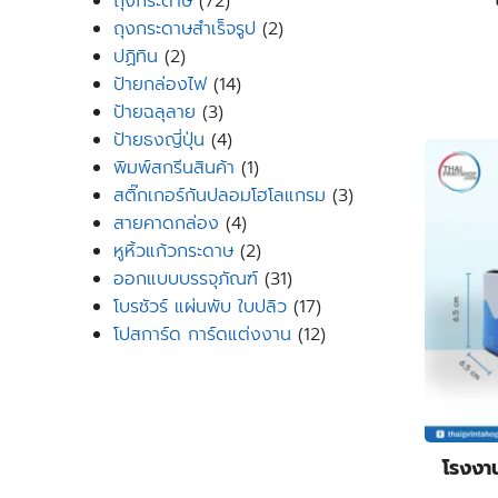
products
72
ถุงกระดาษ
72
products
2
ถุงกระดาษสำเร็จรูป
2
2
products
ปฏิทิน
2
products
14
ป้ายกล่องไฟ
14
3
products
ป้ายฉลุลาย
3
products
4
ป้ายธงญี่ปุ่น
4
products
1
พิมพ์สกรีนสินค้า
1
product
3
สติ๊กเกอร์กันปลอมโฮโลแกรม
3
4
products
สายคาดกล่อง
4
products
2
หูหิ้วแก้วกระดาษ
2
products
31
ออกแบบบรรจุภัณฑ์
31
products
17
โบรชัวร์ แผ่นพับ ใบปลิว
17
products
12
โปสการ์ด การ์ดแต่งงาน
12
products
โรงงา