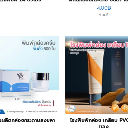
Original
Curren
4.00
฿
price
price
5.00
฿
was:
is:
5.00฿.
4.00฿.
นผลิตกล่องกระดาษสงขลา
โรงพิมพ์กล่อง เคลือบ PVC
ทอง