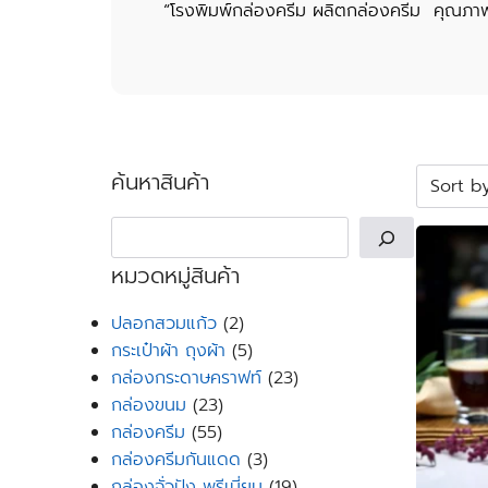
“โรงพิมพ์กล่องครีม ผลิตกล่องครีม คุณภาพ
ค้นหาสินค้า
Search
หมวดหมู่สินค้า
2
ปลอกสวมแก้ว
2
products
5
กระเป๋าผ้า ถุงผ้า
5
products
23
กล่องกระดาษคราฟท์
23
23
products
กล่องขนม
23
55
products
กล่องครีม
55
products
3
กล่องครีมกันแดด
3
products
19
กล่องจั่วปัง พรีเมี่ยม
19