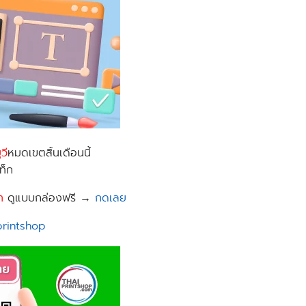
วี
หมดเขตสิ้นเดือนนี้
ท็ก
ท
ดูแบบกล่องฟรี →
กดเลย
rintshop