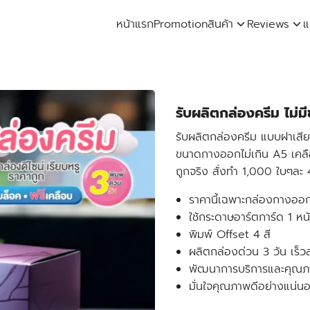
หน้าแรก
Promotion
สินค้า
Reviews
แ
arch
:
รับผลิตกล่องครีม ไม่มีข
รับผลิตกล่องครีม แบบฝาเสีย
ขนาดกางออกไม่เกิน A5 เคลื
ถูกจริง สั่งทำ 1,000 ใบๆละ
ร
าคานี้เฉพาะกล่องกางออกไ
ใช้กระดาษอาร์ตการ์ด 1 ห
พิมพ์ Offset 4 สี
ผลิตกล่องด่วน 3 วัน
เร็ว
พัฒนาการบริการและคุณภาพ
มั่นใจคุณภาพดีอย่างแน่น