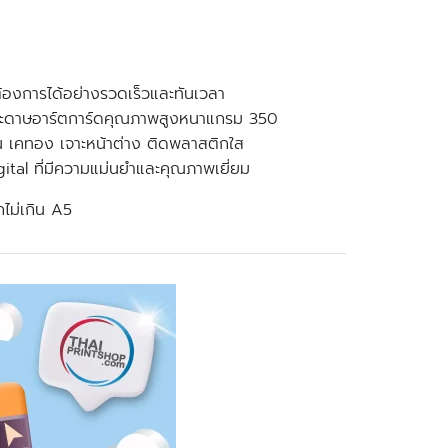
ี่ต้องการได้อย่างรวดเร็วและทันเวลา
ระดาษอาร์ตการ์ดคุณภาพสูงหนาแกรม 350
งิน เคทอง เจาะหน้าต่าง ติดพลาสติกใส
ital ที่มีความแม่นยำและคุณภาพเยี่ยม
ไม่เกิน A5