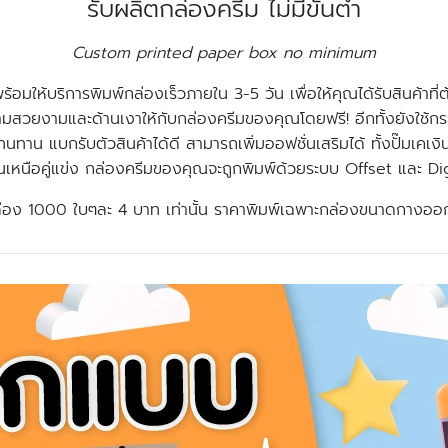
รับผลิตกล่องครีม ไม่มีขั้นต่ำ
Custom printed paper box no minimum
พร้อมให้บริการ
พิมพ์กล่องเร็วภายใน 3-5 วัน
เพื่อให้คุณได้รับสินค้าท
ความสวยงามและด้านเงาให้กับกล่องครีมของคุณโดย
ฟรี!
อีกทั้งยัง
ใช้ก
าน แบกรับตัวสินค้าได้ดี สามารถเพิ่มออฟชั่นเสริมได้ ทั้งปั๊มเคเ
นเหนือคู่แข่ง กล่องครีมของคุณจะถูกพิมพ์ด้วยระบบ Offset และ Dig
กล่อง 1000 ใบๆละ 4 บาท เท่านั้น ราคาพิมพ์เฉพาะกล่องขนาดกางออก