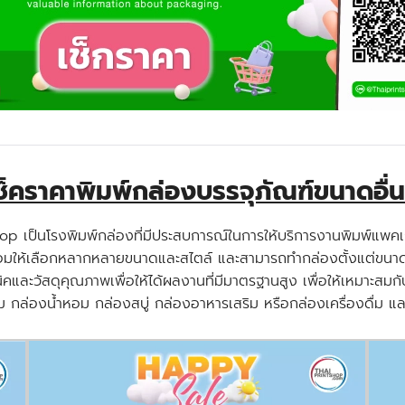
ช็คราคาพิมพ์กล่องบรรจุภัณฑ์ขนาดอื่
op เป็นโรงพิมพ์กล่องที่มีประสบการณ์ในการให้บริการงานพิมพ์แพคเ
อมให้เลือกหลากหลายขนาดและสไตล์ และสามารถทำกล่องตั้งแต่ขนาด
ิคและวัสดุคุณภาพเพื่อให้ได้ผลงานที่มีมาตรฐานสูง เพื่อให้เหมาะสมก
ีม กล่องน้ำหอม กล่องสบู่ กล่องอาหารเสริม หรือกล่องเครื่องดื่ม แล