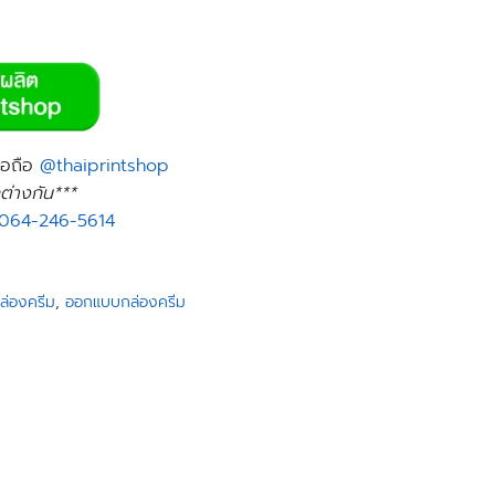
ือถือ
@thaiprintshop
่างกัน***
064-246-5614
ล่องครีม
,
ออกแบบกล่องครีม