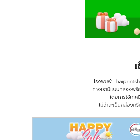
เ
โรงพิมพ์ Thaiprintsh
ทางเรามีแบบกล่องพร้
โดยการใช้เทคน
ไม่ว่าจะเป็นกล่องคร