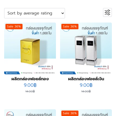
ค้นหาสินค้า
Search
Sale 36%
Sale 36%
หมวดหมู่สินค้า
2
ปลอกสวมแก้ว
2
products
5
กระเป๋าผ้า ถุงผ้า
5
products
23
กล่องกระดาษคราฟท์
23
23
products
กล่องขนม
23
55
products
กล่องครีม
55
products
3
กล่องครีมกันแดด
3
products
19
กล่องจั่วปัง พรีเมี่ยม
19
ผลิตกล่องฟอยล์ทอง
ผลิตกล่องฟอยล์เงิน
Original
Current
Original
Current
9
products
9.00
฿
9.00
฿
กล่องดิสเพลย์
9
price
price
price
price
products
1
กล่องทรงกระบอก
1
14.00
฿
14.00
฿
was:
is:
was:
is:
product
178
กล่องบรรจุภัณฑ์
178
14.00฿.
9.00฿.
14.00฿.
9.00฿.
6
products
กล่องฟอยล์
6
products
10
กล่องลิปสติก
10
Sale 36%