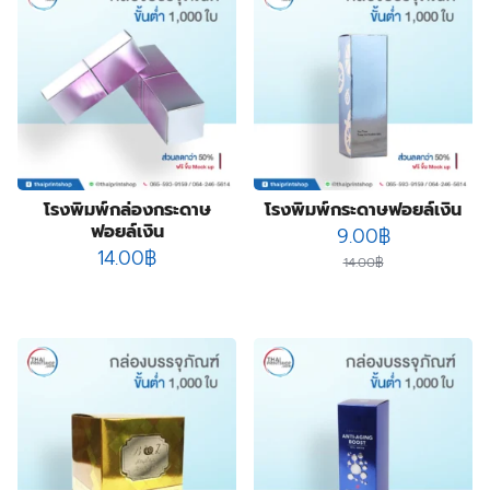
84
products
กล่องสบู่
84
products
3
กล่องสบู่กระดาษคราฟท์
3
8
products
กล่องสินค้า OTOP
8
19
products
กล่องอาหารเสริม
19
28
products
กล่องอื่นๆ
28
8
products
กล่องเซ็ต
8
products
9
กล่องเซรั่ม
9
products
2
กล่องแบบฝาเปิดหน้า
2
โรงพิมพ์กล่องกระดาษ
โรงพิมพ์กระดาษฟอยล์เงิน
10
products
กล่องแบบสไลด์
10
ฟอยล์เงิน
Original
Current
9.00
฿
14
products
ฉลากสินค้า
14
14.00
฿
price
price
14.00
฿
1
products
ซองกระดาษ
1
was:
is:
4
product
ซองฟอยล์
4
14.00฿.
9.00฿.
products
72
ถุงกระดาษ
72
products
2
ถุงกระดาษสำเร็จรูป
2
2
products
ปฏิทิน
2
products
14
ป้ายกล่องไฟ
14
3
products
ป้ายฉลุลาย
3
products
4
ป้ายธงญี่ปุ่น
4