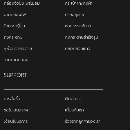
กล่องจั่วปัง พรีเมี่ยม
กระเป๋าผ้า/ถุงผ้า
ป้ายกล่องไฟ
ป้ายฉลุลาย
ป้ายธงญี่ปุ่น
ซองบรรจุภัณฑ์
ถุงกระดาษ
ถุงกระดาษสำเร็จรูป
หูหิ้วแก้วกระดาษ
ปลอกสวมแก้ว
สายคาดกล่อง
SUPPORT
การสั่งซื้อ
ติดต่อเรา
ขอใบเสนอราคา
เกี่ยวกับเรา
เงื่อนไขบริการ
รีวิวจากลูกค้าของเรา