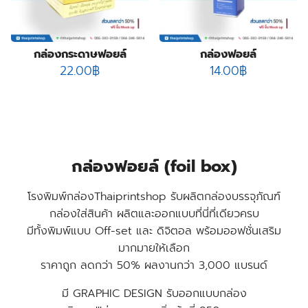
products
1
พิมพ์สกรีนสินค้า
1
product
3
สติ๊กเกอร์กันปลอมโฮโลแกรม
3
4
products
สายคาดกล่อง
4
กล่องกระดาษฟอยล์
กล่องฟอยล์
products
2
หูหิ้วแก้วกระดาษ
2
22.00
฿
14.00
฿
products
31
ออกแบบบรรจุภัณฑ์
31
products
17
โบรชัวร์ แผ่นพับ ใบปลิว
17
products
12
โปสการ์ด การ์ดแต่งงาน
12
products
กล่องฟอยล์ (foil box)
โรงพิมพ์กล่องThaiprintshop รับผลิตกล่องบรรจุภัณฑ์
กล่องใส่สินค้า ผลิตและออกแบบที่นี่ที่เดียวครบ
มีทั้งพิมพ์แบบ Off-set และ ดิจิตอล พร้อมออฟชั่นเสริม
มากมายให้เลือก
ราคาถูก ลดกว่า 50% ผลงานกว่า 3,000 แบรนด์
มี GRAPHIC DESIGN รับออกแบบกล่อง