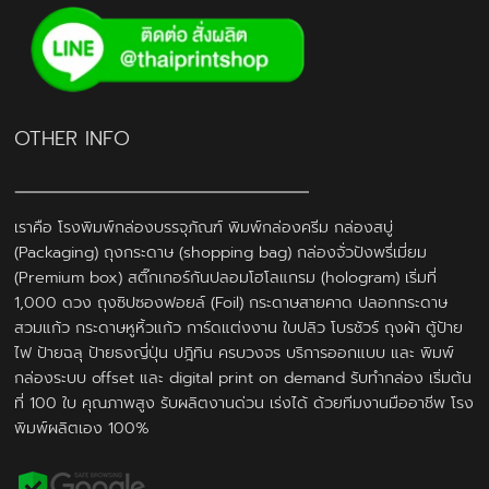
OTHER INFO
เราคือ โรงพิมพ์กล่องบรรจุภัณฑ์ พิมพ์กล่องครีม กล่องสบู่
(Packaging) ถุงกระดาษ (shopping bag) กล่องจั่วปังพรี่เมี่ยม
(Premium box) สติ๊กเกอร์กันปลอมโฮโลแกรม (hologram) เริ่มที่
1,000 ดวง ถุงซิปซองฟอยล์ (Foil) กระดาษสายคาด ปลอกกระดาษ
สวมแก้ว กระดาษหูหิ้วแก้ว การ์ดแต่งงาน ใบปลิว โบรชัวร์ ถุงผ้า ตู้ป้าย
ไฟ ป้ายฉลุ ป้ายธงญี่ปุ่น ปฎิทิน ครบวงจร บริการออกแบบ และ พิมพ์
กล่องระบบ offset และ digital print on demand รับทำกล่อง เริ่มต้น
ที่ 100 ใบ คุณภาพสูง รับผลิตงานด่วน เร่งได้ ด้วยทีมงานมืออาชีพ โรง
พิมพ์ผลิตเอง 100%