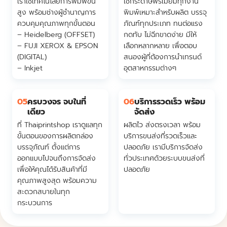
เราใช้เทคโนโลยีการพิมพ์ขั้น
ใช้กระดาษพรีเมี่ยมทุกงาน
สูง พร้อมช่างผู้ชำนาญการ
พิมพ์เหมาะสำหรับผลิต บรรจุ
ควบคุมคุณภาพทุกขั้นตอน
ภัณฑ์ทุกประเภท ทนต่อแรง
– Heidelberg (OFFSET)
กดทับ ไม่ฉีกขาดง่าย มีให้
– FUJI XEROX & EPSON
เลือกหลากหลาย เพื่อตอบ
(DIGITAL)
สนองผู้ที่ต้องการนำเทรนด์
– Inkjet
อุตสาหกรรมต่างๆ
05
ครบวงจร จบในที่
06
บริการรวดเร็ว พร้อม
เดียว
จัดส่ง
ที่ Thaiprintshop เราดูแลทุก
ผลิตไว ส่งตรงเวลา พร้อม
ขั้นตอนของการผลิตกล่อง
บริการขนส่งที่รวดเร็วและ
บรรจุภัณฑ์ ตั้งแต่การ
ปลอดภัย เรามีบริการจัดส่ง
ออกแบบไปจนถึงการจัดส่ง
ทั่วประเทศด้วยระบบขนส่งที่
เพื่อให้คุณได้รับสินค้าที่มี
ปลอดภัย
คุณภาพสูงสุด พร้อมความ
สะดวกสบายในทุก
กระบวนการ