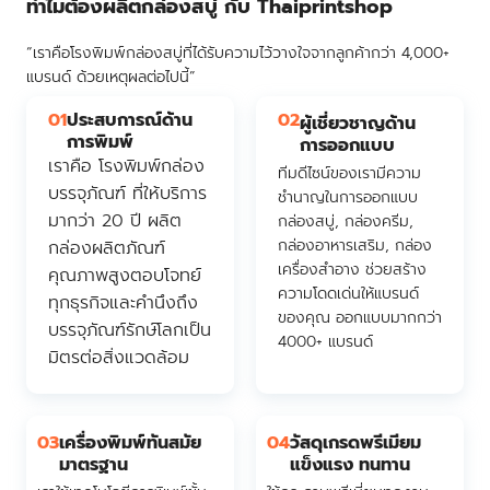
ทำไมต้องผลิตกล่องสบู่ กับ Thaiprintshop
“เราคือโรงพิมพ์กล่องสบู่ที่ได้รับความไว้วางใจจากลูกค้ากว่า 4,000+
แบรนด์ ด้วยเหตุผลต่อไปนี้”
01
ประสบการณ์ด้าน
02
ผู้เชี่ยวชาญด้าน
การพิมพ์
การออกแบบ
เราคือ โรงพิมพ์กล่อง
ทีมดีไซน์ของเรามีความ
บรรจุภัณฑ์ ที่ให้บริการ
ชำนาญในการออกแบบ
มากว่า 20 ปี ผลิต
กล่องสบู่, กล่องครีม,
กล่องอาหารเสริม, กล่อง
กล่องผลิตภัณฑ์
เครื่องสำอาง ช่วยสร้าง
คุณภาพสูงตอบโจทย์
ความโดดเด่นให้แบรนด์
ทุกธุรกิจและคำนึงถึง
ของคุณ ออกแบบมากกว่า
บรรจุภัณฑ์รักษ์โลกเป็น
4000+ แบรนด์
มิตรต่อสิ่งแวดล้อม
03
เครื่องพิมพ์ทันสมัย
04
วัสดุเกรดพรีเมียม
มาตรฐาน
แข็งแรง ทนทาน