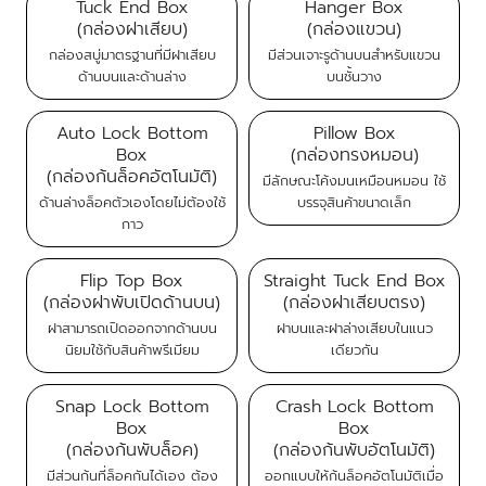
Tuck End Box
Hanger Box
(กล่องฝาเสียบ)
(กล่องแขวน)
กล่องสบู่มาตรฐานที่มีฝาเสียบ
มีส่วนเจาะรูด้านบนสำหรับแขวน
ด้านบนและด้านล่าง
บนชั้นวาง
Auto Lock Bottom
Pillow Box
Box
(กล่องทรงหมอน)
(กล่องก้นล็อคอัตโนมัติ)
มีลักษณะโค้งมนเหมือนหมอน ใช้
ด้านล่างล็อคตัวเองโดยไม่ต้องใช้
บรรจุสินค้าขนาดเล็ก
กาว
Flip Top Box
Straight Tuck End Box
(กล่องฝาพับเปิดด้านบน)
(กล่องฝาเสียบตรง)
ฝาสามารถเปิดออกจากด้านบน
ฝาบนและฝาล่างเสียบในแนว
นิยมใช้กับสินค้าพรีเมียม
เดียวกัน
Snap Lock Bottom
Crash Lock Bottom
Box
Box
(กล่องก้นพับล็อค)
(กล่องก้นพับอัตโนมัติ)
มีส่วนก้นที่ล็อคกันได้เอง ต้อง
ออกแบบให้ก้นล็อคอัตโนมัติเมื่อ