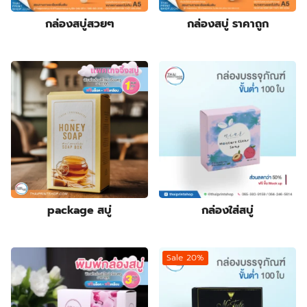
products
3
กล่องครีมกันแดด
3
products
19
กล่องจั่วปัง พรีเมี่ยม
19
กล่องสบู่สวยๆ
กล่องสบู่ ราคาถูก
9
products
กล่องดิสเพลย์
9
products
1
กล่องทรงกระบอก
1
product
178
กล่องบรรจุภัณฑ์
178
6
products
กล่องฟอยล์
6
products
10
กล่องลิปสติก
10
84
products
กล่องสบู่
84
products
3
กล่องสบู่กระดาษคราฟท์
3
8
products
กล่องสินค้า OTOP
8
19
products
กล่องอาหารเสริม
19
28
products
กล่องอื่นๆ
28
package สบู่
กล่องใส่สบู่
8
products
กล่องเซ็ต
8
products
9
กล่องเซรั่ม
9
products
2
กล่องแบบฝาเปิดหน้า
2
Sale 20%
10
products
กล่องแบบสไลด์
10
14
products
ฉลากสินค้า
14
1
products
ซองกระดาษ
1