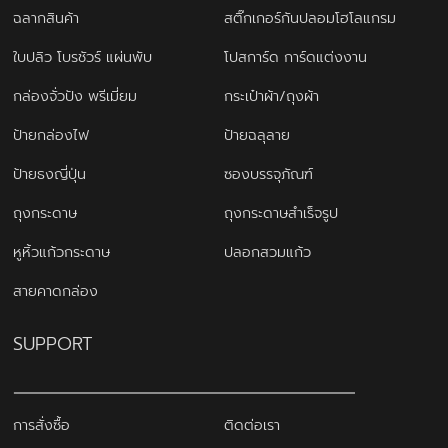
ฉลากสินค้า
สติ๊กเกอร์กันปลอมโฮโลแกรม
ใบปลิว โบรชัวร์ แผ่นพับ
โปสการ์ด การ์ดแต่งงาน
กล่องจั่วปัง พรีเมี่ยม
กระเป๋าผ้า/ถุงผ้า
ป้ายกล่องไฟ
ป้ายฉลุลาย
ป้ายธงญี่ปุ่น
ซองบรรจุภัณฑ์
ถุงกระดาษ
ถุงกระดาษสำเร็จรูป
หูหิ้วแก้วกระดาษ
ปลอกสวมแก้ว
สายคาดกล่อง
SUPPORT
การสั่งซื้อ
ติดต่อเรา