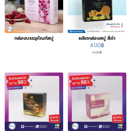
4
product
ซองฟอยล์
4
products
72
ถุงกระดาษ
72
products
2
ถุงกระดาษสำเร็จรูป
2
2
products
ปฏิทิน
2
products
14
ป้ายกล่องไฟ
14
กล่องบรรจุภัณฑ์สบู่
ผลิตกล่องสบู่ สีดำ
3
products
ป้ายฉลุลาย
3
Original
Current
4.00
฿
products
4
ป้ายธงญี่ปุ่น
4
price
price
5.00
฿
products
1
พิมพ์สกรีนสินค้า
1
was:
is:
product
3
สติ๊กเกอร์กันปลอมโฮโลแกรม
3
5.00฿.
4.00฿.
4
products
สายคาดกล่อง
4
products
2
หูหิ้วแก้วกระดาษ
2
products
31
ออกแบบบรรจุภัณฑ์
31
products
17
โบรชัวร์ แผ่นพับ ใบปลิว
17
products
12
โปสการ์ด การ์ดแต่งงาน
12
products