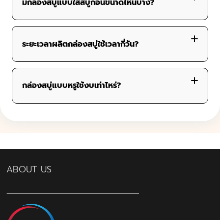
มีกล่องสบู่แบบใส่สบู่ก้อนขนาดไหนบ้าง?
ระยะเวลาผลิตกล่องสบู่ใช้เวลากี่วัน?
– สบู่ขนาด 50–100 กรัม:
กล่องสบู่แบบหรูใช้งบเท่าไหร่?
– สบู่หลายก้อนหรือกล่องของขวัญ:
วัสดุที่ใช้
เทคนิคพิเศษ เช่น ปั๊มฟอยล์ทอง, เคลือบ Spot UV,
ปั๊มนูน
ABOUT US
ขนาดกล่อง และจำนวนสั่งผลิต
ราคาจะเริ่มที่ประมาณ 10–25 บาท/กล่อง