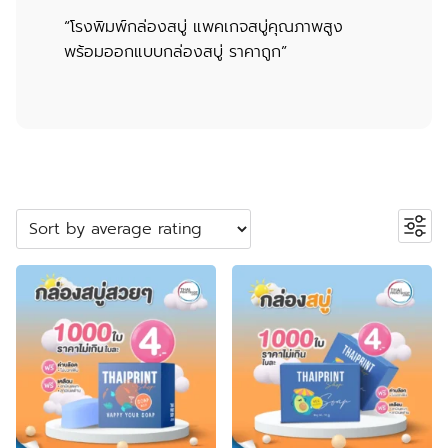
“โรงพิมพ์กล่องสบู่ แพคเกจสบู่คุณภาพสูง
พร้อมออกแบบกล่องสบู่ ราคาถูก”
ค้นหาสินค้า
Search
หมวดหมู่สินค้า
2
ปลอกสวมแก้ว
2
products
5
กระเป๋าผ้า ถุงผ้า
5
products
23
กล่องกระดาษคราฟท์
23
23
products
กล่องขนม
23
55
products
กล่องครีม
55