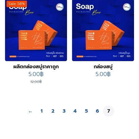
Sale 58%
ผลิตกล่องสบู่ราคาถูก
กล่องสบู่
Original
Current
5.00
฿
5.00
฿
price
price
12.00
฿
was:
is:
12.00฿.
5.00฿.
←
1
2
3
4
5
6
7