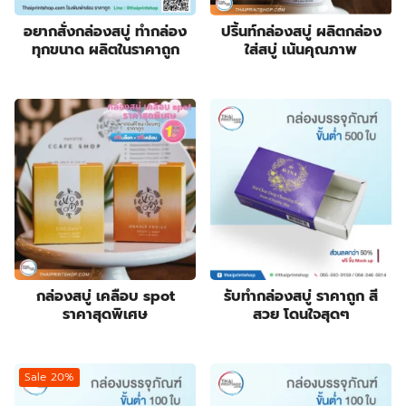
products
3
กล่องครีมกันแดด
3
products
19
กล่องจั่วปัง พรีเมี่ยม
19
อยากสั่งกล่องสบู่ ทำกล่อง
ปริ้นท์กล่องสบู่ ผลิตกล่อง
ทุกขนาด ผลิตในราคาถูก
ใส่สบู่ เน้นคุณภาพ
9
products
กล่องดิสเพลย์
9
products
1
กล่องทรงกระบอก
1
product
178
กล่องบรรจุภัณฑ์
178
6
products
กล่องฟอยล์
6
products
10
กล่องลิปสติก
10
84
products
กล่องสบู่
84
products
3
กล่องสบู่กระดาษคราฟท์
3
8
products
กล่องสินค้า OTOP
8
19
products
กล่องอาหารเสริม
19
28
products
กล่องอื่นๆ
28
8
products
กล่องเซ็ต
8
กล่องสบู่ เคลือบ spot
รับทำกล่องสบู่ ราคาถูก สี
products
9
กล่องเซรั่ม
9
ราคาสุดพิเศษ
สวย โดนใจสุดๆ
products
2
กล่องแบบฝาเปิดหน้า
2
10
products
กล่องแบบสไลด์
10
14
products
ฉลากสินค้า
14
Sale 20%
1
products
ซองกระดาษ
1