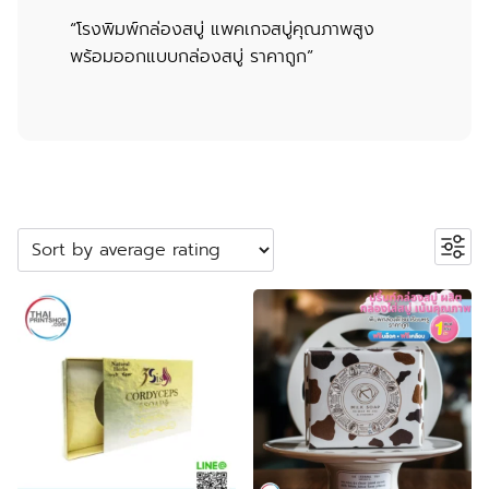
“โรงพิมพ์กล่องสบู่ แพคเกจสบู่คุณภาพสูง
พร้อมออกแบบกล่องสบู่ ราคาถูก”
ค้นหาสินค้า
Search
หมวดหมู่สินค้า
2
ปลอกสวมแก้ว
2
products
5
กระเป๋าผ้า ถุงผ้า
5
products
23
กล่องกระดาษคราฟท์
23
23
products
กล่องขนม
23
55
products
กล่องครีม
55