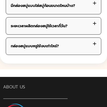
เริ่มต้นที่ 100 ใบ
มีกล่องสบู่แบบใส่สบู่ก้อนขนาดไหนบ้าง?
ระยะเวลาผลิตกล่องสบู่ใช้เวลากี่วัน?
– สบู่ขนาด 50–100 กรัม:
กล่องสบู่แบบหรูใช้งบเท่าไหร่?
– สบู่หลายก้อนหรือกล่องของขวัญ:
วัสดุที่ใช้
เทคนิคพิเศษ เช่น ปั๊มฟอยล์ทอง, เคลือบ Spot UV,
ปั๊มนูน
ABOUT US
ขนาดกล่อง และจำนวนสั่งผลิต
ราคาจะเริ่มที่ประมาณ 10–25 บาท/กล่อง