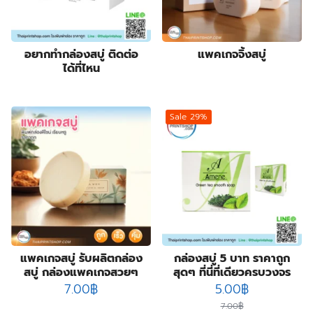
อยากทำกล่องสบู่ ติดต่อ
แพคเกจจิ้งสบู่
ได้ที่ไหน
Sale 29%
แพคเกจสบู่ รับผลิตกล่อง
กล่องสบู่ 5 บาท ราคาถูก
สบู่ กล่องแพคเกจสวยๆ
สุดๆ ที่นี่ที่เดียวครบวงจร
Original
Current
7.00
฿
5.00
฿
price
price
7.00
฿