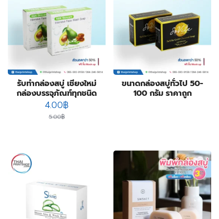
4
product
ซองฟอยล์
4
products
72
ถุงกระดาษ
72
products
2
ถุงกระดาษสำเร็จรูป
2
2
products
ปฏิทิน
2
products
14
ป้ายกล่องไฟ
14
3
products
ป้ายฉลุลาย
3
products
4
ป้ายธงญี่ปุ่น
4
รับทำกล่องสบู่ เชียงใหม่
ขนาดกล่องสบู่ทั่วไป 50-
products
1
พิมพ์สกรีนสินค้า
1
กล่องบรรจุภัณฑ์ทุกชนิด
100 กรัม ราคาถูก
product
3
สติ๊กเกอร์กันปลอมโฮโลแกรม
3
Original
Current
4.00
฿
4
products
สายคาดกล่อง
4
price
price
5.00
฿
products
2
หูหิ้วแก้วกระดาษ
2
was:
is:
products
31
5.00฿.
4.00฿.
ออกแบบบรรจุภัณฑ์
31
products
17
โบรชัวร์ แผ่นพับ ใบปลิว
17
products
12
โปสการ์ด การ์ดแต่งงาน
12
products