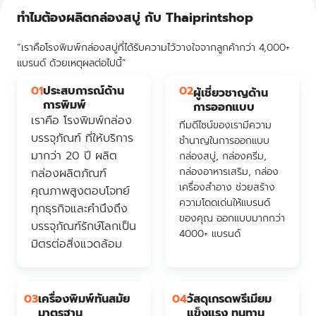
ทำไมต้องผลิตกล่องสบู่ กับ Thaiprintshop
“เราคือโรงพิมพ์กล่องสบู่ที่ได้รับความไว้วางใจจากลูกค้ากว่า 4,000+
แบรนด์ ด้วยเหตุผลต่อไปนี้”
01
ประสบการณ์ด้าน
02
ผู้เชี่ยวชาญด้าน
การพิมพ์
การออกแบบ
เราคือ โรงพิมพ์กล่อง
ทีมดีไซน์ของเรามีความ
บรรจุภัณฑ์ ที่ให้บริการ
ชำนาญในการออกแบบ
มากว่า 20 ปี ผลิต
กล่องสบู่, กล่องครีม,
กล่องอาหารเสริม, กล่อง
กล่องผลิตภัณฑ์
เครื่องสำอาง ช่วยสร้าง
คุณภาพสูงตอบโจทย์
ความโดดเด่นให้แบรนด์
ทุกธุรกิจและคำนึงถึง
ของคุณ ออกแบบมากกว่า
บรรจุภัณฑ์รักษ์โลกเป็น
4000+ แบรนด์
มิตรต่อสิ่งแวดล้อม
03
เครื่องพิมพ์ทันสมัย
04
วัสดุเกรดพรีเมียม
มาตรฐาน
แข็งแรง ทนทาน