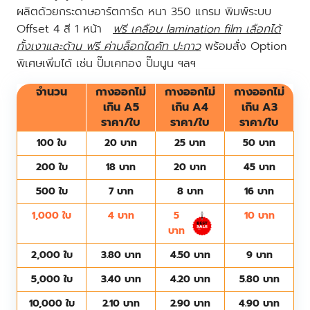
ผลิตด้วยกระดาษอาร์ตการ์ด หนา 350 แกรม พิมพ์ระบบ
Offset 4 สี 1 หน้า
ฟรี เคลือบ lamination film เลือกได้
ทั้งเงาและด้าน ฟรี ค่าบล็อกไดคัท ปะกาว
พร้อมสั่ง Option
พิเศษเพิ่มได้ เช่น ปั๊มเคทอง ปั๊มนูน ฯลฯ
จำนวน
กางออกไม่
กางออกไม่
กางออกไม่
เกิน A5
เกิน A4
เกิน A3
ราคา/ใบ
ราคา/ใบ
ราคา/ใบ
100 ใบ
20 บาท
25 บาท
50 บาท
200 ใบ
18 บาท
20 บาท
45 บาท
500 ใบ
7 บาท
8 บาท
16 บาท
1,000 ใบ
4 บาท
5
10 บาท
บาท
2,000 ใบ
3.80 บาท
4.50 บาท
9 บาท
5,000 ใบ
3.40 บาท
4.20 บาท
5.80 บาท
10,000 ใบ
2.10 บาท
2.90 บาท
4.90 บาท