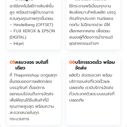
เราใช้เทคโนโลยีการพิมพ์ขั้น
ใช้กระดาษพรีเมี่ยมทุกงาน
สูง พร้อมช่างผู้ชำนาญการ
พิมพ์เหมาะสำหรับผลิต บรรจุ
ควบคุมคุณภาพทุกขั้นตอน
ภัณฑ์ทุกประเภท ทนต่อแรง
– Heidelberg (OFFSET)
กดทับ ไม่ฉีกขาดง่าย มีให้
– FUJI XEROX & EPSON
เลือกหลากหลาย เพื่อตอบ
(DIGITAL)
สนองผู้ที่ต้องการนำเทรนด์
– Inkjet
อุตสาหกรรมต่างๆ
05
ครบวงจร จบในที่
06
บริการรวดเร็ว พร้อม
เดียว
จัดส่ง
ที่ Thaiprintshop เราดูแลทุก
ผลิตไว ส่งตรงเวลา พร้อม
ขั้นตอนของการผลิตกล่อง
บริการขนส่งที่รวดเร็วและ
บรรจุภัณฑ์ ตั้งแต่การ
ปลอดภัย เรามีบริการจัดส่ง
ออกแบบไปจนถึงการจัดส่ง
ทั่วประเทศด้วยระบบขนส่งที่
เพื่อให้คุณได้รับสินค้าที่มี
ปลอดภัย
คุณภาพสูงสุด พร้อมความ
สะดวกสบายในทุก
กระบวนการ