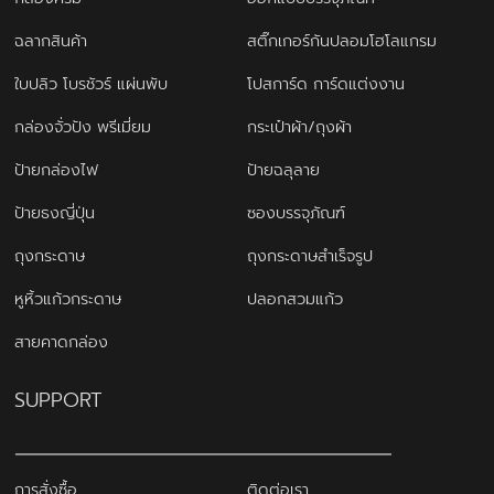
ฉลากสินค้า
สติ๊กเกอร์กันปลอมโฮโลแกรม
ใบปลิว โบรชัวร์ แผ่นพับ
โปสการ์ด การ์ดแต่งงาน
กล่องจั่วปัง พรีเมี่ยม
กระเป๋าผ้า/ถุงผ้า
ป้ายกล่องไฟ
ป้ายฉลุลาย
ป้ายธงญี่ปุ่น
ซองบรรจุภัณฑ์
ถุงกระดาษ
ถุงกระดาษสำเร็จรูป
หูหิ้วแก้วกระดาษ
ปลอกสวมแก้ว
สายคาดกล่อง
SUPPORT
การสั่งซื้อ
ติดต่อเรา