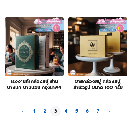
was:
is:
7.00฿.
5.00฿.
โรงงานทำกล่องสบู่ ย่าน
ขายกล่องสบู่ กล่องสบู่
บางแค บางบอน กรุงเทพฯ
สำเร็จรูป ขนาด 100 กรัม
←
1
2
3
4
5
6
7
→