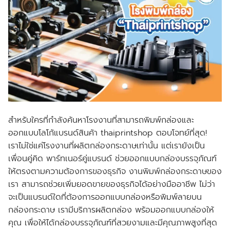
สำหรับใครที่กำลังค้นหาโรงงานที่สามารถพิมพ์กล่องและ
ออกแบบโลโก้แบรนด์สินค้า thaiprintshop ตอบโจทย์ที่สุด!
เราไม่ใช่แค่โรงงานที่ผลิตกล่องกระดาษเท่านั้น แต่เรายังเป็น
เพื่อนคู่คิด พาร์ทเนอร์คู่แบรนด์ ช่วยออกแบบกล่องบรรจุภัณฑ์
ให้ตรงตามความต้องการของธุรกิจ งานพิมพ์กล่องกระดาษของ
เรา สามารถช่วยเพิ่มยอดขายของธุรกิจได้อย่างมืออาชีพ ไม่ว่า
จะเป็นแบรนด์ใดที่ต้องการออกแบบกล่องหรือพิมพ์ลายบน
กล่องกระดาษ เรามีบริการผลิตกล่อง พร้อมออกแบบกล่องให้
คุณ เพื่อให้ได้กล่องบรรจุภัณฑ์ที่สวยงามและมีคุณภาพสูงที่สุด