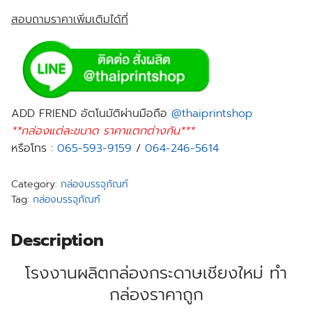
สอบถามราคาเพิ่มเติมได้ที่
ADD FRIEND อัตโนมัติผ่านมือถือ
@thaiprintshop
**กล่องแต่ละขนาด ราคาแตกต่างกัน***
หรือโทร :
065-593-9159
/
064-246-5614
Category:
กล่องบรรจุภัณฑ์
Tag:
กล่องบรรจุภัณฑ์
Description
โรงงานผลิตกล่องกระดาษเชียงใหม่ ทำ
กล่องราคาถูก