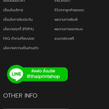
ขอใบเสนอราคา
เกี่ยวกับเรา
เงื่อนไขบริการ
รีวิวจากลูกค้าของเรา
เงื่อนไขการรับประกัน
ผลงานการพิมพ์
นโยบายคุกกี้ (PDPA)
ผลงานการออกแบบ
FAQ คำถามที่พบบ่อย
แบบกล่องฟรี
นโยบายความเป็นส่วนตัว
OTHER INFO