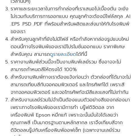
เวลานั้นๆ)
ราคาและระยะเวลาในการทำกล่องที่เราเสนอไปเบื้องต้น จะยัง
ไม่รวมกับบริการการออกแบบ คุณลูกค้าจะต้องมีไฟล์สกุล .AI
.EPS .PSD .PDF ที่พร้อมสำหรับผลิตและส่งมาให้กับโรงพิมพ์
ของเรา
สำหรับคุณลูกค้าที่ยังไม่มีไฟล์ หรือกำลังหากล่องรูปแบบใหม่
ตอนนี้ทางโรงพิมพ์ของเรามี
โปรโมชั่นออกแบบ
ราคาพิเศษ
สำหรับคุณ สามารถ
ดูรายละเอียด
ได้ที่นี้
ราคางานพิมพ์ส่วนนี้จะเป็นงานพิมพ์เลย์รวม ซึ่งอาจจะไม่
สามารถกำหนดสีให้ตรงได้ 100%
สำหรับงานพิมพ์ทางเราต้องแจ้งก่อนว่า ตัวกล่องที่ได้มาจะไม่
สามารถเทียบสีกับจอคอมพิวเตอร์ และโทรศัพท์ได้ เพราะสี
จากจอคอมพิวเตอร์ และจอโทรศัพท์จะมีสีและแสงที่ไม่เท่ากัน
สำหรับงานเลย์ร่วมไม่จำเป็นต้องแนบตัวอย่างสีของกล่องมา
เพราะทางโรงพิมพ์ของเรามีการทำ บรู๊ฟดิจิตอล จาก
เครื่องพิมพ์ Epson หมึกแท้ เพราะฉะนั้นมั่นใจได้เลยว่า
คุณภาพสี เป็นมาตรฐานตามหลักสากล เราจึงเทียบสีจาก
ดิจิตอลบรู๊ปกับเครื่องพิมพ์ออฟเซ็ท
(เฉพาะงานเลย์ร่วม