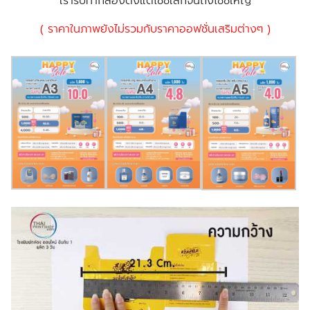
เรารับทำกล่องตั้งแต่ไซซ์เล็กจนถึงไซซ์ใหญ่
( ราคาในภาพยังไม่รวมกับราคาออฟชั่นเสริมต่างๆ )