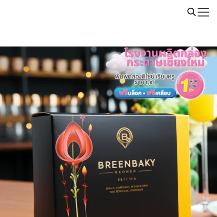
Skip
Call: 064-246-5614 | Line: @thaiprintshop
to
Search
content
for: