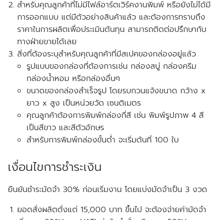
สำหรับคุณลูกค้าที่ไม่มีไฟล์อาร์ตเวิร์คงานพิมพ์ หรือยังไม่ได้มี
การออกแบบ แต่มีตัวอย่างสินค้าแล้ว และต้องการทราบถึง
ราคาในการผลิตเพื่อประเมินต้นทุน สามารถติดต่อปรึกษากับ
ทางฝ่ายขายได้เลย
สิ่งที่ต้องระบุสำหรับคุณลูกค้าที่มีสเปคของกล่องอยู่แล้ว
รูปแบบของกล่องที่ต้องการเช่น กล่องสบู่ กล่องครีม
กล่องน้ำหอม หรือกล่องอื่นๆ
ขนาดของกล่องสำเร็จรูป โดยรบกวนแจ้งขนาด
กว้าง x
ยาว x สูง
เป็นหน่วยวัด
เซนติเมตร
คุณลูกค้าต้องการพิมพ์กล่องกี่สี เช่น พิมพ์รูปภาพ 4 สี
เป็นสีขาว และสีตัวอักษร
สำหรับการพิมพ์กล่องขั้นต่ำ จะเริ่มต้นที่ 100 ใบ
เงื่อนไขการชำระเงิน
ยืนยันชำระมัดจำ 30% ก่อนเริ่มงาน โดยแบ่งมัดจำเป็น 3 งวด
ยอดสั่งผลิตตั่งแต่ 15,000 บาท ขึ้นไป จะต้องจ่ายค่ามัดจำ