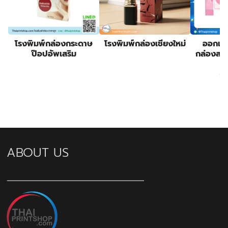
โรงพิมพ์กล่องกระดาษ
โรงพิมพ์กล่องเชียงใหม่
ออกแบ
ป๊อปอัพเสริม
กล่องสวย
9
ABOUT US