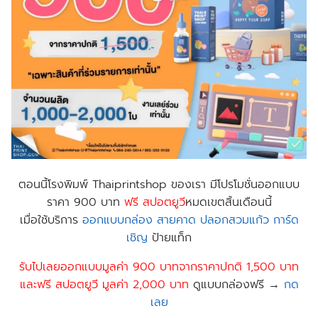
ตอนนี้
โรงพิมพ์ Thaiprintshop
ของเรา มีโปรโมชั่นออกแบบ
ราคา 900 บาท
ฟร
ี สปอตยูวี
หมดเขตสิ้นเดือนนี้
เมื่อใช้บริการ
ออกแบบกล่อง
สายคาด
ปลอกสวมแก้ว
การ์ด
เชิญ
ป้าย​แท็ก
รับไปเลยออกแบบมูลค่า 900 บาทจากราคาปกติ 1,500 บาท
และฟรี สปอตยูวี มูลค่า 2,000 บาท
ดูแบบกล่องฟรี →
กด
เลย