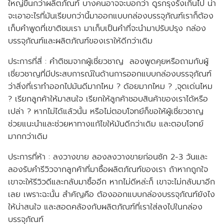
ใหญ่ขึ้นกว่าผลิตภัณฑ์ บางคนอาจจะบอกว่า ดูรกรุงรังเกินไป น่า
จะเอาอะไรที่มันเรียบกว่านี้มาออกแบบกล่องบรรจุภัณฑ์เราก็ต้อง
เก็บคำพูดที่เขาติชมเรา มาเก็บเป็นคำที่จะนำมาปรับปรุง กล่อง
บรรจุภัณฑ์และผลิตภัณฑ์ของเราให้ดีกว่าเดิม
ประการที่สี่ :
คำติชมจากผู้เชี่ยวชาญ ลองพูดคุยหรือถามกับผู้
เชี่ยวชาญที่มีประสบการณ์ในด้านการออกแบบกล่องบรรจุภัณฑ์
ว่าสิ่งที่เราทำออกไปมันดีมากไหม ? ด้อยมากไหม ? ,จุดเด่นไหม
? เรียกลูกค้าให้มาสนใจ เรียกให้ลูกค้าชอบสินค้าของเราได้หรือ
เปล่า ? หากไม่ได้แล้วนั้น หรือไม่ตอบโจทย์ก็ขอให้ผู้เชี่ยวชาญ
ช่วยแนะนำและช่วยหาทางแก้ไขให้มันดีกว่าเดิม และตอบโจทย์
มากกว่าเดิม
ประการที่ห้า :
ลงวางขาย ลองลงวางขายก่อนซัก 2-3 วันและ
ลองรับคำรีวิวจากลูกค้าที่มาซื้อผลิตภัณฑ์ของเรา ถ้าหากถูกใจ
เขาจะให้รีวิวดีและกลับมาซื้ออีก หากไม่ดีหล่ะก็ เขาจะไม่กลับมาอีก
เลย เพราะฉะนั้น สำคัญคือ ต้องออกแบบกล่องบรรจุภัณฑ์ยังไง
ให้น่าสนใจ และสอดคล้องกับผลิตภัณฑ์ที่เราใส่ลงไปในกล่อง
บรรจุภัณฑ์