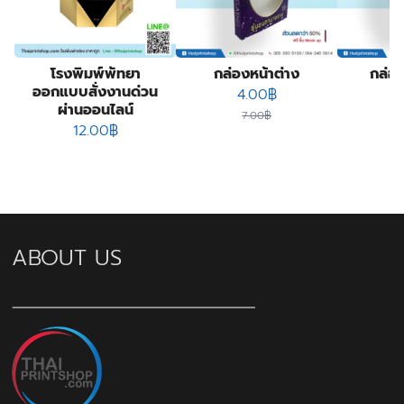
โรงพิมพ์พัทยา
กล่องหน้าต่าง
กล่อ
ออกแบบสั่งงานด่วน
Original price was: 7.00
Current price is: 4
4.00
฿
ผ่านออนไลน์
7.00
฿
12.00
฿
ABOUT US