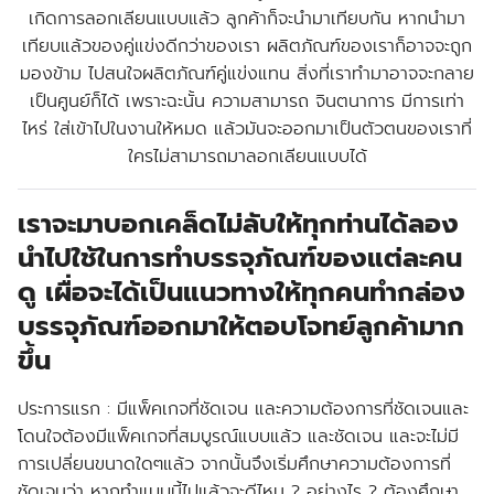
เกิดการลอกเลียนแบบแล้ว ลูกค้าก็จะนำมาเทียบกัน หากนำมา
เทียบแล้วของคู่แข่งดีกว่าของเรา ผลิตภัณฑ์ของเราก็อาจจะถูก
มองข้าม ไปสนใจผลิตภัณฑ์คู่แข่งแทน สิ่งที่เราทำมาอาจจะกลาย
เป็นศูนย์ก็ได้ เพราะฉะนั้น ความสามารถ จินตนาการ มีการเท่า
ไหร่ ใส่เข้าไปในงานให้หมด แล้วมันจะออกมาเป็นตัวตนของเราที่
ใครไม่สามารถมาลอกเลียนแบบได้
เราจะมาบอกเคล็ดไม่ลับให้ทุกท่านได้ลอง
นำไปใช้ในการทำบรรจุภัณฑ์ของแต่ละคน
ดู เผื่อจะได้เป็นแนวทางให้ทุกคนทำกล่อง
บรรจุภัณฑ์ออกมาให้ตอบโจทย์ลูกค้ามาก
ขึ้น
ประการแรก :
มีแพ็คเกจที่ชัดเจน และความต้องการที่ชัดเจนและ
โดนใจต้องมีแพ็คเกจที่สมบูรณ์แบบแล้ว และชัดเจน และจะไม่มี
การเปลี่ยนขนาดใดๆแล้ว จากนั้นจึงเริ่มศึกษาความต้องการที่
ชัดเจนว่า หากทำแบบนี้ไปแล้วจะดีไหม ? อย่างไร ? ต้องศึกษา