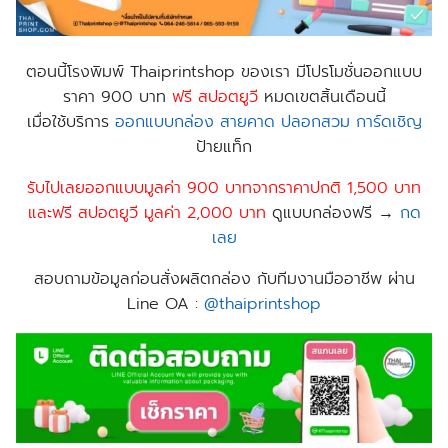
ตอนนี้
โรงพิมพ์ Thaiprintshop
ของเรา มีโปรโมชั่นออกแบบ
ราคา 900 บาท
ฟร
ี สปอตยูวี
หมดเขตสิ้นเดือนนี้
เมื่อใช้บริการ
ออกแบบกล่อง
สายคาด
ปลอกสวม
การ์ดเชิญ
ป้าย​แท็ก
รับไปเลยออกแบบมูลค่า 900 บาทจากราคาปกติ 1,500 บาท
และฟรี สปอตยูวี มูลค่า 2,000 บาท
ดูแบบกล่องฟรี →
กด
เลย
สอบถามข้อมูลก่อนสั่งผลิตกล่อง กับทีมงานมืออาชีพ ผ่าน
Line OA :
@thaiprintshop