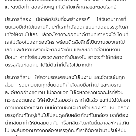
และลงมือทำ ลองร่างๆดู ให้เข้ากับแพ็คเกจและตอบโจทย์
ประการที่สอง :
มีหัวคิดริเริ่มที่จะสร้างสรรค์ ใส่จินตนาการที่
ตนเองมีเข้าไปในงานศิลปะที่เรากำลังออกแบบกล่องบรรจุภัณฑ์
เทใจให้งานไปเลย แล้วอะไรๆก็จะออกมาดีตามที่เราหวังไว้ โดนที่
เราไม่ต้องไปลอกของใคร พร้อมติดลิขสิทธิ์เป็นงานของเราไป
เลย และในงานพวกนี้จะต้องใจเย็น และละเอียดอ่อนกับงาน
มือเบา หากใจร้อนพรวดพลาดทำมันลงไป อาจจะทำให้กล่อง
บรรจุภัณฑ์ออกมาได้ไม่ดีเท่าที่ตั้งใจไว้มากนัก
ประการที่สาม :
ใส่ความรอบคอบลงไปในงาน และชัดเจนในทุก
ส่วน รอบคอบในทุกขั้นตอนที่กำลังลงมือทำไป และลงราย
ละเอียดอย่างชัดเจน ไม่วอกแวก ไม่ใจหวิวหากเจออะไรที่ส่วน
กว่าของตนเอง ให้คำนึงไว้เสมอว่า เราทำดีแล้ว และไม่ได้ไปลอก
ความคิดของใครมา มันมีความชัดเจนในส่วนของเรา เช่น กล่อง
บรรจุภัณฑ์ใหญ่เกินไปไม่สมดุลกับผลิตภัณฑ์ในกล่อง เราก็ต้อง
นำกลับมาทำให้มันสมดุลกัน หรือผลิตภัณฑ์ในนั้นอาจจะใหญ่เกิน
ไปและล้นออกมาจากกล่องบรรจุภัณฑ์เราก็ต้องนำมาปรับให้มัน