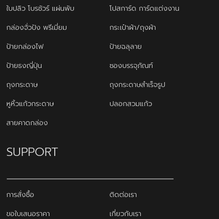
ใบปลิว โบรชัวร์ แผ่นพับ
โปสการ์ด การ์ดแต่งงาน
กล่องจั่วปัง พรีเมี่ยม
กระเป๋าผ้า/ถุงผ้า
ป้ายกล่องไฟ
ป้ายฉลุลาย
ป้ายธงญี่ปุ่น
ซองบรรจุภัณฑ์
ถุงกระดาษ
ถุงกระดาษสำเร็จรูป
หูหิ้วแก้วกระดาษ
ปลอกสวมแก้ว
สายคาดกล่อง
SUPPORT
การสั่งซื้อ
ติดต่อเรา
ขอใบเสนอราคา
เกี่ยวกับเรา