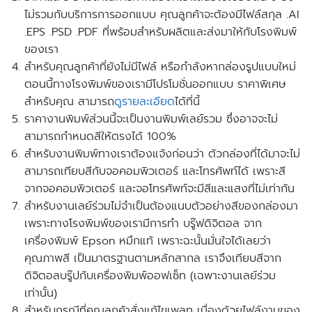
ไม่รวมกับบริการการออกแบบ คุณลูกค้าจะต้องมีไฟล์สกุล .AI
.EPS .PSD .PDF ที่พร้อมสำหรับผลิตและส่งมาให้กับโรงพิมพ์
ของเรา
สำหรับคุณลูกค้าที่ยังไม่มีไฟล์ หรือกำลังหากล่องรูปแบบใหม่
ตอนนี้ทางโรงพิมพ์ของเรามี
โปรโมชั่นออกแบบ
ราคาพิเศษ
สำหรับคุณ สามารถ
ดูรายละเอียด
ได้ที่นี้
ราคางานพิมพ์ส่วนนี้จะเป็นงานพิมพ์เลย์รวม ซึ่งอาจจะไม่
สามารถกำหนดสีให้ตรงได้ 100%
สำหรับงานพิมพ์ทางเราต้องแจ้งก่อนว่า ตัวกล่องที่ได้มาจะไม่
สามารถเทียบสีกับจอคอมพิวเตอร์ และโทรศัพท์ได้ เพราะสี
จากจอคอมพิวเตอร์ และจอโทรศัพท์จะมีสีและแสงที่ไม่เท่ากัน
สำหรับงานเลย์ร่วมไม่จำเป็นต้องแนบตัวอย่างสีของกล่องมา
เพราะทางโรงพิมพ์ของเรามีการทำ บรู๊ฟดิจิตอล จาก
เครื่องพิมพ์ Epson หมึกแท้ เพราะฉะนั้นมั่นใจได้เลยว่า
คุณภาพสี เป็นมาตรฐานตามหลักสากล เราจึงเทียบสีจาก
ดิจิตอลบรู๊ปกับเครื่องพิมพ์ออฟเซ็ท
(เฉพาะงานเลย์ร่วม
เท่านั้น)
สำหรับกรณีที่คุณลูกค้าสั่งแก้ไขเพลท เนื่องด้วยไฟล์งานของ