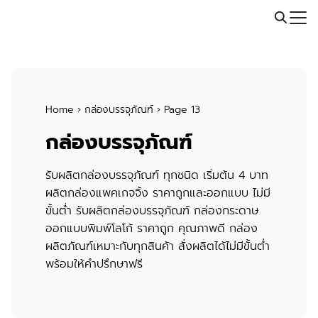
Skip
Call: 064-246-5614 | Line: @thaiprintshop
to
Search
content
for:
Home
›
กล่องบรรจุภัณฑ์
›
Page 13
กล่องบรรจุภัณฑ์
รับผลิตกล่องบรรจุภัณฑ์
ทุกชนิด
เริ่มต้น 4 บาท
ผลิตกล่องแพคเกจจิ้ง ราคาถูกและออกแบบ ไม่มี
ขั้นต่ำ
รับผลิตกล่องบรรจุภัณฑ์
กล่องกระดาษ
ออกแบบพิมพ์โลโก้ ราคาถูก คุณภาพดี
กล่อง
ผลิตภัณฑ์
เหมาะกับทุกสินค้า สั่งผลิตได้ไม่มีขั้นต่ำ
พร้อมให้คำปรึกษาฟรี