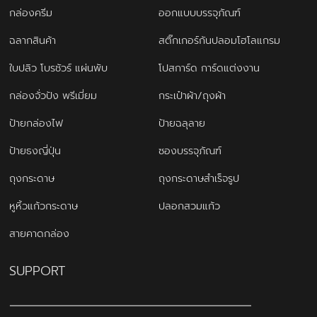
กล่องครีม
ออกแบบบรรจุภัณฑ์
ฉลากสินค้า
สติ๊กเกอร์กันปลอมโฮโลแกรม
ใบปลิว โบรชัวร์ แผ่นพับ
โปสการ์ด การ์ดแต่งงาน
กล่องจั่วปัง พรีเมี่ยม
กระเป๋าผ้า/ถุงผ้า
ป้ายกล่องไฟ
ป้ายฉลุลาย
ป้ายธงญี่ปุ่น
ซองบรรจุภัณฑ์
ถุงกระดาษ
ถุงกระดาษสำเร็จรูป
หูหิ้วแก้วกระดาษ
ปลอกสวมแก้ว
สายคาดกล่อง
SUPPORT