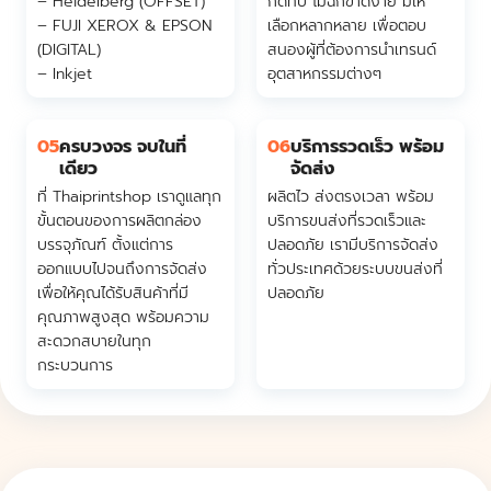
– Heidelberg (OFFSET)
กดทับ ไม่ฉีกขาดง่าย มีให้
– FUJI XEROX & EPSON
เลือกหลากหลาย เพื่อตอบ
(DIGITAL)
สนองผู้ที่ต้องการนำเทรนด์
– Inkjet
อุตสาหกรรมต่างๆ
05
ครบวงจร จบในที่
06
บริการรวดเร็ว พร้อม
เดียว
จัดส่ง
ที่ Thaiprintshop เราดูแลทุก
ผลิตไว ส่งตรงเวลา พร้อม
ขั้นตอนของการผลิตกล่อง
บริการขนส่งที่รวดเร็วและ
บรรจุภัณฑ์ ตั้งแต่การ
ปลอดภัย เรามีบริการจัดส่ง
ออกแบบไปจนถึงการจัดส่ง
ทั่วประเทศด้วยระบบขนส่งที่
เพื่อให้คุณได้รับสินค้าที่มี
ปลอดภัย
คุณภาพสูงสุด พร้อมความ
สะดวกสบายในทุก
กระบวนการ