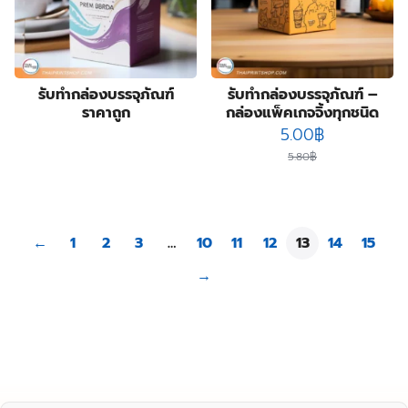
รับทํากล่องบรรจุภัณฑ์
รับทํากล่องบรรจุภัณฑ์ –
ราคาถูก
กล่องแพ็คเกจจิ้งทุกชนิด
Original
Current
5.00
฿
price
price
5.80
฿
was:
is:
5.80฿.
5.00฿.
←
1
2
3
…
10
11
12
13
14
15
→