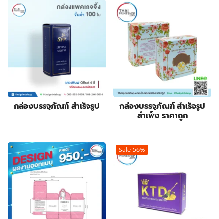
6
products
กล่องฟอยล์
6
products
10
กล่องลิปสติก
10
84
products
กล่องสบู่
84
products
3
กล่องสบู่กระดาษคราฟท์
3
8
products
กล่องสินค้า OTOP
8
19
products
กล่องอาหารเสริม
19
28
products
กล่องอื่นๆ
28
8
products
กล่องเซ็ต
8
products
9
กล่องเซรั่ม
9
กล่องบรรจุภัณฑ์ สำเร็จรูป
กล่องบรรจุภัณฑ์ สำเร็จรูป
products
2
กล่องแบบฝาเปิดหน้า
2
สำเพ็ง ราคาถูก
10
products
กล่องแบบสไลด์
10
14
products
ฉลากสินค้า
14
1
products
ซองกระดาษ
1
Sale 56%
4
product
ซองฟอยล์
4
products
72
ถุงกระดาษ
72
products
2
ถุงกระดาษสำเร็จรูป
2
2
products
ปฏิทิน
2
products
14
ป้ายกล่องไฟ
14