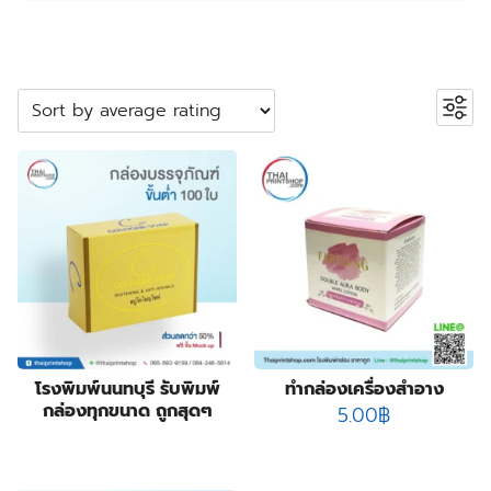
ค้นหาสินค้า
Search
หมวดหมู่สินค้า
2
ปลอกสวมแก้ว
2
products
5
กระเป๋าผ้า ถุงผ้า
5
products
23
กล่องกระดาษคราฟท์
23
23
products
กล่องขนม
23
55
products
กล่องครีม
55
products
3
กล่องครีมกันแดด
3
products
19
กล่องจั่วปัง พรีเมี่ยม
19
โรงพิมพ์นนทบุรี รับพิมพ์
ทำกล่องเครื่องสำอาง
กล่องทุกขนาด ถูกสุดๆ
9
products
5.00
฿
กล่องดิสเพลย์
9
products
1
กล่องทรงกระบอก
1
product
178
กล่องบรรจุภัณฑ์
178