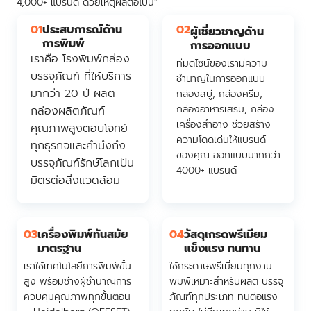
4,000+ แบรนด์ ด้วยเหตุผลต่อไปนี้”
01
ประสบการณ์ด้าน
02
ผู้เชี่ยวชาญด้าน
การพิมพ์
การออกแบบ
เราคือ โรงพิมพ์กล่อง
ทีมดีไซน์ของเรามีความ
บรรจุภัณฑ์ ที่ให้บริการ
ชำนาญในการออกแบบ
มากว่า 20 ปี ผลิต
กล่องสบู่, กล่องครีม,
กล่องอาหารเสริม, กล่อง
กล่องผลิตภัณฑ์
เครื่องสำอาง ช่วยสร้าง
คุณภาพสูงตอบโจทย์
ความโดดเด่นให้แบรนด์
ทุกธุรกิจและคำนึงถึง
ของคุณ ออกแบบมากกว่า
บรรจุภัณฑ์รักษ์โลกเป็น
4000+ แบรนด์
มิตรต่อสิ่งแวดล้อม
03
เครื่องพิมพ์ทันสมัย
04
วัสดุเกรดพรีเมียม
มาตรฐาน
แข็งแรง ทนทาน
เราใช้เทคโนโลยีการพิมพ์ขั้น
ใช้กระดาษพรีเมี่ยมทุกงาน
สูง พร้อมช่างผู้ชำนาญการ
พิมพ์เหมาะสำหรับผลิต บรรจุ
ควบคุมคุณภาพทุกขั้นตอน
ภัณฑ์ทุกประเภท ทนต่อแรง