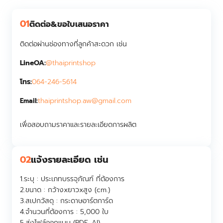
01
ติดต่อ&ขอใบเสนอราคา
ติดต่อผ่านช่องทางที่ลูกค้าสะดวก เช่น
LineOA:
@thaiprintshop
โทร:
064-246-5614
thaiprintshop.aw@gmail.com
Email:
เพื่อสอบถามราคาและรายละเอียดการผลิต
02
แจ้งรายละเอียด เช่น
1.ระบุ :
ประเภทบรรจุภัณฑ์ ที่ต้องการ
2.ขนาด :
กว้างxยาวxสูง (cm.)
3.สเปกวัสดุ :
กระดาษอาร์ตการ์ด
4.จำนวนที่ต้องการ :
5,000 ใบ
5.ส่งไฟล์ออกแบบ (PDF, AI)