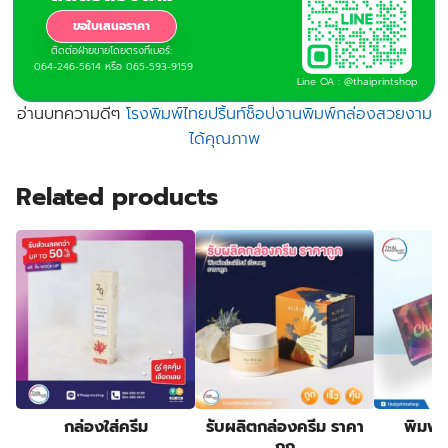
ขอใบเสนอราคา
ติดต่อฝ่ายขายโดยตรงที่เบอร์:
064-246-5614 หรือ 065-593-9159
Line OA : @thaiprintshop
อ่านบทความดีๆ
โรงพิมพ์ไทยปริ้นท์ช็อปงานพิมพ์กล่องสวยงาม
ได้คุณภาพ
THAIPRINTSHOP.COM
Related products
บริษัท รอยัล เปเปอร์ จำกัด (สำนักงานใหญ่ )
เลขที่อยู่ 6 ซอยบางแค 12 แขวงบางแค เขตบางแค
กรุงเทพมหานคร 10160 Thailand
TAX ID : 0-1055-53024-58-6
สิ่งอำนวยความสะดวก
• ที่จอดรถฟรี
• ห้องประชุมสำหรับนัดหมาย
• ห้องแสดงตัวอย่างสินค้า
กล่องใส่ครีม
รับผลิตกล่องครีม ราคา
พิมพ์ก
• Wi-Fi ฟรี
ถูก