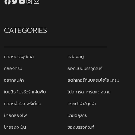
Facebook
Twitter
YouTube
Instagram
thaiprintshop.aw@gmail.com
CATEGORIES
กล่องบรรจุภัณฑ์
กล่องสบู่
กล่องครีม
ออกแบบบรรจุภัณฑ์
ฉลากสินค้า
สติ๊กเกอร์กันปลอมโฮโลแกรม
ใบปลิว โบรชัวร์ แผ่นพับ
โปสการ์ด การ์ดแต่งงาน
กล่องจั่วปัง พรีเมี่ยม
กระเป๋าผ้า/ถุงผ้า
ป้ายกล่องไฟ
ป้ายฉลุลาย
ป้ายธงญี่ปุ่น
ซองบรรจุภัณฑ์