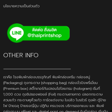
นโยบายความเป็นส่วนตัว
OTHER INFO
เราคือ โรงพิมพ์กล่องบรรจุภัณฑ์ พิมพ์กล่องครีม กล่องสบู่
(Packaging) ถุงกระดาษ (shopping bag) กล่องจั่วปังพรี่เมี่ยม
(Premium box) สติ๊กเกอร์กันปลอมโฮโลแกรม (hologram) เริ่มที่
1,000 ดวง ถุงซิปซองฟอยล์ (Foil) กระดาษสายคาด ปลอกกระดาษ
สวมแก้ว กระดาษหูหิ้วแก้ว การ์ดแต่งงาน ใบปลิว โบรชัวร์ ถุงผ้า ตู้ป้าย
ไฟ ป้ายฉลุ ป้ายธงญี่ปุ่น ปฎิทิน ครบวงจร บริการออกแบบ และ พิมพ์
กล่องระบบ offset และ digital print on demand รับทำกล่อง เริ่มต้น