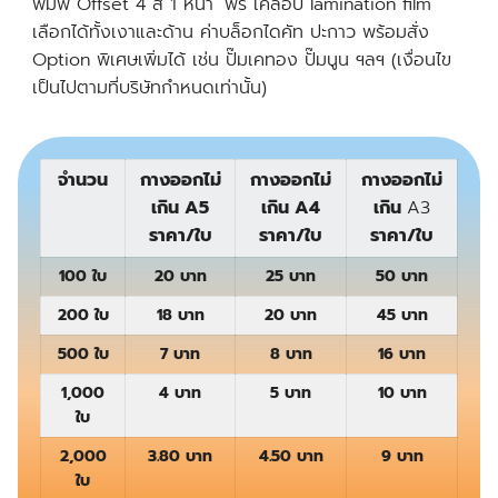
พิมพ์ Offset 4 สี 1 หน้า ฟรี เคลือบ lamination film
เลือกได้ทั้งเงาและด้าน ค่าบล็อกไดคัท ปะกาว พร้อมสั่ง
Option พิเศษเพิ่มได้ เช่น ปั๊มเคทอง ปั๊มนูน ฯลฯ (เงื่อนไข
เป็นไปตามที่บริษัทกำหนดเท่านั้น)
จำนวน
กางออกไม่
กางออกไม่
กางออกไม่
เกิน A5
เกิน A4
เกิน
A3
ราคา/ใบ
ราคา/ใบ
ราคา/ใบ
100 ใบ
20 บาท
25 บาท
50 บาท
200 ใบ
18 บาท
20 บาท
45 บาท
500 ใบ
7 บาท
8 บาท
16 บาท
1,000
4 บาท
5 บาท
10 บาท
ใบ
2,000
3.80 บาท
4.50 บาท
9 บาท
ใบ