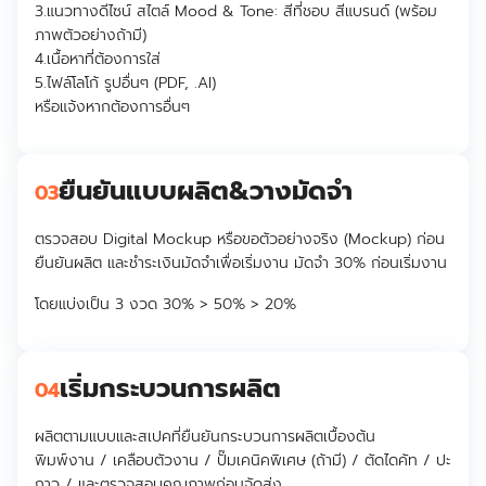
3.
แนวทางดีไซน์ สไตล์ Mood & Tone: สีที่ชอบ สีแบรนด์ (พร้อม
ภาพตัวอย่างถ้ามี)
4.
เนื้อหาที่ต้องการใส่
5.ไฟล์โลโก้ รูปอื่นๆ (PDF, .AI)
หรือแจ้งหากต้องการอื่นๆ
ยืนยันแบบผลิต&วางมัดจำ
03
ตรวจสอบ Digital Mockup หรือขอตัวอย่างจริง (Mockup) ก่อน
ยืนยันผลิต และชำระเงินมัดจำเพื่อเริ่มงาน มัดจำ 30% ก่อนเริ่มงาน
โดยแบ่งเป็น 3 งวด 30% > 50% > 20%
เริ่มกระบวนการผลิต
04
ผลิตตามแบบและสเปคที่ยืนยันกระบวนการผลิตเบื้องต้น
พิมพ์งาน / เคลือบตัวงาน / ปั๊มเคนิคพิเศษ (ถ้ามี) / ตัดไดคัท / ปะ
กาว / และตรวจสอบคุณภาพก่อนจัดส่ง