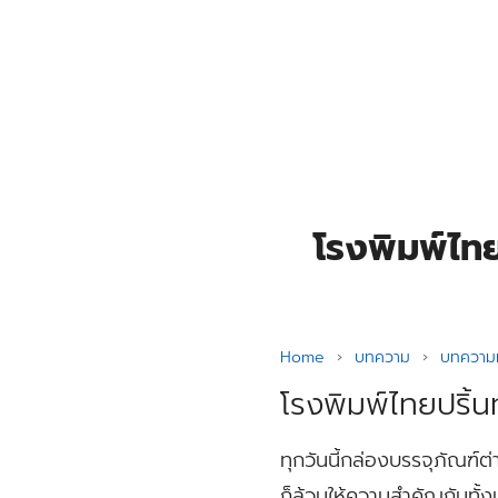
Skip
to
content
Se
for
โรงพิมพ์ไท
Home
›
บทความ
›
บทความท
โรงพิมพ์ไทยปริ้
ทุกวันนี้กล่องบรรจุภัณฑ์ต่
ก็ล้วนให้ความสำคัญกันทั้งน