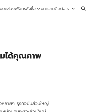
Call: 064-246-5614 | Line: @thaiprintshop
บบกล่องฟรี
การสั่งซื้อ
บทความ
ติดต่อเรา
ามได้คุณภาพ
ึ่งหลายๆ ธุรกิจนั้นส่วนใหญ่
ะยากเหมือนกันเพราะส่วนใหญ่