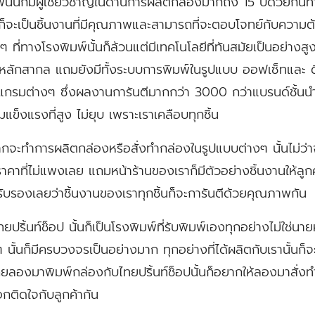
้นก็มีผู้เชี่ยวชาญในด้านการผลิตกล่องมากถึง 15 ปีด้วยกันทำใ
้นก็จะเป็นชิ้นงานที่มีคุณภาพและสามารถที่จะตอบโจทย์กับความ
างๆ ที่ทางโรงพิมพ์นั้นก็ล้วนแต่มีเทคโนโลยีที่ทันสมัยเป็นอย่า
หลักสากล แถมยังมีทั้งระบบการพิมพ์ในรูปแบบ ออฟเซ็ทและ ดิ
กรมต่างๆ ซึ่งผลงานการันตีมากกว่า 3000 กว่าแบรนด์ชั้นนำ มั
แข็งแรงที่สูง ไม่ยุบ เพราะเราเคลือบทุกชิ้น
ากจะทำการผลิตกล่องหรือสั่งทำกล่องในรูปแบบต่างๆ นั้นไม่ว่า
าคาที่ไม่แพงเลย แถมหน้าร้านของเราก็มีตัวอย่างชิ้นงานให้ลูกค
งรับรองเลยว่าชิ้นงานของเราทุกชิ้นก็จะการันตีด้วยคุณภาพกัน
ยปริ้นท์ช็อป นั้นก็เป็นโรงพิมพ์ที่รับพิมพ์เองทุกอย่างไม่ใช่นา
ั้นก็มีครบวงจรเป็นอย่างมาก ทุกอย่างที่ได้ผลิตกับเรานั้นก็
เคยลองมาพิมพ์กล่องกับไทยปริ้นท์ช็อปนั้นก็อยากให้ลองมาสั่งท
อกติดใจกับลูกค้ากัน