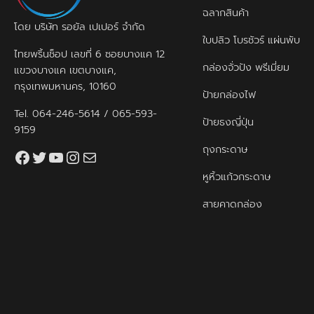
ฉลากสินค้า
โดย บริษัท รอยัล เปเปอร์ จำกัด
ใบปลิว โบรชัวร์ แผ่นพับ
ไทยพริ้นช็อป เลขที่ 6 ซอยบางแค 12
กล่องจั่วปัง พรีเมี่ยม
แขวงบางแค เขตบางแค,
กรุงเทพมหานคร, 10160
ป้ายกล่องไฟ
Tel.
064-246-5614
/
065-593-
ป้ายธงญี่ปุ่น
9159
ถุงกระดาษ
Facebook
Twitter
YouTube
Instagram
thaiprintshop.aw@gmail.com
หูหิ้วแก้วกระดาษ
สายคาดกล่อง