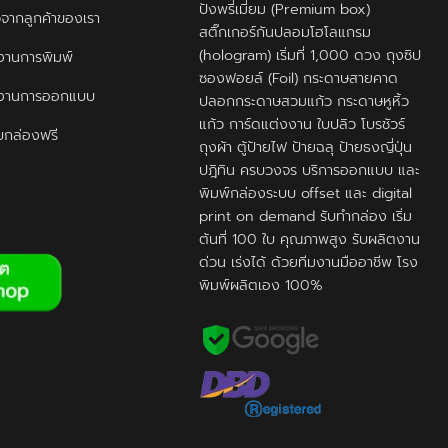
ปังพรี่เมี่ยม (Premium box)
ิวจากลูกค้าของเรา
สติ๊กเกอร์กันปลอมโฮโลแกรม
(hologram) เริ่มที่ 1,000 ดวง ถุงซิป
านการพิมพ์
ซองฟอยล์ (Foil) กระดาษสายคาด
งานการออกแบบ
ปลอกกระดาษสวมแก้ว กระดาษหูหิ้ว
แก้ว การ์ดแต่งงาน ใบปลิว โบรชัวร์
กล่องฟรี
ถุงผ้า ตู้ป้ายไฟ ป้ายฉลุ ป้ายธงญี่ปุ่น
ปฎิทิน ครบวงจร บริการออกแบบ และ
พิมพ์กล่องระบบ offset และ digital
print on demand รับทำกล่อง เริ่ม
ต้นที่ 100 ใบ คุณภาพสูง รับผลิตงาน
ด่วน เร่งได้ ด้วยทีมงานมืออาชีพ โรง
พิมพ์ผลิตเอง 100%