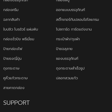
กล่องบรรจุภัณฑ์
กล่องสบู่
กล่องครีม
ออกแบบบรรจุภัณฑ์
ฉลากสินค้า
สติ๊กเกอร์กันปลอมโฮโลแกรม
ใบปลิว โบรชัวร์ แผ่นพับ
โปสการ์ด การ์ดแต่งงาน
กล่องจั่วปัง พรีเมี่ยม
กระเป๋าผ้า/ถุงผ้า
ป้ายกล่องไฟ
ป้ายฉลุลาย
ป้ายธงญี่ปุ่น
ซองบรรจุภัณฑ์
ถุงกระดาษ
ถุงกระดาษสำเร็จรูป
หูหิ้วแก้วกระดาษ
ปลอกสวมแก้ว
สายคาดกล่อง
SUPPORT