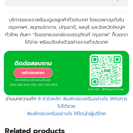
บริการของเราพร้อมดูแลลูกค้าทั่วประเทศ โดยเฉพาะธุรกิจใน
กรุงเทพฯ, สมุทรปราการ, ปทุมธานี, ชลบุรี
และจังหวัดใหญ่ๆ
ทั่วไทย ค้นหา “
รับออกแบบกล่องบรรจุภัณฑ์ กรุงเทพ
” ก็เจอเรา
ได้ง่าย พร้อมจัดส่งตัวอย่างงานทั่วประเทศ
ติดต่อสอบถาม
ขอใบเสนอราคา
ติดต่อฝ่ายขายโดยตรงที่เบอร์:
064-246-5614 หรือ 065-593-9159
Line OA : @thaiprintshop
อ่านบทความดีๆ
8 หัวใจหลัก พิมพ์กล่องครีมอย่างไร ให้กิจการ
ไปได้สวย
พิมพ์กล่องครีมอย่างไร ให้โดนใจผู้บริโภค
Related products