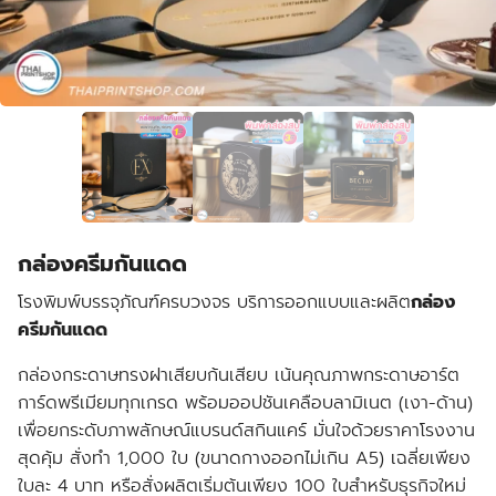
กล่องครีมกันแดด
โรงพิมพ์บรรจุภัณฑ์ครบวงจร บริการออกแบบและผลิต
กล่อง
ครีมกันแดด
กล่องกระดาษทรงฝาเสียบก้นเสียบ
เน้นคุณภาพ
กระดาษอาร์ต
การ์ด
พรีเมียมทุกเกรด พร้อม
ออปชันเคลือบลามิเนต (เงา-ด้าน)
เพื่อยกระดับภาพลักษณ์แบรนด์สกินแคร์ มั่นใจด้วยราคาโรงงาน
สุดคุ้ม
สั่งทำ 1,000 ใบ (ขนาดกางออกไม่เกิน A5) เฉลี่ยเพียง
ใบละ 4 บาท
หรือสั่งผลิต
เริ่มต้นเพียง 100 ใบ
สำหรับธุรกิจใหม่