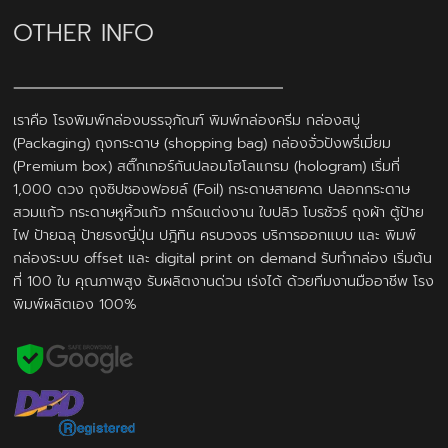
OTHER INFO
เราคือ โรงพิมพ์กล่องบรรจุภัณฑ์ พิมพ์กล่องครีม กล่องสบู่
(Packaging) ถุงกระดาษ (shopping bag) กล่องจั่วปังพรี่เมี่ยม
(Premium box) สติ๊กเกอร์กันปลอมโฮโลแกรม (hologram) เริ่มที่
1,000 ดวง ถุงซิปซองฟอยล์ (Foil) กระดาษสายคาด ปลอกกระดาษ
สวมแก้ว กระดาษหูหิ้วแก้ว การ์ดแต่งงาน ใบปลิว โบรชัวร์ ถุงผ้า ตู้ป้าย
ไฟ ป้ายฉลุ ป้ายธงญี่ปุ่น ปฎิทิน ครบวงจร บริการออกแบบ และ พิมพ์
กล่องระบบ offset และ digital print on demand รับทำกล่อง เริ่มต้น
ที่ 100 ใบ คุณภาพสูง รับผลิตงานด่วน เร่งได้ ด้วยทีมงานมืออาชีพ โรง
พิมพ์ผลิตเอง 100%