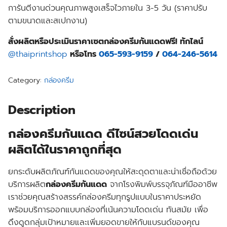
การันตีงานด่วนคุณภาพสูงเสร็จไวภายใน 3-5 วัน (ราคาปรับ
ตามขนาดและสเปกงาน)
สั่งผลิตหรือประเมินราคาเซตกล่องครีมกันแดดฟรี! ทักไลน์
@thaiprintshop
หรือโทร
065-593-9159
/
064-246-5614
Category:
กล่องครีม
Description
กล่องครีมกันแดด ดีไซน์สวยโดดเด่น
ผลิตได้ในราคาถูกที่สุด
ยกระดับ
ผลิตภัณฑ์กันแดด
ของคุณให้สะดุดตาและน่าเชื่อถือด้วย
บริการ
ผลิต
กล่องครีมกันแดด
จาก
โรงพิมพ์บรรจุภัณฑ์
มืออาชีพ
เราช่วยคุณสร้างสรรค์กล่องครีมทุกรูปแบบในราคาประหยัด
พร้อมบริการออกแบบกล่องที่เน้นความโดดเด่น ทันสมัย เพื่อ
ดึงดูดกลุ่มเป้าหมายและเพิ่มยอดขายให้กับแบรนด์ของคุณ