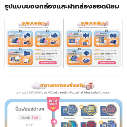
รูปแบบของกล่องและฝากล่องยอดนิยม