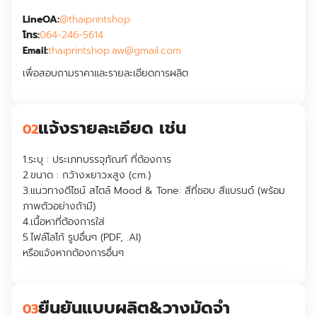
LineOA:
@thaiprintshop
โทร:
064-246-5614
thaiprintshop.aw@gmail.com
Email:
เพื่อสอบถามราคาและรายละเอียดการผลิต
แจ้งรายละเอียด เช่น
02
1.ระบุ :
ประเภทบรรจุภัณฑ์ ที่ต้องการ
2.ขนาด :
กว้างxยาวxสูง (cm.)
3.
แนวทางดีไซน์ สไตล์ Mood & Tone: สีที่ชอบ สีแบรนด์ (พร้อม
ภาพตัวอย่างถ้ามี)
4.
เนื้อหาที่ต้องการใส่
5.ไฟล์โลโก้ รูปอื่นๆ (PDF, .AI)
หรือแจ้งหากต้องการอื่นๆ
ยืนยันแบบผลิต&วางมัดจำ
03