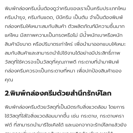
พิมพ์กล่องครีมนั้นต้องดูว่าครีมของเราเป็นครีมประเภทไหน
ครีมบำรุง
,
ครีมกันแดด
,
บีบีครีม
เป็นต้น
จำเป็นต้องพิมพ์
กล่องครีมให้เหมาะสมกับสินค้า
ตัวผลิตภัณฑ์มีความชื้นมาก
แค่ไหน
มีสภาพความเป็นกรดหรือไม่
มีน้ำหนักเบาหรือหนัก
สินค้ามีขนาด
หรือปริมาตรเท่าไหร่
เพื่อนำมาออกแบบให้เหมะ
สมกับสินค้าและสามารถนำไปใช้งานได้อย่างมีประสิทธิ์ภาพ
วัสดุที่ใช้ควรจะเป็นวัสดุที่คุณภาพดี
กระดาษที่นำมาพิมพ์
กล่องครีมควรจะเป็นกระดาษที่หนา
เพื่อปกป้องสินค้าของ
คุณ
2.พิมพ์กล่องครีมด้วยสำนึกรักษ์โลก
พิมพ์กล่องครีมด้วยวัสดุที่เป็นมิตรกับสิ่งแวดล้อม
โดยการ
ใช้วัสดุที่ใส่ใจสิ่งแวดล้อมมากขึ้น
เช่น
กระดาษ
,
กระดาษครา
ฟต์
ที่สามารถนำมารีไซเคิลได้
และนอกจากจะรักษ์โลกแล้วยัง