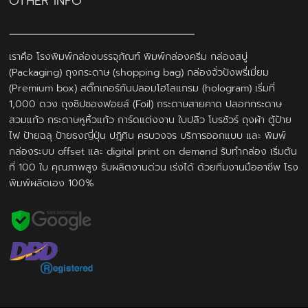
OTHER INFO
เราคือ โรงพิมพ์กล่องบรรจุภัณฑ์ พิมพ์กล่องครีม กล่องสบู่
(Packaging) ถุงกระดาษ (shopping bag) กล่องจั่วปังพรี่เมี่ยม
(Premium box) สติ๊กเกอร์กันปลอมโฮโลแกรม (hologram) เริ่มที่
1,000 ดวง ถุงซิปซองฟอยล์ (Foil) กระดาษสายคาด ปลอกกระดาษ
สวมแก้ว กระดาษหูหิ้วแก้ว การ์ดแต่งงาน ใบปลิว โบรชัวร์ ถุงผ้า ตู้ป้าย
ไฟ ป้ายฉลุ ป้ายธงญี่ปุ่น ปฎิทิน ครบวงจร บริการออกแบบ และ พิมพ์
กล่องระบบ offset และ digital print on demand รับทำกล่อง เริ่มต้น
ที่ 100 ใบ คุณภาพสูง รับผลิตงานด่วน เร่งได้ ด้วยทีมงานมืออาชีพ โรง
พิมพ์ผลิตเอง 100%