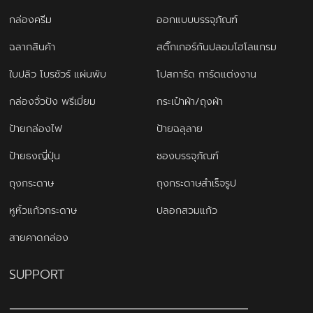
กล่องครีม
ออกแบบบรรจุภัณฑ์
ฉลากสินค้า
สติ๊กเกอร์กันปลอมโฮโลแกรม
ใบปลิว โบรชัวร์ แผ่นพับ
โปสการ์ด การ์ดแต่งงาน
กล่องจั่วปัง พรีเมี่ยม
กระเป๋าผ้า/ถุงผ้า
ป้ายกล่องไฟ
ป้ายฉลุลาย
ป้ายธงญี่ปุ่น
ซองบรรจุภัณฑ์
ถุงกระดาษ
ถุงกระดาษสำเร็จรูป
หูหิ้วแก้วกระดาษ
ปลอกสวมแก้ว
สายคาดกล่อง
SUPPORT