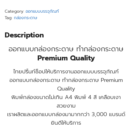
Category:
ออกแบบบรรจุภัณฑ์
Tag:
กล่องกระดาษ
Description
ออกแบบกล่องกระดาษ ทำกล่องกระดาษ
Premium Quality
ไทยปริ้นท์ช็อปให้บริการงานออกแบบบรรจุภัณฑ์
ออกแบบกล่องกระดาษ ทำกล่องกระดาษ Premium
Quality
พิมพ์กล่องขนาดไม่เกิน A4 พิมพ์ 4 สี เคลือบเงา
สวยงาม
เราผลิตและออกแบบกล่องมามากกว่า 3,000 แบรนด์
ยินดีให้บริการ