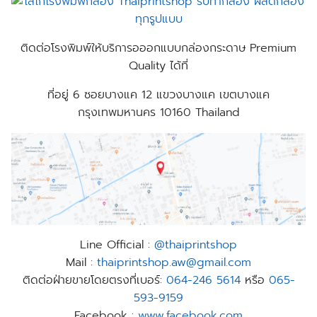
ติดต่อโรงพิมพ์ให้บริการอออกแบบกล่องกระดาษ Premium
Quality ได้ที่
ที่อยู่
6 ซอยบางแค 12 แขวงบางแค เขตบางแค
กรุงเทพมหานคร 10160 Thailand
Line Official :
@thaiprintshop
Mail :
thaiprintshop.aw@gmail.com
ติดต่อฝ่ายขายโดยตรงที่เบอร์:
064-246 5614
หรือ
065-
593-9159
Facebook :
www.facebook.com