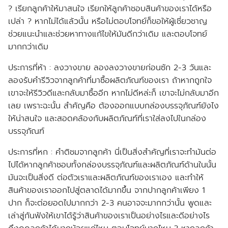
? เรียกลูกค้าให้มาสนใจ เรียกให้ลูกค้าชอบสินค้าของเราได้หรือ
เปล่า ? หากไม่ได้แล้วนั้น หรือไม่ตอบโจทย์ก็ขอให้ผู้เชี่ยวชาญ
ช่วยแนะนำและช่วยหาทางแก้ไขให้มันดีกว่าเดิม และตอบโจทย์
มากกว่าเดิม
ประการที่ห้า : ลงวางขาย ลองลงวางขายก่อนซัก 2-3 วันและ
ลองรับคำรีวิวจากลูกค้าที่มาซื้อผลิตภัณฑ์ของเรา ถ้าหากถูกใจ
เขาจะให้รีวิวดีและกลับมาซื้ออีก หากไม่ดีหล่ะก็ เขาจะไม่กลับมาอีก
เลย เพราะฉะนั้น สำคัญคือ ต้องออกแบบกล่องบรรจุภัณฑ์ยังไง
ให้น่าสนใจ และสอดคล้องกับผลิตภัณฑ์ที่เราใส่ลงไปในกล่อง
บรรจุภัณฑ์
ประการที่หก : คำติชมจากลูกค้า นี่เป็นสิ่งสำคัญที่เราจะทำมันต่อ
ไปได้หากลูกค้าชอบทั้งกล่องบรรจุภัณฑ์และผลิตภัณฑ์ด้านในนั้น
มันจะเป็นสิ่งดี ต่อตัวเราและผลิตภัณฑ์ของเราเอง และทำให้
สินค้าของเราออกไปสู่ตลาดได้มากขึ้น จากปากลูกค้าเพียง 1
ปาก ก็จะต่อยอดไปมากกว่า 2-3 คนอาจจะมากกว่านั้น พูดและ
เล่าสู่กันฟังให้เขาได้รู้ว่าสินค้าของเราเป็นอย่างไรและดีอย่างไร