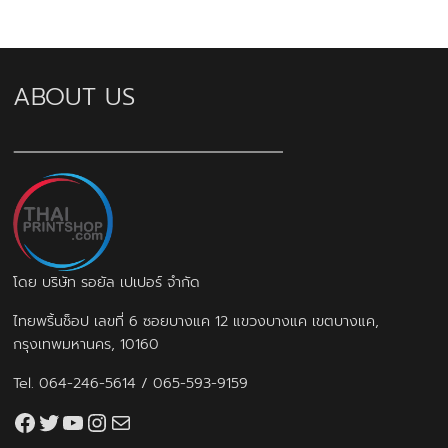
ABOUT US
โดย บริษัท รอยัล เปเปอร์ จำกัด
ไทยพริ้นช็อป เลขที่ 6 ซอยบางแค 12 แขวงบางแค เขตบางแค,
กรุงเทพมหานคร, 10160
Tel.
064-246-5614
/
065-593-9159
Facebook
Twitter
YouTube
Instagram
thaiprintshop.aw@gmail.com