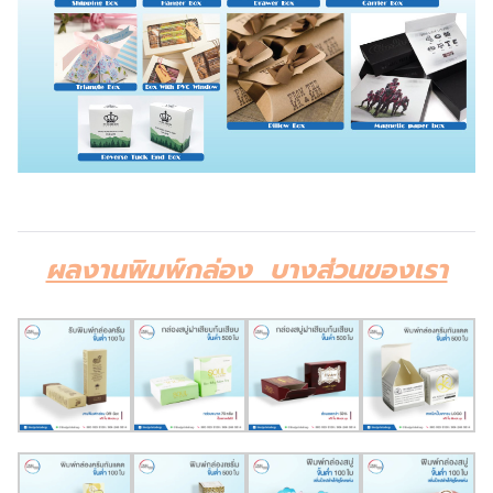
ผลงานพิมพ์กล่อง บางส่วนของเรา