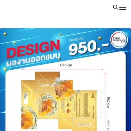
Skip
Call: 064-246-5614 | Line: @thaiprintshop
to
Search
content
for: