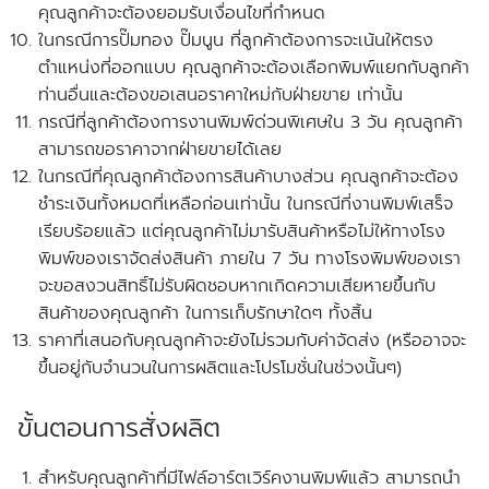
คุณลูกค้าจะต้องยอมรับเงื่อนไขที่กำหนด
ในกรณีการปั๊มทอง ปั๊มนูน ที่ลูกค้าต้องการจะเน้นให้ตรง
ตำแหน่งที่ออกแบบ คุณลูกค้าจะต้องเลือกพิมพ์แยกกับลูกค้า
ท่านอื่นและ
ต้องขอเสนอราคาใหม่กับฝ่ายขาย
เท่านั้น
กรณีที่ลูกค้าต้องการงานพิมพ์ด่วนพิเศษใน 3 วัน คุณลูกค้า
สามารถขอราคาจากฝ่ายขายได้เลย
ในกรณีที่คุณลูกค้าต้องการสินค้าบางส่วน คุณลูกค้าจะต้อง
ชำระเงินทั้งหมดที่เหลือก่อนเท่านั้น ในกรณีที่งานพิมพ์เสร็จ
เรียบร้อยแล้ว แต่คุณลูกค้าไม่มารับสินค้าหรือไม่ให้ทางโรง
พิมพ์ของเราจัดส่งสินค้า ภายใน 7 วัน
ทางโรงพิมพ์ของเรา
จะขอสงวนสิทธิ์ไม่รับผิดชอบหากเกิดความเสียหายขึ้นกับ
สินค้าของคุณลูกค้า ในการเก็บรักษาใดๆ ทั้งสิ้น
ราคาที่เสนอกับคุณลูกค้าจะยังไม่รวมกับค่าจัดส่ง
(หรืออาจจะ
ขึ้นอยู่กับจำนวนในการผลิตและโปรโมชั่นในช่วงนั้นๆ)
ขั้นตอนการสั่งผลิต
สำหรับคุณลูกค้าที่
มีไฟล์อาร์ตเวิร์คงานพิมพ์แล้ว
สามารถนำ