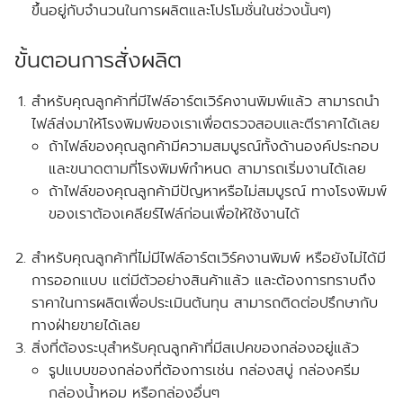
ขึ้นอยู่กับจำนวนในการผลิตและโปรโมชั่นในช่วงนั้นๆ)
ขั้นตอนการสั่งผลิต
สำหรับคุณลูกค้าที่
มีไฟล์อาร์ตเวิร์คงานพิมพ์แล้ว
สามารถนำ
ไฟล์ส่งมาให้โรงพิมพ์ของเราเพื่อตรวจสอบและตีราคาได้เลย
ถ้าไฟล์ของคุณลูกค้ามีความสมบูรณ์ทั้งด้านองค์ประกอบ
และขนาดตามที่โรงพิมพ์กำหนด สามารถเริ่มงานได้เลย
ถ้าไฟล์ของคุณลูกค้ามีปัญหาหรือไม่สมบูรณ์ ทางโรงพิมพ์
ของเราต้องเคลียร์ไฟล์ก่อนเพื่อให้ใช้งานได้
สำหรับคุณลูกค้าที่ไม่มีไฟล์อาร์ตเวิร์คงานพิมพ์ หรือยังไม่ได้มี
การออกแบบ แต่มีตัวอย่างสินค้าแล้ว และต้องการทราบถึง
ราคาในการผลิตเพื่อประเมินต้นทุน สามารถติดต่อปรึกษากับ
ทางฝ่ายขายได้เลย
สิ่งที่ต้องระบุสำหรับคุณลูกค้าที่มีสเปคของกล่องอยู่แล้ว
รูปแบบของกล่องที่ต้องการเช่น กล่องสบู่ กล่องครีม
กล่องน้ำหอม หรือกล่องอื่นๆ