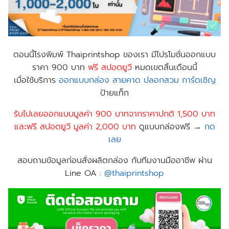
ตอนนี้
โรงพิมพ์ Thaiprintshop
ของเรา มีโปรโมชั่นออกแบบ
ราคา 900 บาท
ฟร
ี สปอตยูวี
หมดเขตสิ้นเดือนนี้
เมื่อใช้บริการ
ออกแบบกล่อง
สายคาด
ปลอกสวม
การ์ดเชิญ
ป้าย​แท็ก
รับไปเลยออกแบบมูลค่า 900 บาทจากราคาปกติ 1,500 บาท
และฟรี สปอตยูวี มูลค่า 2,000 บาท
ดูแบบกล่องฟรี →
กด
เลย
สอบถามข้อมูลก่อนสั่งผลิตกล่อง กับทีมงานมืออาชีพ ผ่าน
Line OA :
@thaiprintshop