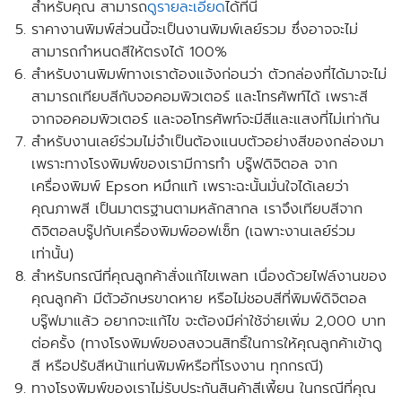
สำหรับคุณ สามารถ
ดูรายละเอียด
ได้ที่นี้
ราคางานพิมพ์ส่วนนี้จะเป็นงานพิมพ์เลย์รวม ซึ่งอาจจะไม่
สามารถกำหนดสีให้ตรงได้ 100%
สำหรับงานพิมพ์ทางเราต้องแจ้งก่อนว่า ตัวกล่องที่ได้มาจะไม่
สามารถเทียบสีกับจอคอมพิวเตอร์ และโทรศัพท์ได้ เพราะสี
จากจอคอมพิวเตอร์ และจอโทรศัพท์จะมีสีและแสงที่ไม่เท่ากัน
สำหรับงานเลย์ร่วมไม่จำเป็นต้องแนบตัวอย่างสีของกล่องมา
เพราะทางโรงพิมพ์ของเรามีการทำ บรู๊ฟดิจิตอล จาก
เครื่องพิมพ์ Epson หมึกแท้ เพราะฉะนั้นมั่นใจได้เลยว่า
คุณภาพสี เป็นมาตรฐานตามหลักสากล เราจึงเทียบสีจาก
ดิจิตอลบรู๊ปกับเครื่องพิมพ์ออฟเซ็ท
(เฉพาะงานเลย์ร่วม
เท่านั้น)
สำหรับกรณีที่คุณลูกค้าสั่งแก้ไขเพลท เนื่องด้วยไฟล์งานของ
คุณลูกค้า มีตัวอักษรขาดหาย หรือไม่ชอบสีที่พิมพ์ดิจิตอล
บรู๊ฟมาแล้ว อยากจะแก้ไข จะต้องมีค่าใช้จ่ายเพิ่ม 2,000 บาท
ต่อครั้ง
(ทางโรงพิมพ์ของสงวนสิทธิ์ในการให้คุณลูกค้าเข้าดู
สี หรือปรับสีหน้าแท่นพิมพ์หรือที่โรงงาน ทุกกรณี)
ทางโรงพิมพ์ของเราไม่รับประกันสินค้าสีเพี้ยน ในกรณีที่คุณ