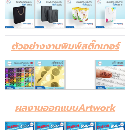
ตัวอย่างงานพิมพ์
สติ๊กเกอร์
ผลงานออกแบบArtwork