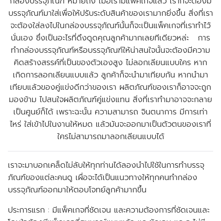
กล่องบรรจุภัณฑ์ หมายถึง เมื่อเรามีแพ็คเกจแล้ว เราก็จะต้องมี
บรรจุภัณฑ์มาใส่เพื่อให้ปรับระดับสินค้าของเรามากยิ่งขึ้น สิ่งที่เรา
จะต้องใส่ลงไปในกล่องบรรจุภัณฑ์นั้นก็จะเป็นแพ็คเกจที่เราทำไว้
นั่นเอง ซึ่งเป็นอะไรที่ดึงดูดคุณลูกค้ามากเลยทีเดียวหล่ะ การ
ทำกล่องบรรจุภัณฑ์หรือบรรจุภัณฑ์ให้น่าสนใจนั้นจะต้องมีความ
คิดสร้างสรรค์ที่เป็นของตัวเองสูง ไม่ลอกเลียนแบบใคร หาก
เกิดการลอกเลียนแบบแล้ว ลูกค้าก็จะนำมาเทียบกัน หากนำมา
เทียบแล้วของคู่แข่งดีกว่าของเรา ผลิตภัณฑ์ของเราก็อาจจะถูก
มองข้าม ไปสนใจผลิตภัณฑ์คู่แข่งแทน สิ่งที่เราทำมาอาจจะกลาย
เป็นศูนย์ก็ได้ เพราะฉะนั้น ความสามารถ จินตนาการ มีการเท่า
ไหร่ ใส่เข้าไปในงานให้หมด แล้วมันจะออกมาเป็นตัวตนของเราที่
ใครไม่สามารถมาลอกเลียนแบบได้
เราจะมาบอกเคล็ดไม่ลับให้ทุกท่านได้ลองนำไปใช้ในการทำบรรจุ
ภัณฑ์ของแต่ละคนดู เผื่อจะได้เป็นแนวทางให้ทุกคนทำกล่อง
บรรจุภัณฑ์ออกมาให้ตอบโจทย์ลูกค้ามากขึ้น
ประการแรก :
มีแพ็คเกจที่ชัดเจน และความต้องการที่ชัดเจนและ