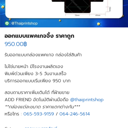
ออกแบบแพคเกจจิ้ง ราคาถูก
950.00
฿
รับออกแบบกล่องแพคเกจ กล่องใส่สินค้า
ไม่ใช่นายหน้า มีโรงงานผลิตเอง
พิมพ์ด่วนเพียง 3-5 วันงานเสร็จ
บริการออกแบบเริ่มเพียง 950 บาท
สอบถามราคาเพิ่มเติมได้ ที่ฝ่ายขาย
ADD FRIEND อัตโนมัติผ่านมือถือ
@thaiprintshop
**กล่องแต่ละขนาด ราคาแตกต่างกัน***
หรือโทร :
065-593-9159
/
064-246-5614