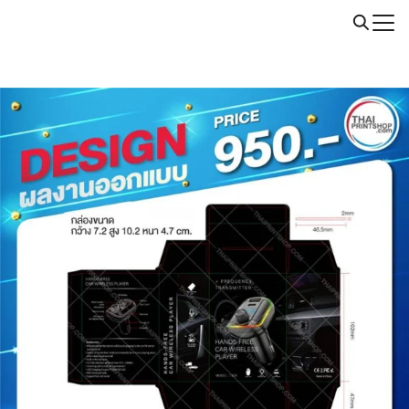
Skip
Call: 064-246-5614 | Line: @thaiprintshop
to
Search
content
for: