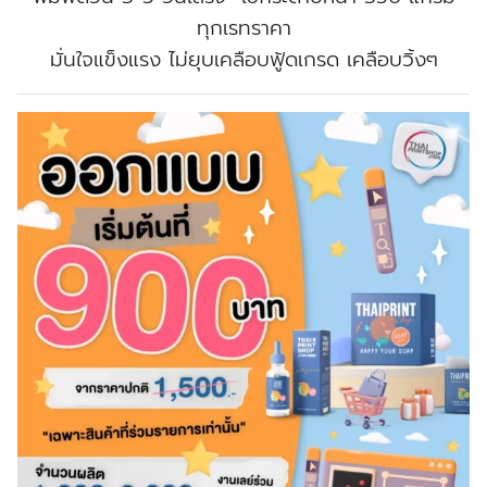
ทุกเรทราคา
มั่นใจแข็งแรง ไม่ยุบเคลือบฟู้ดเกรด เคลือบวิ้งๆ