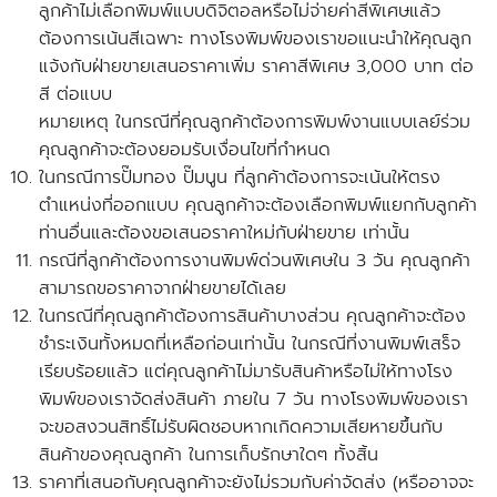
ลูกค้าไม่เลือกพิมพ์แบบดิจิตอลหรือไม่จ่ายค่าสีพิเศษแล้ว
ต้องการเน้นสีเฉพาะ ทางโรงพิมพ์ของเราขอแนะนำให้คุณลูก
แจ้งกับฝ่ายขายเสนอราคาเพิ่ม ราคาสีพิเศษ 3,000 บาท ต่อ
สี ต่อแบบ
หมายเหตุ ในกรณีที่คุณลูกค้าต้องการพิมพ์งานแบบเลย์ร่วม
คุณลูกค้าจะต้องยอมรับเงื่อนไขที่กำหนด
ในกรณีการปั๊มทอง ปั๊มนูน ที่ลูกค้าต้องการจะเน้นให้ตรง
ตำแหน่งที่ออกแบบ คุณลูกค้าจะต้องเลือกพิมพ์แยกกับลูกค้า
ท่านอื่นและ
ต้องขอเสนอราคาใหม่กับฝ่ายขาย
เท่านั้น
กรณีที่ลูกค้าต้องการงานพิมพ์ด่วนพิเศษใน 3 วัน คุณลูกค้า
สามารถขอราคาจากฝ่ายขายได้เลย
ในกรณีที่คุณลูกค้าต้องการสินค้าบางส่วน คุณลูกค้าจะต้อง
ชำระเงินทั้งหมดที่เหลือก่อนเท่านั้น ในกรณีที่งานพิมพ์เสร็จ
เรียบร้อยแล้ว แต่คุณลูกค้าไม่มารับสินค้าหรือไม่ให้ทางโรง
พิมพ์ของเราจัดส่งสินค้า ภายใน 7 วัน
ทางโรงพิมพ์ของเรา
จะขอสงวนสิทธิ์ไม่รับผิดชอบหากเกิดความเสียหายขึ้นกับ
สินค้าของคุณลูกค้า ในการเก็บรักษาใดๆ ทั้งสิ้น
ราคาที่เสนอกับคุณลูกค้าจะยังไม่รวมกับค่าจัดส่ง
(หรืออาจจะ