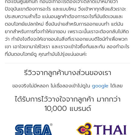
ก็จะเป็นศูนย์ทันที ก่อนจะทำอะไรต้องเจาะตลาดเป้าหมายว่า
ปัจจุบันเขาต้องการอะไร และแบบไหน วิ่งเข้าหาทุกสิ่งแล้วเราจะ
ประสบความสำเร็จ แน่นอนลูกค้าต้องการอะไรที่มันชัดเจนและ
ตอบโจทย์แปลกใหม่ ซึ่งมันง่ายสำหรับการออกแบบทำ แต่มัน
ยากสำหรับการที่จะทำให้เขาชอบ เพราะฉะนั้นเราจะต้องกลับไปคิด
ว่า ทำยังไงถึงจะให้เขาชอบในสิ่งที่เราออกแบบดีไซน์ทำเพื่อพวก
เขา เอาใจเขามาใส่ใจเรา และเราจะเข้าใจซึ่งกันและกัน ลองทำอะไร
ที่มันตอบโจทย์ดู คุณทำมันไปรุ่งแน่นอนค่ะ
รีวิวจากลูกค้าบางส่วนของเรา
ของจริงไม่มีหลอก ไม่เชื่อลองเข้าไปดูใน
google
ได้เลย
ได้รับการไว้วางใจจากลูกค้า มากกว่า
10,000 แบรนด์