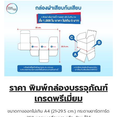
ราคา พิมพ์กล่องบรรจุภัณฑ์
เกรดพรีเมี่ยม
ขนาดกางออกไม่เกิน A4 (21×29.5 cm.) กระดาษอาร์ตการ์ด