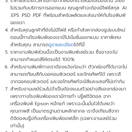
ราคาและระยะเวลาในการทำกล่องที่เราเสนอไปเบื้องต้น จะยัง
ไม่รวมกับบริการการออกแบบ คุณลูกค้าจะต้องมีไฟล์สกุล .AI
.EPS .PSD .PDF ที่พร้อมสำหรับผลิตและส่งมาให้กับโรงพิมพ์
ของเรา
สำหรับคุณลูกค้าที่ยังไม่มีไฟล์ หรือกำลังหากล่องรูปแบบใหม่
ตอนนี้ทางโรงพิมพ์ของเรามี
โปรโมชั่นออกแบบ
ราคาพิเศษ
สำหรับคุณ สามารถ
ดูรายละเอียด
ได้ที่นี้
ราคางานพิมพ์ส่วนนี้จะเป็นงานพิมพ์เลย์รวม ซึ่งอาจจะไม่
สามารถกำหนดสีให้ตรงได้ 100%
สำหรับงานพิมพ์ทางเราต้องแจ้งก่อนว่า ตัวกล่องที่ได้มาจะไม่
สามารถเทียบสีกับจอคอมพิวเตอร์ และโทรศัพท์ได้ เพราะสี
จากจอคอมพิวเตอร์ และจอโทรศัพท์จะมีสีและแสงที่ไม่เท่ากัน
สำหรับงานเลย์ร่วมไม่จำเป็นต้องแนบตัวอย่างสีของกล่องมา
เพราะทางโรงพิมพ์ของเรามีการทำ บรู๊ฟดิจิตอล จาก
เครื่องพิมพ์ Epson หมึกแท้ เพราะฉะนั้นมั่นใจได้เลยว่า
คุณภาพสี เป็นมาตรฐานตามหลักสากล เราจึงเทียบสีจาก
ดิจิตอลบรู๊ปกับเครื่องพิมพ์ออฟเซ็ท
(เฉพาะงานเลย์ร่วม
เท่านั้น)