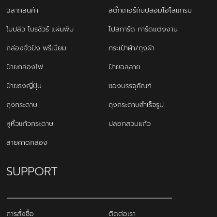
ฉลากสินค้า
สติ๊กเกอร์กันปลอมโฮโลแกรม
ใบปลิว โบรชัวร์ แผ่นพับ
โปสการ์ด การ์ดแต่งงาน
กล่องจั่วปัง พรีเมี่ยม
กระเป๋าผ้า/ถุงผ้า
ป้ายกล่องไฟ
ป้ายฉลุลาย
ป้ายธงญี่ปุ่น
ซองบรรจุภัณฑ์
ถุงกระดาษ
ถุงกระดาษสำเร็จรูป
หูหิ้วแก้วกระดาษ
ปลอกสวมแก้ว
สายคาดกล่อง
SUPPORT
การสั่งซื้อ
ติดต่อเรา