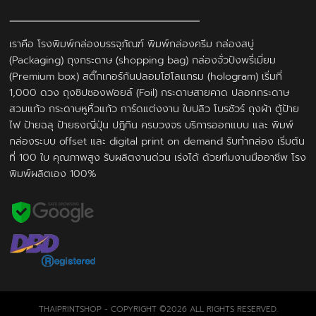
เราคือ โรงพิมพ์กล่องบรรจุภัณฑ์ พิมพ์กล่องครีม กล่องสบู่
(Packaging) ถุงกระดาษ (shopping bag) กล่องจั่วปังพรี่เมี่ยม
(Premium box) สติ๊กเกอร์กันปลอมโฮโลแกรม (hologram) เริ่มที่
1,000 ดวง ถุงซิปซองฟอยล์ (Foil) กระดาษสายคาด ปลอกกระดาษ
สวมแก้ว กระดาษหูหิ้วแก้ว การ์ดแต่งงาน ใบปลิว โบรชัวร์ ถุงผ้า ตู้ป้าย
ไฟ ป้ายฉลุ ป้ายธงญี่ปุ่น ปฎิทิน ครบวงจร บริการออกแบบ และ พิมพ์
กล่องระบบ offset และ digital print on demand รับทำกล่อง เริ่มต้น
ที่ 100 ใบ คุณภาพสูง รับผลิตงานด่วน เร่งได้ ด้วยทีมงานมืออาชีพ โรง
พิมพ์ผลิตเอง 100%
THAIPRINTSHOP - COPYRIGHT ©2026 ALL RIGHTS RESERVED.