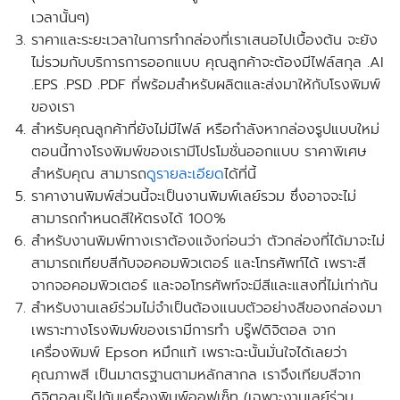
เวลานั้นๆ)
ราคาและระยะเวลาในการทำกล่องที่เราเสนอไปเบื้องต้น จะยัง
ไม่รวมกับบริการการออกแบบ คุณลูกค้าจะต้องมีไฟล์สกุล .AI
.EPS .PSD .PDF ที่พร้อมสำหรับผลิตและส่งมาให้กับโรงพิมพ์
ของเรา
สำหรับคุณลูกค้าที่ยังไม่มีไฟล์ หรือกำลังหากล่องรูปแบบใหม่
ตอนนี้ทางโรงพิมพ์ของเรามี
โปรโมชั่นออกแบบ
ราคาพิเศษ
สำหรับคุณ สามารถ
ดูรายละเอียด
ได้ที่นี้
ราคางานพิมพ์ส่วนนี้จะเป็นงานพิมพ์เลย์รวม ซึ่งอาจจะไม่
สามารถกำหนดสีให้ตรงได้ 100%
สำหรับงานพิมพ์ทางเราต้องแจ้งก่อนว่า ตัวกล่องที่ได้มาจะไม่
สามารถเทียบสีกับจอคอมพิวเตอร์ และโทรศัพท์ได้ เพราะสี
จากจอคอมพิวเตอร์ และจอโทรศัพท์จะมีสีและแสงที่ไม่เท่ากัน
สำหรับงานเลย์ร่วมไม่จำเป็นต้องแนบตัวอย่างสีของกล่องมา
เพราะทางโรงพิมพ์ของเรามีการทำ บรู๊ฟดิจิตอล จาก
เครื่องพิมพ์ Epson หมึกแท้ เพราะฉะนั้นมั่นใจได้เลยว่า
คุณภาพสี เป็นมาตรฐานตามหลักสากล เราจึงเทียบสีจาก
ดิจิตอลบรู๊ปกับเครื่องพิมพ์ออฟเซ็ท
(เฉพาะงานเลย์ร่วม