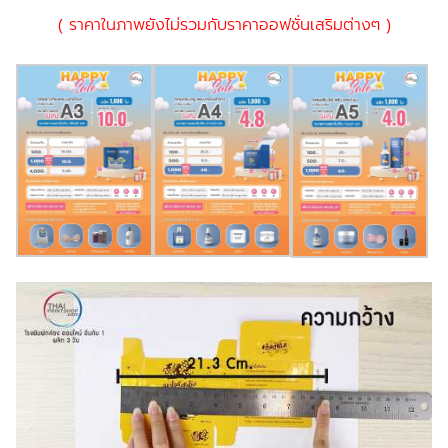
( ราคาในภาพยังไม่รวมกับราคาออฟชั่นเสริมต่างๆ )