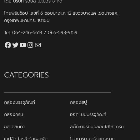
โดย บริษัท รอยัล เปเปอร์ จำกัด
ไทยพริ้นช็อป เลขที่ 6 ซอยบางแค 12 แขวงบางแค เขตบางแค,
กรุงเทพมหานคร, 10160
Tel.
064-246-5614
/
065-593-9159
Facebook
Twitter
YouTube
Instagram
thaiprintshop.aw@gmail.com
CATEGORIES
กล่องบรรจุภัณฑ์
กล่องสบู่
กล่องครีม
ออกแบบบรรจุภัณฑ์
ฉลากสินค้า
สติ๊กเกอร์กันปลอมโฮโลแกรม
ใบปลิว โบรชัวร์ แผ่นพับ
โปสการ์ด การ์ดแต่งงาน