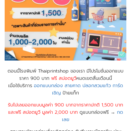
ตอนนี้
โรงพิมพ์ Thaiprintshop
ของเรา มีโปรโมชั่นออกแบบ
ราคา 900 บาท
ฟร
ี สปอตยูวี
หมดเขตสิ้นเดือนนี้
เมื่อใช้บริการ
ออกแบบกล่อง
สายคาด
ปลอกสวมแก้ว
การ์ด
เชิญ
ป้าย​แท็ก
รับไปเลยออกแบบมูลค่า 900 บาทจากราคาปกติ 1,500 บาท
และฟรี สปอตยูวี มูลค่า 2,000 บาท
ดูแบบกล่องฟรี →
กด
เลย