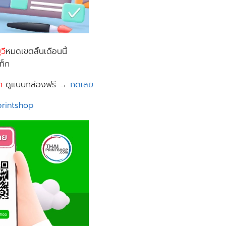
วี
หมดเขตสิ้นเดือนนี้
ท็ก
ท
ดูแบบกล่องฟรี →
กดเลย
rintshop