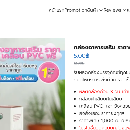
หน้าแรก
Promotion
สินค้า
Reviews
แ
arch
:
กล่องอาหารเสริม ราคา
Original
Current
5.00
฿
price
price
12.00
฿
รับผลิตกล่องบรรจุภัณฑ์ทุกช
was:
is:
ยินดีให้บริการ สั่งด่วน รวดเร
12.00฿.
5.00฿.
ผลิตกล่องด่วน 3 วัน เท่าน
กล่องฝาเสียบก้นเสียบ
เคลือบ PVC เงา วิ้งๆสว
ยิ่งสั่งเยอะ ราคายิ่งถูก!!
ราคาพิเศษ 1,000 ใบ ใบล
โปรโมชั่นออกแบบกล่องแพ