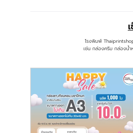
เ
โรงพิมพ์ Thaiprintshop
เช่น กล่องครีม กล่องน้ำ