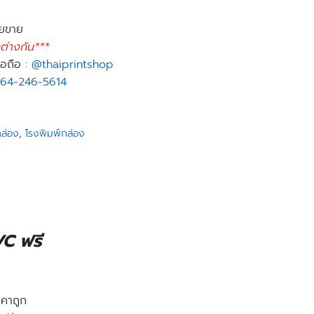
ายขาย
่างกัน***
อถือ :
@thaiprintshop
64-246-5614
กล่อง
,
โรงพิมพ์กล่อง
VC ฟรี
าคาถูก