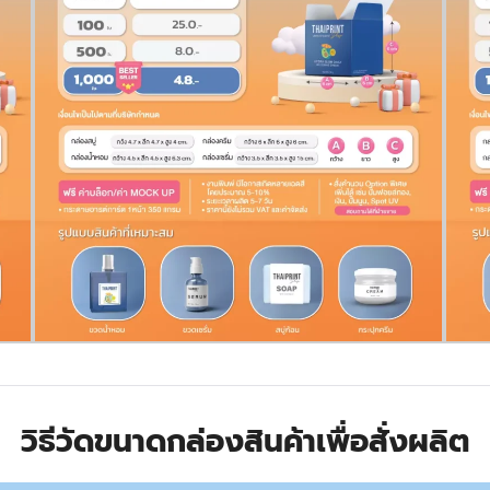
วิธีวัดขนาดกล่องสินค้าเพื่อสั่งผลิต