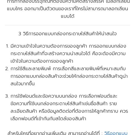
การทำกล่องบรรจุภัณฑ์ต้องมีความคิดสร้างสรรค์ ไม่ลอกเลียน
แบบใคร ออกมาเป็นตัวตนของเราที่ใครไม่สามารถมาลอกเลียน
แบบได้
3 วิธีการออกแบบกล่องกระดาษใส่สินค้าให้น่าสนใจ
มีความเข้าใจในความต้องการของลูกค้า
การออกแบบกล่อง
กระดาษใส่สินค้าที่จะสร้างความน่าสนใจได้ คือจะต้องมีความ
เข้าใจในความต้องการของลูกค้า
การใช้สีและลายพิมพ์
การเลือกสีและลายพิมพ์ที่เหมาะสมกับ
การออกแบบกล่องสินค้าจะช่วยให้กล่องกระดาษใส่สินค้าดูน่า
สนใจมากขึ้น
การใช้ฟอนต์และข้อความบนกล่อง
การเลือกฟอนต์และ
ข้อความที่ใช้บนกล่องกระดาษใส่สินค้าเช่นชื่อสินค้า ราย
ละเอียดสินค้า หรือข้อมูลติดต่อที่ต้องการให้ลูกค้าทราบ ควร
เลือกฟอนต์ที่เข้ากันกับสไตล์ของสินค้า
สำหรับใครที่อยากอ่านเพิ่มเติม สามารถอ่านได้ที่ :
วิธีออกแบบ