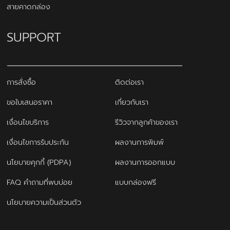
สายคาดกล่อง
SUPPORT
การสั่งซื้อ
ติดต่อเรา
ขอใบเสนอราคา
เกี่ยวกับเรา
เงื่อนไขบริการ
รีวิวจากลูกค้าของเรา
เงื่อนไขการรับประกัน
ผลงานการพิมพ์
นโยบายคุกกี้ (PDPA)
ผลงานการออกแบบ
FAQ คำถามที่พบบ่อย
แบบกล่องฟรี
นโยบายความเป็นส่วนตัว