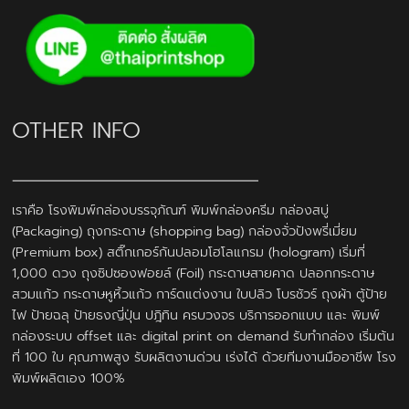
OTHER INFO
เราคือ โรงพิมพ์กล่องบรรจุภัณฑ์ พิมพ์กล่องครีม กล่องสบู่
(Packaging) ถุงกระดาษ (shopping bag) กล่องจั่วปังพรี่เมี่ยม
(Premium box) สติ๊กเกอร์กันปลอมโฮโลแกรม (hologram) เริ่มที่
1,000 ดวง ถุงซิปซองฟอยล์ (Foil) กระดาษสายคาด ปลอกกระดาษ
สวมแก้ว กระดาษหูหิ้วแก้ว การ์ดแต่งงาน ใบปลิว โบรชัวร์ ถุงผ้า ตู้ป้าย
ไฟ ป้ายฉลุ ป้ายธงญี่ปุ่น ปฎิทิน ครบวงจร บริการออกแบบ และ พิมพ์
กล่องระบบ offset และ digital print on demand รับทำกล่อง เริ่มต้น
ที่ 100 ใบ คุณภาพสูง รับผลิตงานด่วน เร่งได้ ด้วยทีมงานมืออาชีพ โรง
พิมพ์ผลิตเอง 100%