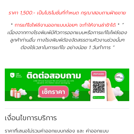
ราคา 1,500.- เป็นโปรโมชั่นที่กำหนด กรุณาสอบถามฝ่ายขาย
*
การแก้ไขไฟล์งานออกแบบบ่อยๆ จะทำให้งานล่าช้าได้
*
”
เนื่องจากทางโรงพิมพ์มีคิวการออกแบบหรือการแก้ไขไฟล์ของ
ลูกค้าท่านอื่น ทางโรงพิมพ์ต้องจัดสรรตามคิวงานช่วงนั้นๆ
ต้องใช้เวลาในการแก้ไข อย่างน้อย 1 วันทำการ “
เงื่อนไขการบริการ
ราคาที่เสนอไม่รวมค่าออกแบบกล่อง และ ค่าออกแบบ