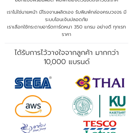
ออกแบบพร้อมผลิต พิมพ์กล่องด่วนจัดส่งทั่วประเทศ
เราไม่ใช่นายหน้า มีโรงงานผลิตเอง รับพิมพ์กล่องครบวงจร มี
ระบบโอนเงินปลอดภัย
เราเลือกใช้กระดาษอาร์ตการ์ดหนา 350 แกรม อย่างดี ทุกเรท
ราคา
ได้รับการไว้วางใจจากลูกค้า มากกว่า
10,000 แบรนด์