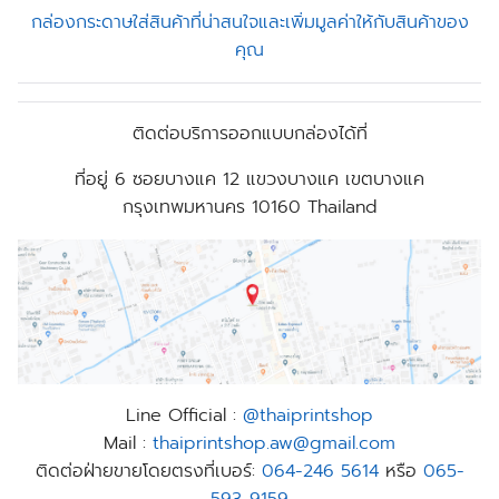
กล่องกระดาษใส่สินค้าที่น่าสนใจและเพิ่มมูลค่าให้กับสินค้าของ
คุณ
ติดต่อบริการออกแบบกล่องได้ที่
ที่อยู่
6 ซอยบางแค 12 แขวงบางแค เขตบางแค
กรุงเทพมหานคร 10160 Thailand
Line Official :
@thaiprintshop
Mail :
thaiprintshop.aw@gmail.com
ติดต่อฝ่ายขายโดยตรงที่เบอร์:
064-246 5614
หรือ
065-
593-9159