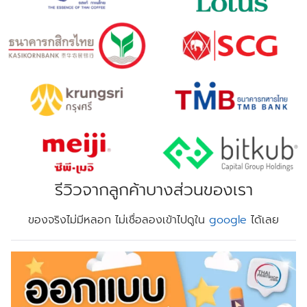
รีวิวจากลูกค้าบางส่วนของเรา
ของจริงไม่มีหลอก ไม่เชื่อลองเข้าไปดูใน
google
ได้เลย