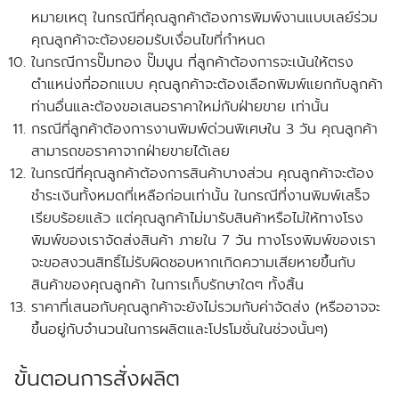
หมายเหตุ ในกรณีที่คุณลูกค้าต้องการพิมพ์งานแบบเลย์ร่วม
คุณลูกค้าจะต้องยอมรับเงื่อนไขที่กำหนด
ในกรณีการปั๊มทอง ปั๊มนูน ที่ลูกค้าต้องการจะเน้นให้ตรง
ตำแหน่งที่ออกแบบ คุณลูกค้าจะต้องเลือกพิมพ์แยกกับลูกค้า
ท่านอื่นและ
ต้องขอเสนอราคาใหม่กับฝ่ายขาย
เท่านั้น
กรณีที่ลูกค้าต้องการงานพิมพ์ด่วนพิเศษใน 3 วัน คุณลูกค้า
สามารถขอราคาจากฝ่ายขายได้เลย
ในกรณีที่คุณลูกค้าต้องการสินค้าบางส่วน คุณลูกค้าจะต้อง
ชำระเงินทั้งหมดที่เหลือก่อนเท่านั้น ในกรณีที่งานพิมพ์เสร็จ
เรียบร้อยแล้ว แต่คุณลูกค้าไม่มารับสินค้าหรือไม่ให้ทางโรง
พิมพ์ของเราจัดส่งสินค้า ภายใน 7 วัน
ทางโรงพิมพ์ของเรา
จะขอสงวนสิทธิ์ไม่รับผิดชอบหากเกิดความเสียหายขึ้นกับ
สินค้าของคุณลูกค้า ในการเก็บรักษาใดๆ ทั้งสิ้น
ราคาที่เสนอกับคุณลูกค้าจะยังไม่รวมกับค่าจัดส่ง
(หรืออาจจะ
ขึ้นอยู่กับจำนวนในการผลิตและโปรโมชั่นในช่วงนั้นๆ)
ขั้นตอนการสั่งผลิต