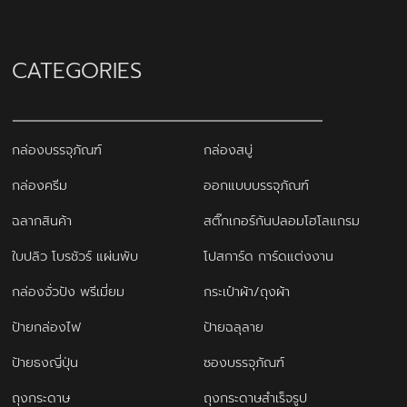
CATEGORIES
กล่องบรรจุภัณฑ์
กล่องสบู่
กล่องครีม
ออกแบบบรรจุภัณฑ์
ฉลากสินค้า
สติ๊กเกอร์กันปลอมโฮโลแกรม
ใบปลิว โบรชัวร์ แผ่นพับ
โปสการ์ด การ์ดแต่งงาน
กล่องจั่วปัง พรีเมี่ยม
กระเป๋าผ้า/ถุงผ้า
ป้ายกล่องไฟ
ป้ายฉลุลาย
ป้ายธงญี่ปุ่น
ซองบรรจุภัณฑ์
ถุงกระดาษ
ถุงกระดาษสำเร็จรูป