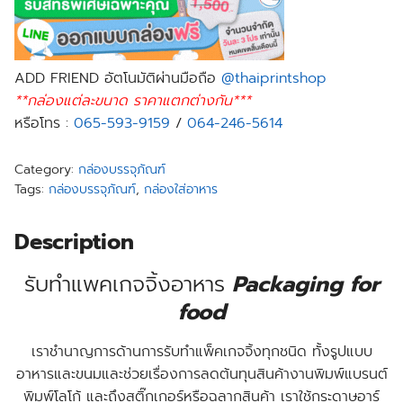
ADD FRIEND อัตโนมัติผ่านมือถือ
@thaiprintshop
**กล่องแต่ละขนาด ราคาแตกต่างกัน***
หรือโทร :
065-593-9159
/
064-246-5614
Category:
กล่องบรรจุภัณฑ์
Tags:
กล่องบรรจุภัณฑ์
,
กล่องใส่อาหาร
Description
รับทำแพคเกจจิ้งอาหาร
Packaging for
food
เราชำนาญการด้านการรับทำแพ็คเกจจิ้งทุกชนิด ทั้งรูปแบบ
อาหารและขนมและช่วยเรื่องการลดต้นทุนสินค้างานพิมพ์แบรนต์
พิมพ์โลโก้ และถึงสติ๊กเกอร์หรือฉลากสินค้า เรา
ใช้กระดาษอาร์