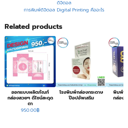
ดิจิตอล
การพิมพ์ดิจิตอล Digital Printing คืออะไร
Related products
ออกแบบผลิตภัณฑ์
โรงพิมพ์กล่องกระดาษ
พิมพ์ส
กล่องสวยๆ ดีไซน์สะดุด
ป๊อปอัพเสริม
กล่อง ก
ตา
950.00
฿