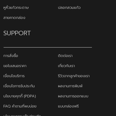
หูหิ้วแก้วกระดาษ
ปลอกสวมแก้ว
สายคาดกล่อง
SUPPORT
การสั่งซื้อ
ติดต่อเรา
ขอใบเสนอราคา
เกี่ยวกับเรา
เงื่อนไขบริการ
รีวิวจากลูกค้าของเรา
เงื่อนไขการรับประกัน
ผลงานการพิมพ์
นโยบายคุกกี้ (PDPA)
ผลงานการออกแบบ
FAQ คำถามที่พบบ่อย
แบบกล่องฟรี