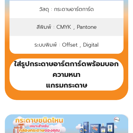
วัสดุ : กระดาษอาร์ตการ์ด
สีพิมพ์ : CMYK , Pantone
ระบบพิมพ์ : Offset , Digital
ใส่รูปกระดาษอาร์ตการ์ดพร้อมบอก
ความหนา
แกรมกระดาษ