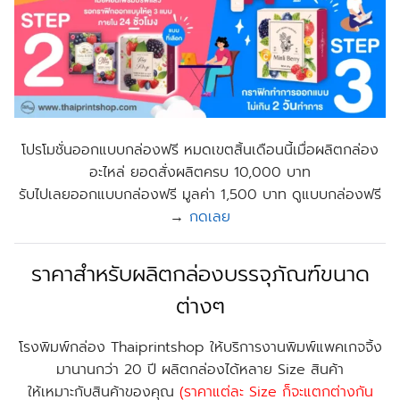
โปรโมชั่นออกแบบกล่องฟรี หมดเขตสิ้นเดือนนี้เมื่อผลิตกล่อง
อะไหล่ ยอดสั่งผลิตครบ 10,000 บาท
รับไปเลยออกแบบกล่องฟรี มูลค่า 1,500 บาท ดูแบบกล่องฟรี
→
กดเลย
ราคาสำหรับผลิตกล่องบรรจุภัณฑ์ขนาด
ต่างๆ
โรงพิมพ์กล่อง Thaiprintshop ให้บริการงานพิมพ์แพคเกจจิ้ง
มานานกว่า 20 ปี ผลิตกล่องได้หลาย Size สินค้า
ให้เหมาะกับสินค้าของคุณ
(ราคาแต่ละ Size ก็จะแตกต่างกัน