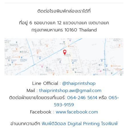
ติดต่อโรงพิมพ์กล่องเราได้ที่
ที่อยู่
6 ซอยบางแค 12 แขวงบางแค เขตบางแค
กรุงเทพมหานคร 10160 Thailand
Line Official :
@thaiprintshop
Mail :
thaiprintshop.aw@gmail.com
ติดต่อฝ่ายขายโดยตรงที่เบอร์:
064-246 5614
หรือ
065-
593-9159
Facebook :
www.facebook.com
อ่านบทความดีๆ
พิมพ์ดิจิตอล Digital Printing โรงพิมพ์