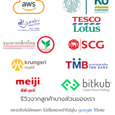
รีวิวจากลูกค้าบางส่วนของเรา
ของจริงไม่มีหลอก ไม่เชื่อลองเข้าไปดูใน
google
ได้เลย