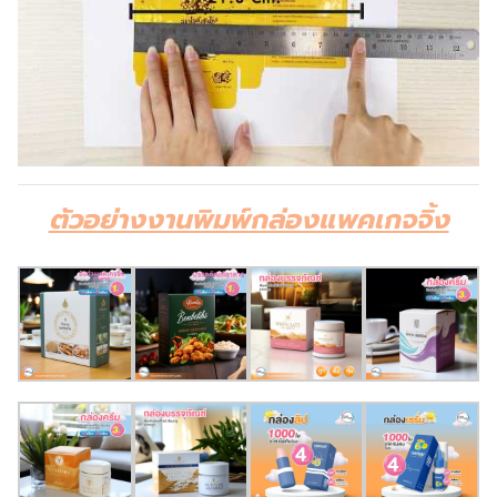
ตัวอย่างงานพิมพ์กล่องแพคเกจจิ้ง