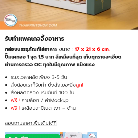
รับทำแพคเกจจิ้งอาหาร
กล่องบรรจุภัณฑ์ใส่อาหา
ร
ขนาด :
17 x 21 x 6 cm.
ปั๊มเคทอง 1 จุด 1.5 บาท สีเหมือนที่สุด เก็บทุกรายละเอียด
ผ่านการตรวจ QC ทุกใบมีคุณภาพ แข็งแรง
ระยะเวลาผลิตเพียง 3-5 วัน
สั่งน้อยเราก็รับทำ ยิ่งสั่งเยอะยิ่ง
ถูก!
สั่งผลิตกล่อง เริ่มต้นที่ 100 ใบ
ฟรี !
ค่าบล็อก / ค่าMockup
ฟรี !
เคลือบลามิเนต เงา – ด้าน
สอบถามราคาเพิ่มเติมได้ที่