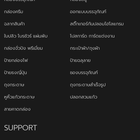
กล่องครีม
ออกแบบบรรจุภัณฑ์
ฉลากสินค้า
สติ๊กเกอร์กันปลอมโฮโลแกรม
ใบปลิว โบรชัวร์ แผ่นพับ
โปสการ์ด การ์ดแต่งงาน
กล่องจั่วปัง พรีเมี่ยม
กระเป๋าผ้า/ถุงผ้า
ป้ายกล่องไฟ
ป้ายฉลุลาย
ป้ายธงญี่ปุ่น
ซองบรรจุภัณฑ์
ถุงกระดาษ
ถุงกระดาษสำเร็จรูป
หูหิ้วแก้วกระดาษ
ปลอกสวมแก้ว
สายคาดกล่อง
SUPPORT