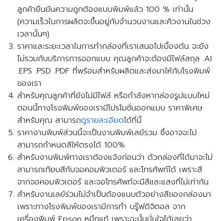
ลูกค้ายืนยันความถูกต้องแบบพิมพ์แล้ว 100 % เท่านั้น
(ความเร็วในการผลิตจะขึ้นอยู่กับจำนวนงานและคิวงานในช่วง
เวลานั้นๆ)
ราคาและระยะเวลาในการทำกล่องที่เราเสนอไปเบื้องต้น จะยัง
ไม่รวมกับบริการการออกแบบ คุณลูกค้าจะต้องมีไฟล์สกุล .AI
.EPS .PSD .PDF ที่พร้อมสำหรับผลิตและส่งมาให้กับโรงพิมพ์
ของเรา
สำหรับคุณลูกค้าที่ยังไม่มีไฟล์ หรือกำลังหากล่องรูปแบบใหม่
ตอนนี้ทางโรงพิมพ์ของเรามี
โปรโมชั่นออกแบบ
ราคาพิเศษ
สำหรับคุณ สามารถ
ดูรายละเอียด
ได้ที่นี้
ราคางานพิมพ์ส่วนนี้จะเป็นงานพิมพ์เลย์รวม ซึ่งอาจจะไม่
สามารถกำหนดสีให้ตรงได้ 100%
สำหรับงานพิมพ์ทางเราต้องแจ้งก่อนว่า ตัวกล่องที่ได้มาจะไม่
สามารถเทียบสีกับจอคอมพิวเตอร์ และโทรศัพท์ได้ เพราะสี
จากจอคอมพิวเตอร์ และจอโทรศัพท์จะมีสีและแสงที่ไม่เท่ากัน
สำหรับงานเลย์ร่วมไม่จำเป็นต้องแนบตัวอย่างสีของกล่องมา
เพราะทางโรงพิมพ์ของเรามีการทำ บรู๊ฟดิจิตอล จาก
เครื่องพิมพ์ Epson หมึกแท้ เพราะฉะนั้นมั่นใจได้เลยว่า