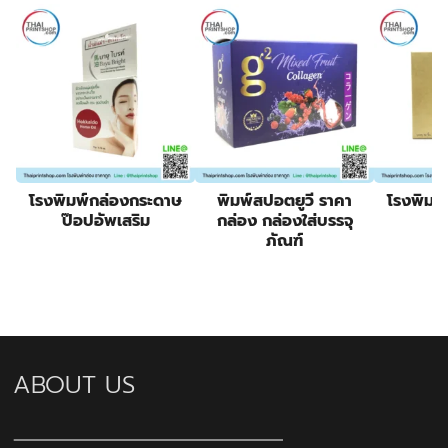
โรงพิมพ์กล่องกระดาษ
พิมพ์สปอตยูวี ราคา
โรงพิมพ
ป๊อปอัพเสริม
กล่อง กล่องใส่บรรจุ
ภัณฑ์
1
ABOUT US