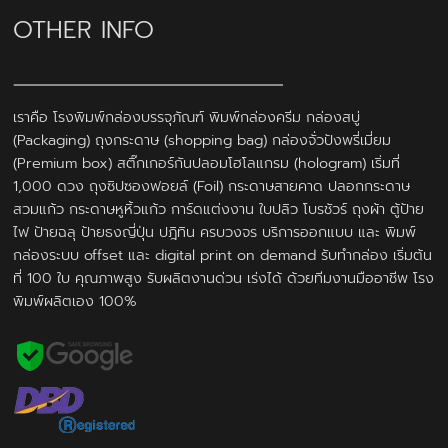
OTHER INFO
เราคือ โรงพิมพ์กล่องบรรจุภัณฑ์ พิมพ์กล่องครีม กล่องสบู่
(Packaging) ถุงกระดาษ (shopping bag) กล่องจั่วปังพรี่เมี่ยม
(Premium box) สติ๊กเกอร์กันปลอมโฮโลแกรม (hologram) เริ่มที่
1,000 ดวง ถุงซิปซองฟอยล์ (Foil) กระดาษสายคาด ปลอกกระดาษ
สวมแก้ว กระดาษหูหิ้วแก้ว การ์ดแต่งงาน ใบปลิว โบรชัวร์ ถุงผ้า ตู้ป้าย
ไฟ ป้ายฉลุ ป้ายธงญี่ปุ่น ปฎิทิน ครบวงจร บริการออกแบบ และ พิมพ์
กล่องระบบ offset และ digital print on demand รับทำกล่อง เริ่มต้น
ที่ 100 ใบ คุณภาพสูง รับผลิตงานด่วน เร่งได้ ด้วยทีมงานมืออาชีพ โรง
พิมพ์ผลิตเอง 100%