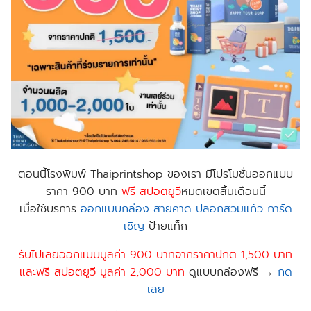
ตอนนี้
โรงพิมพ์ Thaiprintshop
ของเรา มีโปรโมชั่นออกแบบ
ราคา 900 บาท
ฟร
ี สปอตยูวี
หมดเขตสิ้นเดือนนี้
เมื่อใช้บริการ
ออกแบบกล่อง
สายคาด
ปลอกสวมแก้ว
การ์ด
เชิญ
ป้าย​แท็ก
รับไปเลยออกแบบมูลค่า 900 บาทจากราคาปกติ 1,500 บาท
และฟรี สปอตยูวี มูลค่า 2,000 บาท
ดูแบบกล่องฟรี →
กด
เลย