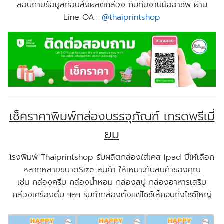
สอบถามข้อมูลก่อนสั่งผลิตกล่อง กับทีมงานมืออาชีพ ผ่าน
Line OA :
@thaiprintshop
เช็คราคาพิมพ์กล่องบรรจุภัณฑ์ เกรดพรีเมี่
ยม
โรงพิมพ์ Thaiprintshop รับผลิตกล่องใส่เคส Ipad มีให้เลือก
หลากหลายขนาดSize สินค้า ให้เหมาะกับสินค้าของคุณ
เช่น กล่องครีม กล่องน้ำหอม กล่องสบู่ กล่องอาหารเสริม
กล่องเครื่องดื่ม ฯลฯ รับทำกล่องตั้งแต่ไซซ์เล็กจนถึงไซซ์ใหญ่