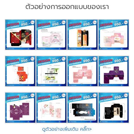
ตัวอย่างการออกแบบของเรา
ดูตัวอย่างเพิ่มเติม คลิ๊ก>