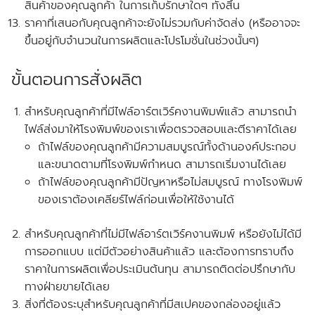
สินค้าของคุณลูกค้า ในการเก็บรักษาใดๆ ทั้งสิ้น
ราคาที่เสนอกับคุณลูกค้าจะยังไม่รวมกับค่าจัดส่ง
(หรืออาจจะ
ขึ้นอยู่กับจำนวนในการผลิตและโปรโมชั่นในช่วงนั้นๆ)
ขั้นตอนการสั่งผลิต
สำหรับคุณลูกค้าที่
มีไฟล์อาร์ตเวิร์คงานพิมพ์แล้ว
สามารถนำ
ไฟล์ส่งมาให้โรงพิมพ์ของเราเพื่อตรวจสอบและตีราคาได้เลย
ถ้าไฟล์ของคุณลูกค้ามีความสมบูรณ์ทั้งด้านองค์ประกอบ
และขนาดตามที่โรงพิมพ์กำหนด สามารถเริ่มงานได้เลย
ถ้าไฟล์ของคุณลูกค้ามีปัญหาหรือไม่สมบูรณ์ ทางโรงพิมพ์
ของเราต้องเคลียร์ไฟล์ก่อนเพื่อให้ใช้งานได้
สำหรับคุณลูกค้าที่ไม่มีไฟล์อาร์ตเวิร์คงานพิมพ์ หรือยังไม่ได้มี
การออกแบบ แต่มีตัวอย่างสินค้าแล้ว และต้องการทราบถึง
ราคาในการผลิตเพื่อประเมินต้นทุน สามารถติดต่อปรึกษากับ
ทางฝ่ายขายได้เลย
สิ่งที่ต้องระบุสำหรับคุณลูกค้าที่มีสเปคของกล่องอยู่แล้ว