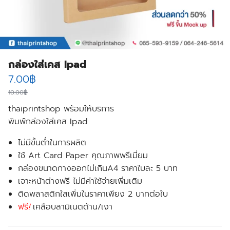
กล่องใส่เคส Ipad
Original
Current
7.00
฿
price
price
10.00
฿
thaiprintshop พร้อมให้บริการ
was:
is:
พิมพ์กล่องใส่เคส Ipad
10.00฿.
7.00฿.
ไม่มีขั้นต่ำในการผลิต
ใช้ Art Card Paper คุณภาพพรีเมี่ยม
กล่องขนาดกางออกไม่เกินA4 ราคาใบละ 5 บาท
เจาะหน้าต่างฟรี ไม่มีค่าใช้จ่ายเพิ่มเติม
ติดพลาสติกใสเพิ่มในราคาเพียง 2 บาทต่อใบ
ฟรี
!
เคลือบลามิเนตด้าน/เงา