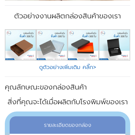
ตัวอย่างงานผลิตกล่องสินค้าของเรา
ดูตัวอย่างเพิ่มเติม คลิ๊ก>
คุณลักษณะของกล่องสินค้า
สิ่งที่คุณจะได้เมื่อผลิตกับโรงพิมพ์ของเรา
รายละเอียดของกล่อง