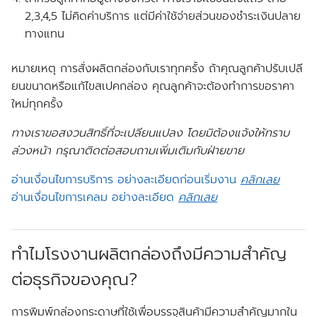
2,3,4,5 ไม่คิดค่าบริการ แต่มีค่าใช้จ่ายส่วนของชำระเงินปลาย
ทางแทน
หมายเหตุ การสั่งผลิตกล่องกับเราทุกครั้ง ถ้าคุณลูกค้าปรับเปลี
ยนขนาดหรือแก้ไขสเปคกล่อง คุณลูกค้าจะต้องทำการขอราคา
ใหม่ทุกครั้ง
ทางเราขอสงวนสิทธิ์ที่จะเปลียนแปลง โดยมิต้องแจ้งให้ทราบ
ล่วงหน้า กรุณาติดต่อสอบถามเพิ่มเติมกับฝ่ายขาย
อ่านเงื่อนไขการบริการ อย่างละเอียดก่อนเริ่มงาน
คลิกเลย
อ่านเงื่อนไขการเคลม อย่างละเอียด
คลิกเลย
ทำไมโรงงานผลิตกล่องถึงมีความสำคัญ
ต่อธุรกิจของคุณ?
การพิมพ์กล่องกระดาษที่ใช้เพื่อบรรจุสินค้ามีความสำคัญมากใน