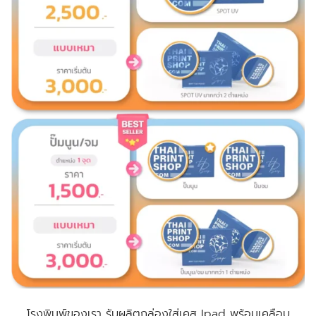
โรงพิมพ์ของเรา รับผลิตกล่องใส่เคส Ipad พร้อมเคลือบ