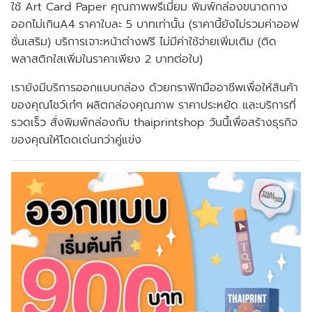
ใช้ Art Card Paper คุณภาพพรีเมี่ยม พิมพ์กล่องขนาดกาง
ออกไม่เกินA4 ราคาใบละ 5 บาทเท่านั้น (ราคานี้ยังไม่รวมค่าออฟ
ชั่นเสริม) บริการเจาะหน้าต่างฟรี ไม่มีค่าใช้จ่ายเพิ่มเติม (ติด
พลาสติกใสเพิ่มในราคาเพียง 2 บาทต่อใบ)
เรายังมีบริการออกแบบกล่อง ด้วยกราฟิกมืออาชีพเพื่อให้สินค้า
ของคุณโชว์เก๋ๆ ผลิตกล่องคุณภาพ ราคาประหยัด และบริการที่
รวดเร็ว สั่งพิมพ์กล่องกับ thaiprintshop วันนี้เพื่อสร้างธุรกิจ
ของคุณให้โดดเด่นกว่าคู่แข่ง