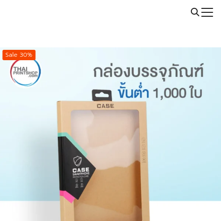
Skip
Call: 064-246-5614 | Line: @thaiprintshop
to
Search
content
for:
Sale 30%