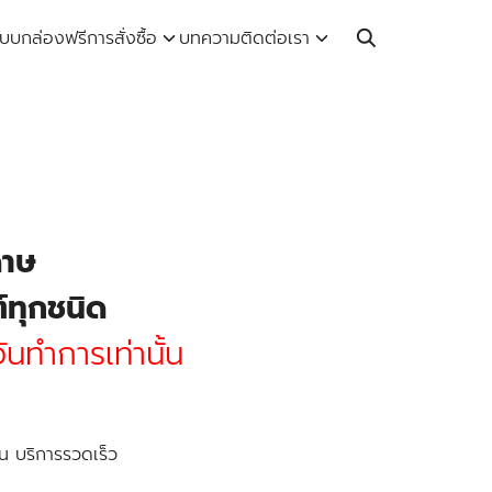
Call: 064-246-5614 | Line: @thaiprintshop
บบกล่องฟรี
การสั่งซื้อ
บทความ
ติดต่อเรา
ดาษ
์ทุกชนิด
ันทำการเท่านั้น
น บริการรวดเร็ว