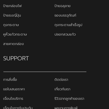
ป้ายกล่องไฟ
ป้ายฉลุลาย
ป้ายธงญี่ปุ่น
ซองบรรจุภัณฑ์
ถุงกระดาษ
ถุงกระดาษสำเร็จรูป
หูหิ้วแก้วกระดาษ
ปลอกสวมแก้ว
สายคาดกล่อง
SUPPORT
การสั่งซื้อ
ติดต่อเรา
ขอใบเสนอราคา
เกี่ยวกับเรา
เงื่อนไขบริการ
รีวิวจากลูกค้าของเรา
เงื่อนไขการรับประกัน
ผลงานการพิมพ์