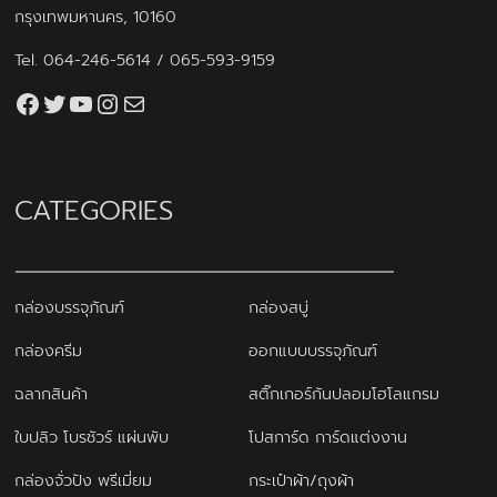
กรุงเทพมหานคร, 10160
Tel.
064-246-5614
/
065-593-9159
Facebook
Twitter
YouTube
Instagram
thaiprintshop.aw@gmail.com
CATEGORIES
กล่องบรรจุภัณฑ์
กล่องสบู่
กล่องครีม
ออกแบบบรรจุภัณฑ์
ฉลากสินค้า
สติ๊กเกอร์กันปลอมโฮโลแกรม
ใบปลิว โบรชัวร์ แผ่นพับ
โปสการ์ด การ์ดแต่งงาน
กล่องจั่วปัง พรีเมี่ยม
กระเป๋าผ้า/ถุงผ้า