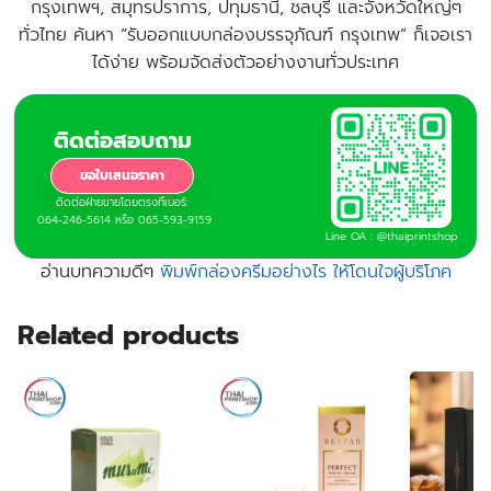
@thaiprintshop
กรุงเทพฯ, สมุทรปราการ, ปทุมธานี, ชลบุรี
และจังหวัดใหญ่ๆ
ทั่วไทย ค้นหา “
รับออกแบบกล่องบรรจุภัณฑ์ กรุงเทพ
” ก็เจอเรา
ได้ง่าย พร้อมจัดส่งตัวอย่างงานทั่วประเทศ
ติดต่อสอบถาม
ขอใบเสนอราคา
ติดต่อฝ่ายขายโดยตรงที่เบอร์:
064-246-5614 หรือ 065-593-9159
Line OA : @thaiprintshop
อ่านบทความดีๆ
พิมพ์กล่องครีมอย่างไร ให้โดนใจผู้บริโภค
Related products