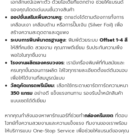
เอกลักษณ์เฉพาะตัว ด้วยไอเดียที่แตกต่าง ช่วยให้แบรนด์
ของคุณโดดเด่นบนชั้นวางสินค้า
ออปชั่นเสริมเพิ่มความหรู:
ตกแต่งได้ตามต้องการทั้งการ
เคลือบเงา เคลือบด้าน หรือการปั๊มเงิน (Silver Foil)
เพื่อ
สร้างความสะดุดตาและดูแพง
ระบบการพิมพ์มาตรฐานสูง:
พิมพ์ด้วยระบบ
Offset 1-4 สี
ให้สีที่คมชัด สวยงาม คุณภาพดีเยี่ยม รับประกันความพึง
พอใจในทุกชิ้นงาน
โรงงานผลิตเองครบวงจร:
เรา
มีเครื่องพิมพ์ที่ทันสมัยและ
ครบทุกขั้นตอนการผลิต
ใส่ใจทุกรายละเอียดตั้งแต่ต้นจนจบ
เพื่อให้ได้งานที่สมบูรณ์แบบ
วัสดุคัดเกรดพรีเมียม:
เลือกใช้กระดาษอาร์ตการ์ดความหนา
350 แกรม
อย่างดี แข็งแรงทนทาน รองรับน้ำหนักสินค้า
แบบเซตได้ดีเยี่ยม
หากคุณกำลังมองหาพาร์ทเนอร์ที่ช่วย
ทำ
กล่องครีมเซต
ที่ตอบ
โจทย์ทั้งความสวยงามและความแข็งแรง ทีมงานของเราพร้อม
ให้บริการแบบ One-Stop Service เพื่อช่วยให้แบรนด์ของคุณ