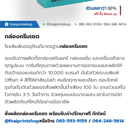
กล่องครีมเซต
โรงพิมพ์บรรจุภัณฑ์มาตรฐาน
กล่องครีมเซต
รองรับการผลิตทั้ง
กล่องสกินแคร์ กล่องเซรั่ม และเครื่องสำอาง
ทุกรูปแบบ
การันตีคุณภาพด้วยผลงาน
การออกแบบและผลิตให้
กับเจ้าของแบรนด์กว่า 10,000 แบรนด์
มั่นใจด้วยระบบ
พิมพ์
Offset 4 สี
ที่ให้ค่าสีแม่นยำ คมชัดทุกรายละเอียด ตอบโจทย์
ธุรกิจเริ่มต้นด้วยยอดสั่ง
ผลิตขั้นต่ำเพียง 100 ใบ
งานด่วนเสร็จ
ไวภายใน 3-5 วันทำการ ช่วยคุมงบประมาณและเวลาในการเปิด
ตัวผลิตภัณฑ์ใหม่ได้อย่างมืออาชีพ
สั่งผลิตกล่องครีมเซต พร้อมรับคำปรึกษาฟรี ทักไลน์
@thaiprintshop
หรือโทร
065-593-9159
/
064-246-5614