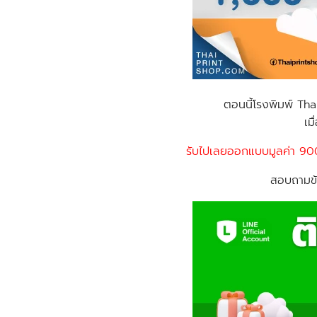
ตอนนี้
โรงพิมพ์ Th
เม
รับไปเลยออกแบบมูลค่า 90
สอบถามข้