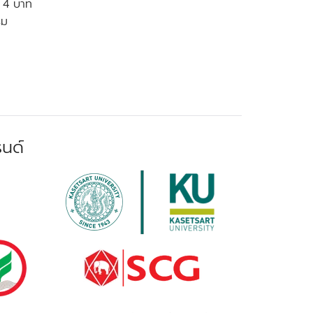
ะ 4 บาท
รม
รนด์