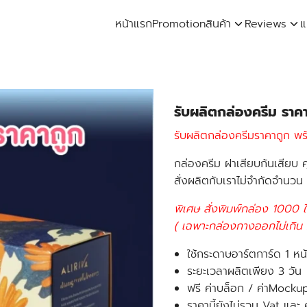
หน้าแรก
Promotion
สินค้า
Reviews
แ
arch
:
รับผลิตกล่องครีม ราค
รับผลิตกล่องครีมราคาถูก พร้
กล่องครีม ฝาเสียบก้นเสียบ
สั่งผลิตกับเราไม่จำกัดจำนวน
พิเศษ สั่งพิมพ์กล่อง 1000 
( เฉพาะกล่องกางออกไม่เกิน
ใช้กระดาษอาร์ตการ์ด 1 ห
ระยะเวลาผลิตเพียง 3 วัน
ฟรี ค่าบล็อก / ค่าMocku
ราคานี้ยังไม่รวม Vat และ ค