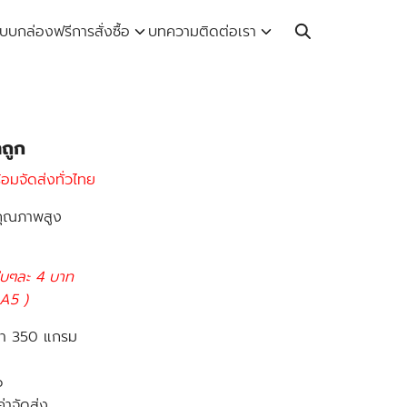
Call: 064-246-5614 | Line: @thaiprintshop
บบกล่องฟรี
การสั่งซื้อ
บทความ
ติดต่อเรา
าถูก
อมจัดส่งทั่วไทย
 คุณภาพสูง
ใบๆละ 4 บาท
 A5 )
น้า 350 แกรม
p
่าจัดส่ง