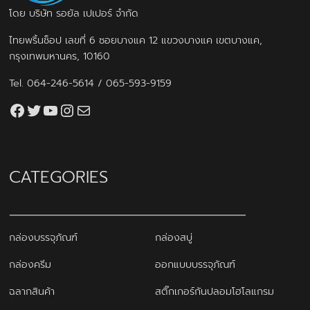
โดย บริษัท รอยัล เปเปอร์ จำกัด
ไทยพริ้นช็อป เลขที่ 6 ซอยบางแค 12 แขวงบางแค เขตบางแค,
กรุงเทพมหานคร, 10160
Tel.
064-246-5614
/
065-593-9159
Facebook
Twitter
YouTube
Instagram
thaiprintshop.aw@gmail.com
CATEGORIES
กล่องบรรจุภัณฑ์
กล่องสบู่
กล่องครีม
ออกแบบบรรจุภัณฑ์
ฉลากสินค้า
สติ๊กเกอร์กันปลอมโฮโลแกรม