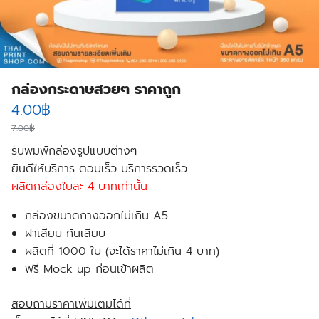
กล่องกระดาษสวยๆ ราคาถูก
Original
Current
4.00
฿
price
price
7.00
฿
รับพิมพ์กล่องรูปแบบต่างๆ
was:
is:
ยินดีให้บริการ ตอบเร็ว บริการรวดเร็ว
7.00฿.
4.00฿.
ผลิตกล่องใบละ 4 บาทเท่านั้น
กล่องขนาดกางออกไม่เกิน A5
ฝาเสียบ ก้นเสียบ
ผลิตที่ 1000 ใบ (จะได้ราคาไม่เกิน 4 บาท)
ฟรี Mock up ก่อนเข้าผลิต
สอบถามราคาเพิ่มเติมได้ที่