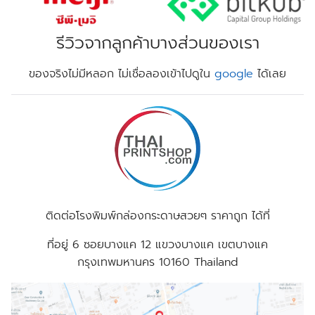
รีวิวจากลูกค้าบางส่วนของเรา
ของจริงไม่มีหลอก ไม่เชื่อลองเข้าไปดูใน
google
ได้เลย
ติดต่อโรงพิมพ์กล่องกระดาษสวยๆ ราคาถูก ได้ที่
ที่อยู่
6 ซอยบางแค 12 แขวงบางแค เขตบางแค
กรุงเทพมหานคร 10160 Thailand