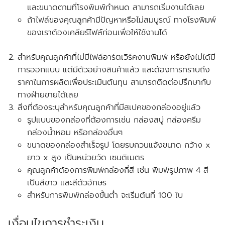
และขนาดตามที่โรงพิมพ์กำหนด สามารถเริ่มงานได้เลย
ถ้าไฟล์ของคุณลูกค้ามีปัญหาหรือไม่สมบูรณ์ ทางโรงพิมพ์
ของเราต้องเคลียร์ไฟล์ก่อนเพื่อให้ใช้งานได้
สำหรับคุณลูกค้าที่ไม่มีไฟล์อาร์ตเวิร์คงานพิมพ์ หรือยังไม่ได้มี
การออกแบบ แต่มีตัวอย่างสินค้าแล้ว และต้องการทราบถึง
ราคาในการผลิตเพื่อประเมินต้นทุน สามารถติดต่อปรึกษากับ
ทางฝ่ายขายได้เลย
สิ่งที่ต้องระบุสำหรับคุณลูกค้าที่มีสเปคของกล่องอยู่แล้ว
รูปแบบของกล่องที่ต้องการเช่น กล่องสบู่ กล่องครีม
กล่องน้ำหอม หรือกล่องอื่นๆ
ขนาดของกล่องสำเร็จรูป โดยรบกวนแจ้งขนาด
กว้าง x
ยาว x สูง
เป็นหน่วยวัด
เซนติเมตร
คุณลูกค้าต้องการพิมพ์กล่องกี่สี เช่น พิมพ์รูปภาพ 4 สี
เป็นสีขาว และสีตัวอักษร
สำหรับการพิมพ์กล่องขั้นต่ำ จะเริ่มต้นที่ 100 ใบ
เงื่อนไขการชำระเงิน