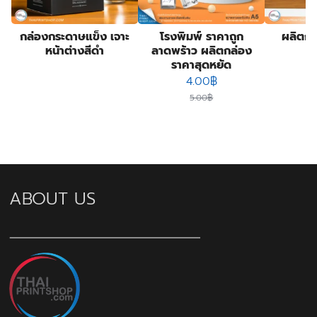
กล่องกระดาษแข็ง เจาะ
โรงพิมพ์ ราคาถูก
ผลิตกล
หน้าต่างสีดำ
ลาดพร้าว ผลิตกล่อง
ราคาสุดหยัด
Original price was: 5.00
Current price is: 4
4.00
฿
5.00
฿
ABOUT US