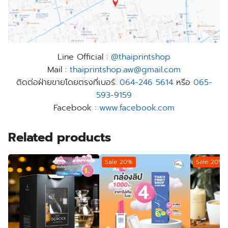
Line Official :
@thaiprintshop
Mail :
thaiprintshop.aw@gmail.com
ติดต่อฝ่ายขายโดยตรงที่เบอร์:
064-246 5614
หรือ
065-
593-9159
Facebook :
www.facebook.com
Related products
Sale 20%
Sale 20%