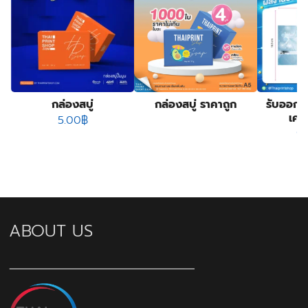
กล่องสบู่
กล่องสบู่ ราคาถูก
รับออกแ
เครื
5.00
฿
9
ABOUT US