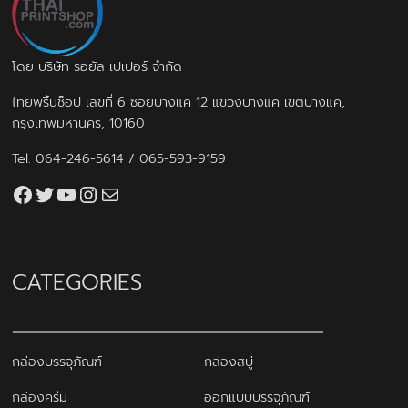
โดย บริษัท รอยัล เปเปอร์ จำกัด
ไทยพริ้นช็อป เลขที่ 6 ซอยบางแค 12 แขวงบางแค เขตบางแค,
กรุงเทพมหานคร, 10160
Tel.
064-246-5614
/
065-593-9159
Facebook
Twitter
YouTube
Instagram
thaiprintshop.aw@gmail.com
CATEGORIES
กล่องบรรจุภัณฑ์
กล่องสบู่
กล่องครีม
ออกแบบบรรจุภัณฑ์