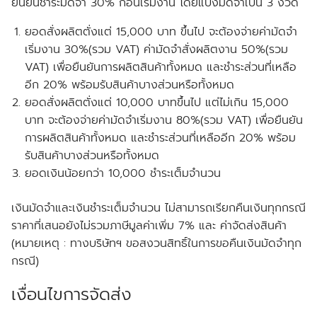
ยืนยันชำระมัดจำ 30% ก่อนเริ่มงาน โดยแบ่งมัดจำเป็น 3 งวด
ยอดสั่งผลิตตั่งแต่ 15,000 บาท ขึ้นไป จะต้องจ่ายค่ามัดจำ
เริ่มงาน 30%(รวม VAT) ค่ามัดจำสั่งผลิตงาน 50%(รวม
VAT) เพื่อยืนยันการผลิตสินค้าทั้งหมด และชำระส่วนที่เหลือ
อีก 20% พร้อมรับสินค้าบางส่วนหรือทั้งหมด
ยอดสั่งผลิตตั่งแต่ 10,000 บาทขึ้นไป แต่ไม่เกิน 15,000
บาท จะต้องจ่ายค่ามัดจำเริ่มงาน 80%(รวม VAT) เพื่อยืนยัน
การผลิตสินค้าทั้งหมด และชำระส่วนที่เหลืออีก 20% พร้อม
รับสินค้าบางส่วนหรือทั้งหมด
ยอดเงินน้อยกว่า 10,000 ชำระเต็มจำนวน
เงินมัดจำและเงินชำระเต็มจำนวน ไม่สามารถเรียกคืนเงินทุกกรณี
ราคาที่เสนอยังไม่รวมภาษีมูลค่าเพิ่ม 7% และ ค่าจัดส่งสินค้า
(หมายเหตุ : ทางบริษัทฯ ขอสงวนสิทธิ์ในการขอคืนเงินมัดจำทุก
กรณี)
เงื่อนไขการจัดส่ง