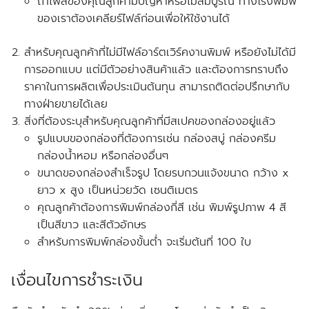
ถ้าไฟล์ของคุณลูกค้ามีปัญหาหรือไม่สมบูรณ์ ทางโรงพิมพ์
ของเราต้องเคลียร์ไฟล์ก่อนเพื่อให้ใช้งานได้
สำหรับคุณลูกค้าที่ไม่มีไฟล์อาร์ตเวิร์คงานพิมพ์ หรือยังไม่ได้มี
การออกแบบ แต่มีตัวอย่างสินค้าแล้ว และต้องการทราบถึง
ราคาในการผลิตเพื่อประเมินต้นทุน สามารถติดต่อปรึกษากับ
ทางฝ่ายขายได้เลย
สิ่งที่ต้องระบุสำหรับคุณลูกค้าที่มีสเปคของกล่องอยู่แล้ว
รูปแบบของกล่องที่ต้องการเช่น กล่องสบู่ กล่องครีม
กล่องน้ำหอม หรือกล่องอื่นๆ
ขนาดของกล่องสำเร็จรูป โดยรบกวนแจ้งขนาด
กว้าง x
ยาว x สูง
เป็นหน่วยวัด
เซนติเมตร
คุณลูกค้าต้องการพิมพ์กล่องกี่สี เช่น พิมพ์รูปภาพ 4 สี
เป็นสีขาว และสีตัวอักษร
สำหรับการพิมพ์กล่องขั้นต่ำ จะเริ่มต้นที่ 100 ใบ
เงื่อนไขการชำระเงิน