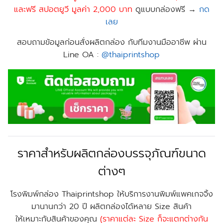
และฟรี สปอตยูวี มูลค่า 2,000 บาท
ดูแบบกล่องฟรี →
กด
เลย
สอบถามข้อมูลก่อนสั่งผลิตกล่อง กับทีมงานมืออาชีพ ผ่าน
Line OA :
@thaiprintshop
ราคาสำหรับผลิตกล่องบรรจุภัณฑ์ขนาด
ต่างๆ
โรงพิมพ์กล่อง Thaiprintshop ให้บริการงานพิมพ์แพคเกจจิ้ง
มานานกว่า 20 ปี ผลิตกล่องได้หลาย Size สินค้า
ให้เหมาะกับสินค้าของคุณ
(ราคาแต่ละ Size ก็จะแตกต่างกัน