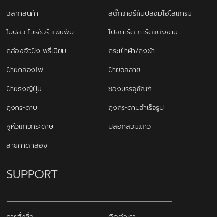
ฉลากสินค้า
สติ๊กเกอร์กันปลอมโฮโลแกรม
ใบปลิว โบรชัวร์ แผ่นพับ
โปสการ์ด การ์ดแต่งงาน
กล่องจั่วปัง พรีเมี่ยม
กระเป๋าผ้า/ถุงผ้า
ป้ายกล่องไฟ
ป้ายฉลุลาย
ป้ายธงญี่ปุ่น
ซองบรรจุภัณฑ์
ถุงกระดาษ
ถุงกระดาษสำเร็จรูป
หูหิ้วแก้วกระดาษ
ปลอกสวมแก้ว
สายคาดกล่อง
SUPPORT
การสั่งซื้อ
ติดต่อเรา