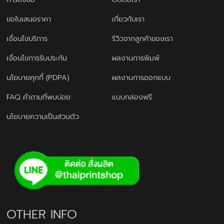
ขอใบเสนอราคา
เกี่ยวกับเรา
เงื่อนไขบริการ
รีวิวจากลูกค้าของเรา
เงื่อนไขการรับประกัน
ผลงานการพิมพ์
นโยบายคุกกี้ (PDPA)
ผลงานการออกแบบ
FAQ คำถามที่พบบ่อย
แบบกล่องฟรี
นโยบายความเป็นส่วนตัว
OTHER INFO