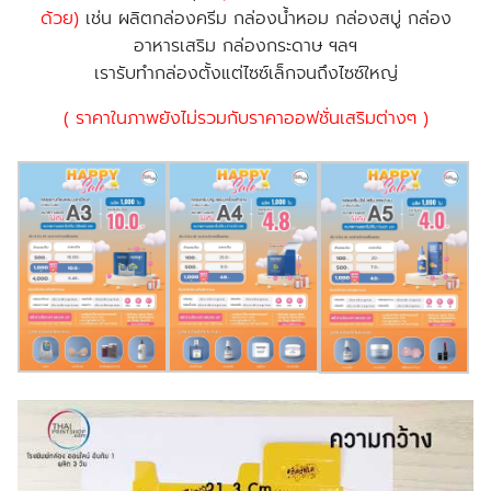
ด้วย)
เช่น ผลิตกล่องครีม กล่องน้ำหอม กล่องสบู่ กล่อง
อาหารเสริม กล่องกระดาษ ฯลฯ
เรารับทำกล่องตั้งแต่ไซซ์เล็กจนถึงไซซ์ใหญ่
( ราคาในภาพยังไม่รวมกับราคาออฟชั่นเสริมต่างๆ )