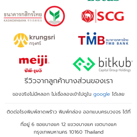
รีวิวจากลูกค้าบางส่วนของเรา
ของจริงไม่มีหลอก ไม่เชื่อลองเข้าไปดูใน
google
ได้เลย
ติดต่อโรงพิมพ์ลาดพร้าว พิมพ์กล่อง ออกแบบครบวงจร ได้ที่
ที่อยู่
6 ซอยบางแค 12 แขวงบางแค เขตบางแค
กรุงเทพมหานคร 10160 Thailand