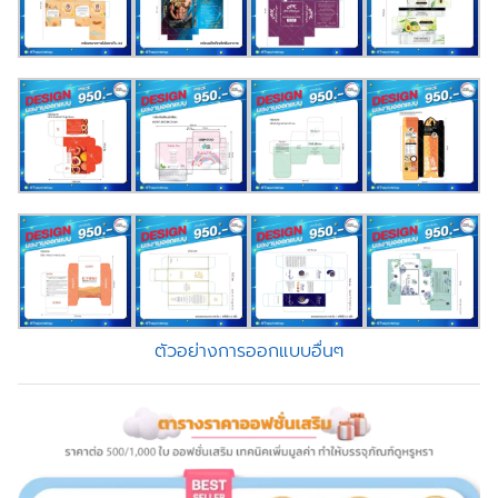
ตัวอย่างการออกแบบอื่นๆ