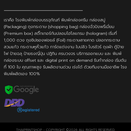
เราคือ โรงพิมพ์กล่องบรรจุภัณฑ์ พิมพ์กล่องครีม กล่องสบู่
(Packaging) ถุงกระดาษ (shopping bag) กล่องจั่วปังพรี่เมี่ยม
(Premium box) สติ๊กเกอร์กันปลอมโฮโลแกรม (hologram) เริ่มที่
1,000 ดวง ถุงซิปซองฟอยล์ (Foil) กระดาษสายคาด ปลอกกระดาษ
สวมแก้ว กระดาษหูหิ้วแก้ว การ์ดแต่งงาน ใบปลิว โบรชัวร์ ถุงผ้า ตู้ป้าย
ไฟ ป้ายฉลุ ป้ายธงญี่ปุ่น ปฎิทิน ครบวงจร บริการออกแบบ และ พิมพ์
กล่องระบบ offset และ digital print on demand รับทำกล่อง เริ่มต้น
ที่ 100 ใบ คุณภาพสูง รับผลิตงานด่วน เร่งได้ ด้วยทีมงานมืออาชีพ โรง
พิมพ์ผลิตเอง 100%
THAIPRINTSHOP - COPYRIGHT ©2026 ALL RIGHTS RESERVED.