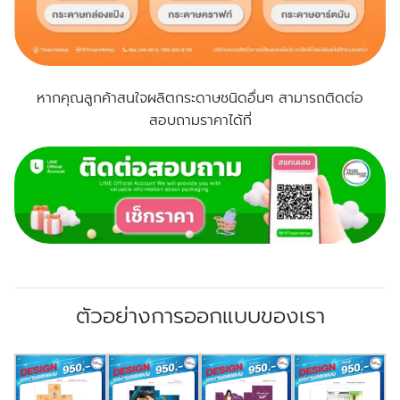
หากคุณลูกค้าสนใจผลิตกระดาษชนิดอื่นๆ สามารถติดต่อ
สอบถามราคาได้ที่
ตัวอย่างการออกแบบของเรา