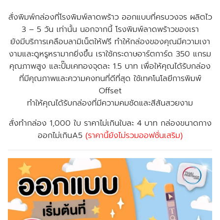
สั่งพิมพ์กล่องที่โรงพิมพ์ลาดพร้าว ออกแบบที่ครบวงจร
ผลิตไว
3 – 5 วัน
เท่านั้น นอกจากนี้ โรงพิมพ์ลาดพร้าวของเรา
ยังมีบริการเคลือบลามิเน็ตให้ฟรี ทำให้กล่องของคุณมีความเงา
งามและดูหรูหรามากยิ่งขึ้น เราใช้กระดาษอาร์ตการ์ด 350 แกรม
คุณภาพสูง และ
ปั๊มเคทองจุดละ 1.5 บาท
เพื่อให้คุณได้รับกล่อง
ที่มีคุณภาพและความคงทนที่ดีที่สุด ใช้เทคโนโลยีการพิมพ์
Offset
ทำให้คุณได้รับกล่องที่มีความคมชัดและสีสันสวยงาม
สั่งทำกล่อง 1,000 ใบ ราคาไม่เกินใบละ 4 บาท กล่องขนาดกาง
ออกไม่เกินA5
(ราคานี้ยังไม่รวมออฟชั่นเสริม)