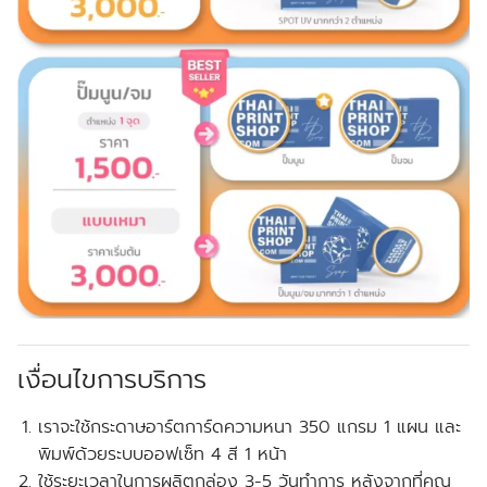
เงื่อนไขการบริการ
เราจะใช้กระดาษอาร์ตการ์ดความหนา 350 แกรม 1 แผน และ
พิมพ์ด้วยระบบออฟเซ็ท 4 สี 1 หน้า
ใช้ระยะเวลาในการผลิตกล่อง 3-5 วันทำการ หลังจากที่คุณ