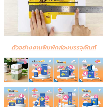
ตัวอย่างงานพิมพ์กล่องบรรจุภัณฑ์