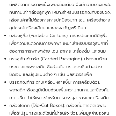
นี้ผลิตจากกระดาษแข็งเพียงชั้นเดียว จึงมีความบางและไม่
ทนทานเท่ากล่องลูกฟูก เหมาะสำหรับบรรจุภัณฑ์ของขวัญ
หรือสินค้าที่ไม่ต้องการการปกป้องมาก เช่น เครื่องสำอาง
อุปกรณ์เครื่องเขียน และของขวัญพรีเมียม
กล่องหูหิ้ว (Portable Cartons):
กล่องประเภทนี้มีหูหิ้ว
เพื่อความสะดวกในการพกพา เหมาะสำหรับบรรจุสินค้าที่
ต้องการการพกพาง่าย เช่น อาหาร เครื่องดื่ม และขนม
บรรจุภัณฑ์การ์ด (Carded Packaging):
ประกอบด้วย
กระดาษและพลาสติก ซึ่งช่วยในการแสดงสินค้าอย่าง
ชัดเจน และมีรูปแบบต่าง ๆ เช่น บลิสเตอร์แพ็ค
บรรจุภัณฑ์กระดาษเคลือบหลายชั้น:
การเคลือบด้วย
พลาสติกหรืออลูมิเนียมช่วยเพิ่มความทนทานและป้องกัน
ความชื้น ทำให้เหมาะสำหรับการบรรจุอาหารและเครื่องดื่ม
กล่องไดคัท (Die-Cut Boxes):
กล่องที่มีการตัดเฉพาะ
เพื่อให้มีรูปทรงและดีไซน์ที่น่าสนใจ ช่วยเพิ่มมูลค่าของสิน