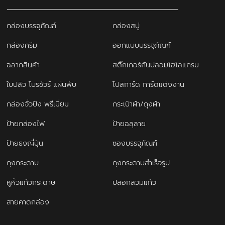
กล่องบรรจุภัณฑ์
กล่องสบู่
กล่องครีม
ออกแบบบรรจุภัณฑ์
ฉลากสินค้า
สติ๊กเกอร์กันปลอมโฮโลแกรม
ใบปลิว โบรชัวร์ แผ่นพับ
โปสการ์ด การ์ดแต่งงาน
กล่องจั่วปัง พรีเมี่ยม
กระเป๋าผ้า/ถุงผ้า
ป้ายกล่องไฟ
ป้ายฉลุลาย
ป้ายธงญี่ปุ่น
ซองบรรจุภัณฑ์
ถุงกระดาษ
ถุงกระดาษสำเร็จรูป
หูหิ้วแก้วกระดาษ
ปลอกสวมแก้ว
สายคาดกล่อง