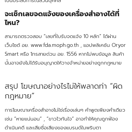
เป็นประสบการณ์ส่วนบุคคล
จะเช็กเลขจดแจ้งของเครื่องสำอางได้ที่
ไหน?
สามารถตรวจสอบ “เลขที่ใบรับจดแจ้ง 10 หลัก” ได้ผ่าน
เว็บไซต์ อย. www.fda.moph.go.th , แอปพลิเคชัน Oryor
Smart หรือ โทรสายด่วน อย. 1556 หากไม่พบข้อมูล สินค้า
นั้นอาจยังไม่ได้รับอนุญาตให้วางจำหน่ายอย่างถูกกฎหมาย
สรุป โฆษณาอย่างไรไม่ให้พลาดท่า “ผิด
กฎหมาย”
การโฆษณาเครื่องสำอางไม่ใช่เรื่องเล่นๆ คำพูดเพียงคำเดียว
เช่น “หายแน่นอน” , “ขาวไวทันใจ” อาจทำให้คุณถูกฟ้อง
ดำเนินคดี และเสียชื่อเสียงของแบรนด์ในพริบตา