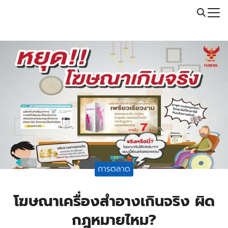
Skip
Call: 064-246-5614 | Line: @thaiprintshop
to
Search
content
for:
การตลาด
โฆษณาเครื่องสำอางเกินจริง ผิด
กฎหมายไหม?