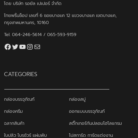
โดย บริษัท รอยัล เปเปอร์ จำกัด
ไทยพริ้นช็อป เลขที่ 6 ซอยบางแค 12 แขวงบางแค เขตบางแค,
กรุงเทพมหานคร, 10160
Tel.
064-246-5614
/
065-593-9159
Facebook
Twitter
YouTube
Instagram
thaiprintshop.aw@gmail.com
CATEGORIES
กล่องบรรจุภัณฑ์
กล่องสบู่
กล่องครีม
ออกแบบบรรจุภัณฑ์
ฉลากสินค้า
สติ๊กเกอร์กันปลอมโฮโลแกรม
ใบปลิว โบรชัวร์ แผ่นพับ
โปสการ์ด การ์ดแต่งงาน