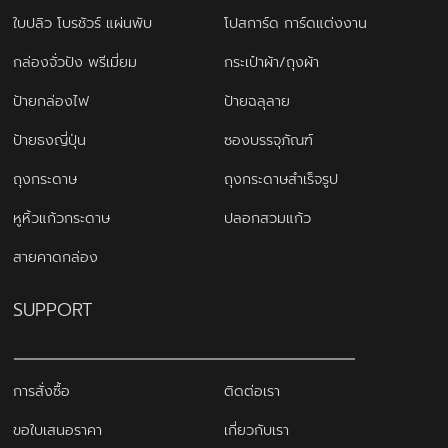
ใบปลิว โบรชัวร์ แผ่นพับ
โปสการ์ด การ์ดแต่งงาน
กล่องจั่วปัง พรีเมี่ยม
กระเป๋าผ้า/ถุงผ้า
ป้ายกล่องไฟ
ป้ายฉลุลาย
ป้ายธงญี่ปุ่น
ซองบรรจุภัณฑ์
ถุงกระดาษ
ถุงกระดาษสำเร็จรูป
หูหิ้วแก้วกระดาษ
ปลอกสวมแก้ว
สายคาดกล่อง
SUPPORT
การสั่งซื้อ
ติดต่อเรา
ขอใบเสนอราคา
เกี่ยวกับเรา