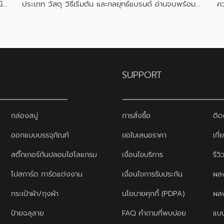
์
ประเภท วัสดุ วิธีเริ่มต้น และกลยุทธ์แบรนด์ อ่านจบพร้อม
ค
เริ่มออกแบบได้ทันที
ดึ
SUPPORT
กล่องสบู่
การสั่งซื้อ
ติด
ออกแบบบรรจุภัณฑ์
ขอใบเสนอราคา
เกี่
สติ๊กเกอร์กันปลอมโฮโลแกรม
เงื่อนไขบริการ
รีว
โปสการ์ด การ์ดแต่งงาน
เงื่อนไขการรับประกัน
ผลง
กระเป๋าผ้า/ถุงผ้า
นโยบายคุกกี้ (PDPA)
ผล
ป้ายฉลุลาย
FAQ คำถามที่พบบ่อย
แบบ