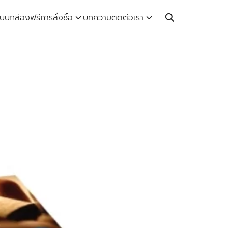
Call: 064-246-5614 | Line: @thaiprintshop
บบกล่องฟรี
การสั่งซื้อ
บทความ
ติดต่อเรา