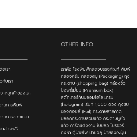
OTHER INFO
ต่อเรา
เราคือ โรงพิมพ์กล่องบรรจุภัณฑ์ พิมพ์
กล่องครีม กล่องสบู่ (Packaging) ถุง
ยวกับเรา
กระดาษ (shopping bag) กล่องจั่ว
ปังพรี่เมี่ยม (Premium box)
ิวจากลูกค้าของเรา
สติ๊กเกอร์กันปลอมโฮโลแกรม
(hologram) เริ่มที่ 1,000 ดวง ถุงซิป
านการพิมพ์
ซองฟอยล์ (Foil) กระดาษสายคาด
งานการออกแบบ
ปลอกกระดาษสวมแก้ว กระดาษหูหิ้ว
แก้ว การ์ดแต่งงาน ใบปลิว โบรชัวร์
กล่องฟรี
ถุงผ้า ตู้ป้ายไฟ ป้ายฉลุ ป้ายธงญี่ปุ่น