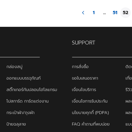
ทำได้สวยงาม
1
…
51
52
SUPPORT
กล่องสบู่
การสั่งซื้อ
ติด
ออกแบบบรรจุภัณฑ์
ขอใบเสนอราคา
เกี่
สติ๊กเกอร์กันปลอมโฮโลแกรม
เงื่อนไขบริการ
รีว
โปสการ์ด การ์ดแต่งงาน
เงื่อนไขการรับประกัน
ผลง
กระเป๋าผ้า/ถุงผ้า
นโยบายคุกกี้ (PDPA)
ผล
ป้ายฉลุลาย
FAQ คำถามที่พบบ่อย
แบบ