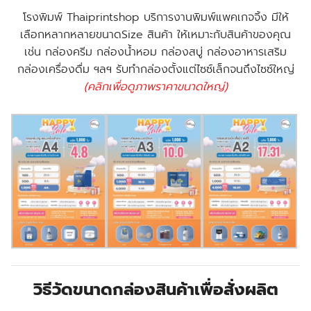
โรงพิมพ์ Thaiprintshop บริการงานพิมพ์แพคเกจจิ้ง มีให้
เลือกหลากหลายขนาดSize สินค้า ให้เหมาะกับสินค้าของคุณ
เช่น กล่องครีม กล่องน้ำหอม กล่องสบู่ กล่องอาหารเสริม
กล่องเครื่องดื่ม ฯลฯ รับทำกล่องตั้งแต่ไซซ์เล็กจนถึงไซซ์ใหญ่
(คลิกเพื่อดูภาพราคาขนาดใหญ่)
วิธีวัดขนาดกล่องสินค้าเพื่อสั่งผลิต