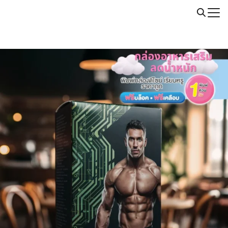
Skip
Call: 064-246-5614 | Line: @thaiprintshop
to
Search
content
for: