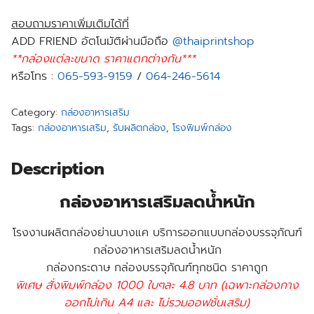
สอบถามราคาเพิ่มเติมได้ที่
ADD FRIEND อัตโนมัติผ่านมือถือ
@thaiprintshop
**กล่องแต่ละขนาด ราคาแตกต่างกัน***
หรือโทร :
065-593-9159
/
064-246-5614
Category:
กล่องอาหารเสริม
Tags:
กล่องอาหารเสริม
,
รับผลิตกล่อง
,
โรงพิมพ์กล่อง
Description
กล่องอาหารเสริมลดน้ำหนัก
โรงงานผลิตกล่องย่านบางแค บริการออกแบบกล่องบรรจุภัณฑ์
กล่องอาหารเสริมลดน้ำหนัก
กล่องกระดาษ กล่องบรรจุภัณฑ์ทุกชนิด ราคาถูก
พิเศษ สั่งพิมพ์กล่อง 1000 ใบๆละ 4.8 บาท (เฉพาะกล่องกาง
ออกไม่เกิน A4 และ ไม่รวมออฟชั่นเสริม)