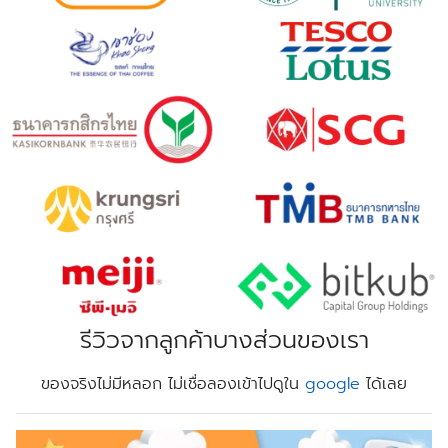
รีวิวจากลูกค้าบางส่วนของเรา
ของจริงไม่มีหลอก ไม่เชื่อลองเข้าไปดูใน
google
ได้เลย