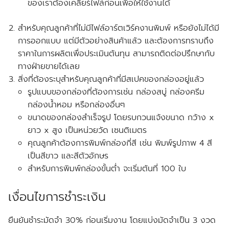
ของเราต้องเคลียร์ไฟล์ก่อนเพื่อให้ใช้งานได้
สำหรับคุณลูกค้าที่ไม่มีไฟล์อาร์ตเวิร์คงานพิมพ์ หรือยังไม่ได้มี
การออกแบบ แต่มีตัวอย่างสินค้าแล้ว และต้องการทราบถึง
ราคาในการผลิตเพื่อประเมินต้นทุน สามารถติดต่อปรึกษากับ
ทางฝ่ายขายได้เลย
สิ่งที่ต้องระบุสำหรับคุณลูกค้าที่มีสเปคของกล่องอยู่แล้ว
รูปแบบของกล่องที่ต้องการเช่น กล่องสบู่ กล่องครีม
กล่องน้ำหอม หรือกล่องอื่นๆ
ขนาดของกล่องสำเร็จรูป โดยรบกวนแจ้งขนาด
กว้าง x
ยาว x สูง
เป็นหน่วยวัด
เซนติเมตร
คุณลูกค้าต้องการพิมพ์กล่องกี่สี เช่น พิมพ์รูปภาพ 4 สี
เป็นสีขาว และสีตัวอักษร
สำหรับการพิมพ์กล่องขั้นต่ำ จะเริ่มต้นที่ 100 ใบ
เงื่อนไขการชำระเงิน
ยืนยันชำระมัดจำ 30% ก่อนเริ่มงาน โดยแบ่งมัดจำเป็น 3 งวด