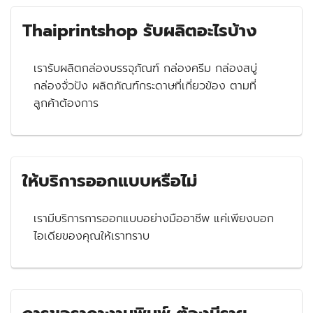
Thaiprintshop รับผลิตอะไรบ้าง
เรารับผลิตกล่องบรรจุภัณฑ์ กล่องครีม กล่องสบู่
กล่องจั่วปัง ผลิตภัณฑ์กระดาษที่เกี่ยวข้อง ตามที่
ลูกค้าต้องการ
ให้บริการออกแบบหรือไม่
เรามีบริการการออกแบบอย่างมืออาชีพ แค่เพียงบอก
ไอเดียของคุณให้เราทราบ