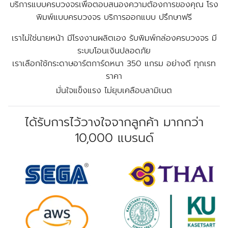
บริการแบบครบวงจรเพื่อตอบสนองความต้องการของคุณ โรง
พิมพ์แบบครบวงจร บริการออกแบบ ปรึกษาฟรี
เราไม่ใช่นายหน้า มีโรงงานผลิตเอง รับพิมพ์กล่องครบวงจร มี
ระบบโอนเงินปลอดภัย
เราเลือกใช้กระดาษอาร์ตการ์ดหนา 350 แกรม อย่างดี ทุกเรท
ราคา
มั่นใจแข็งแรง ไม่ยุบเคลือบลามิเนต
ได้รับการไว้วางใจจากลูกค้า มากกว่า
10,000 แบรนด์