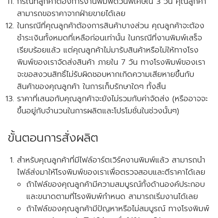
กรณีที่ลูกค้าต้องการงานพิมพ์ด่วนพิเศษใน 3 วัน คุณลูกค้า
สามารถขอราคาจากฝ่ายขายได้เลย
ในกรณีที่คุณลูกค้าต้องการสินค้าบางส่วน คุณลูกค้าจะต้อง
ชำระเงินทั้งหมดที่เหลือก่อนเท่านั้น ในกรณีที่งานพิมพ์เสร็จ
เรียบร้อยแล้ว แต่คุณลูกค้าไม่มารับสินค้าหรือไม่ให้ทางโรง
พิมพ์ของเราจัดส่งสินค้า ภายใน 7 วัน
ทางโรงพิมพ์ของเรา
จะขอสงวนสิทธิ์ไม่รับผิดชอบหากเกิดความเสียหายขึ้นกับ
สินค้าของคุณลูกค้า ในการเก็บรักษาใดๆ ทั้งสิ้น
ราคาที่เสนอกับคุณลูกค้าจะยังไม่รวมกับค่าจัดส่ง
(หรืออาจจะ
ขึ้นอยู่กับจำนวนในการผลิตและโปรโมชั่นในช่วงนั้นๆ)
ขั้นตอนการสั่งผลิต
สำหรับคุณลูกค้าที่
มีไฟล์อาร์ตเวิร์คงานพิมพ์แล้ว
สามารถนำ
ไฟล์ส่งมาให้โรงพิมพ์ของเราเพื่อตรวจสอบและตีราคาได้เลย
ถ้าไฟล์ของคุณลูกค้ามีความสมบูรณ์ทั้งด้านองค์ประกอบ
และขนาดตามที่โรงพิมพ์กำหนด สามารถเริ่มงานได้เลย
ถ้าไฟล์ของคุณลูกค้ามีปัญหาหรือไม่สมบูรณ์ ทางโรงพิมพ์