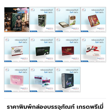
ราคาพิมพ์กล่องบรรจุภัณฑ์ เกรดพรีเมี่