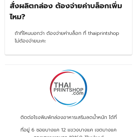
สั่งผลิตกล่อง ต้องจ่ายค่าบล็อกเพิ่ม
ไหม?
ถ้าที่ไหนบอกว่า ต้องจ่ายค่าบล็อก ที่ thaiprintshop
ไม่ต้องจ่ายนะคะ
ติดต่อโรงพิมพ์กล่องอาหารเสริมลดน้ำหนัก ได้ที่
ที่อยู่
6 ซอยบางแค 12 แขวงบางแค เขตบางแค