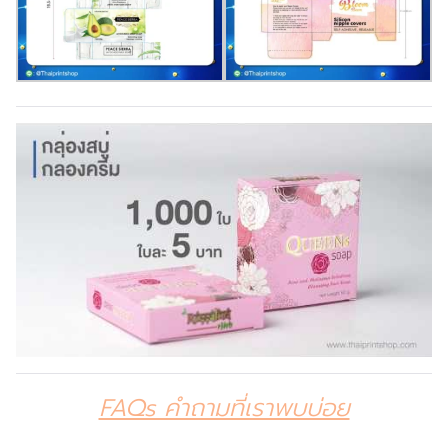
FAQs คำถามที่เราพบบ่อย