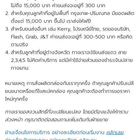
ไม่ถึง
15,000 บาท ค่าขนส่งจะอยู่ที่ 300 บาท
สำหรับคุณลูกค้าที่อยู่ในพื้นที่ กรุงเทพ-ปริมณฑล
มียอดผลิต
ตั้งแต่
15,000 บาท ขึ้นไป เราส่งให้
ฟรี!
สำหรับขนส่งอื่นๆ เช่น Kerry, ไปรษณีย์ไทย, รถของบริษัท,
Flash, Grab, J&T ค่าขนส่งจะอยู่ที่ 300-500 บาท หรือคิด
ตามจริง
สำหรับลูกค้าที่อยู่ต่างจังหวัด ทางเราจะใช้ขนส่งแถว สาย
2,3,4,5 ไม่คิดค่าบริการ แต่มีค่าใช้จ่ายส่วนของชำระเงินปลาย
ทางแทน
หมายเหตุ การสั่งผลิตกล่องกับเราทุกครั้ง ถ้าคุณลูกค้าปรับเปลี
ยนขนาดหรือแก้ไขสเปคกล่อง คุณลูกค้าจะต้องทำการขอราคา
ใหม่ทุกครั้ง
ทางเราขอสงวนสิทธิ์ที่จะเปลียนแปลง โดยมิต้องแจ้งให้ทราบ
ล่วงหน้า กรุณาติดต่อสอบถามเพิ่มเติมกับฝ่ายขาย
อ่านเงื่อนไขการบริการ อย่างละเอียดก่อนเริ่มงาน
คลิกเลย