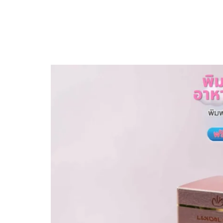
Skip
to
content
Se
for