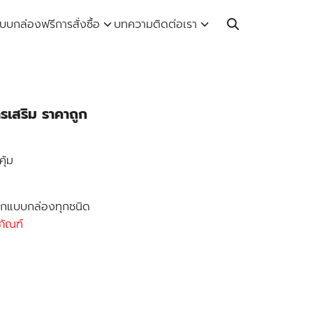
Call: 064-246-5614 | Line: @thaiprintshop
บบกล่องฟรี
การสั่งซื้อ
บทความ
ติดต่อเรา
รเสริม ราคาถูก
คุ้ม
อกแบบกล่องทุกชนิด
ภัณฑ์