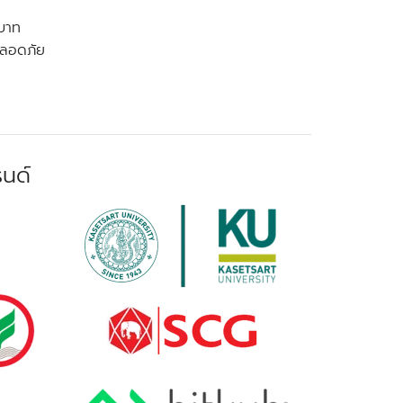
บาท
ปลอดภัย
รนด์