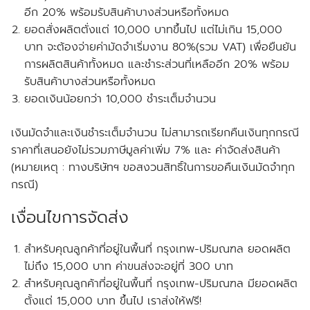
อีก 20% พร้อมรับสินค้าบางส่วนหรือทั้งหมด
ยอดสั่งผลิตตั่งแต่ 10,000 บาทขึ้นไป แต่ไม่เกิน 15,000
บาท จะต้องจ่ายค่ามัดจำเริ่มงาน 80%(รวม VAT) เพื่อยืนยัน
การผลิตสินค้าทั้งหมด และชำระส่วนที่เหลืออีก 20% พร้อม
รับสินค้าบางส่วนหรือทั้งหมด
ยอดเงินน้อยกว่า 10,000 ชำระเต็มจำนวน
เงินมัดจำและเงินชำระเต็มจำนวน ไม่สามารถเรียกคืนเงินทุกกรณี
ราคาที่เสนอยังไม่รวมภาษีมูลค่าเพิ่ม 7% และ ค่าจัดส่งสินค้า
(หมายเหตุ : ทางบริษัทฯ ขอสงวนสิทธิ์ในการขอคืนเงินมัดจำทุก
กรณี)
เงื่อนไขการจัดส่ง
สำหรับคุณลูกค้าที่อยู่ในพื้นที่ กรุงเทพ-ปริมณฑล
ยอดผลิต
ไม่ถึง
15,000 บาท ค่าขนส่งจะอยู่ที่ 300 บาท
สำหรับคุณลูกค้าที่อยู่ในพื้นที่ กรุงเทพ-ปริมณฑล
มียอดผลิต
ตั้งแต่
15,000 บาท ขึ้นไป เราส่งให้
ฟรี!