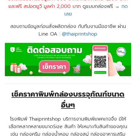
และฟรี สปอตยูวี มูลค่า 2,000 บาท
ดูแบบกล่องฟรี →
กด
เลย
สอบถามข้อมูลก่อนสั่งผลิตกล่อง กับทีมงานมืออาชีพ ผ่าน
Line OA :
@thaiprintshop
เช็คราคาพิมพ์กล่องบรรจุภัณฑ์ขนาด
อื่นๆ
โรงพิมพ์ Thaiprintshop บริการงานพิมพ์แพคเกจจิ้ง มีให้
เลือกหลากหลายขนาดSize สินค้า ให้เหมาะกับสินค้าของคุณ
เช่น กล่องครีม กล่องน้ำหอม กล่องสบู่ กล่องอาหารเสริม