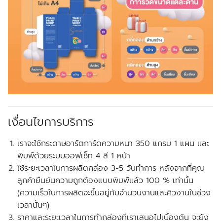
เงื่อนไขการบริการ
เราจะใช้กระดาษอาร์ตการ์ดความหนา 350 แกรม 1 แผน และ
พิมพ์ด้วยระบบออฟเซ็ท 4 สี 1 หน้า
ใช้ระยะเวลาในการผลิตกล่อง 3-5 วันทำการ หลังจากที่คุณ
ลูกค้ายืนยันความถูกต้องแบบพิมพ์แล้ว 100 % เท่านั้น
(ความเร็วในการผลิตจะขึ้นอยู่กับจำนวนงานและคิวงานในช่วง
เวลานั้นๆ)
ราคาและระยะเวลาในการทำกล่องที่เราเสนอไปเบื้องต้น จะยัง