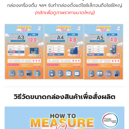
กล่องเครื่องดื่ม ฯลฯ รับทำกล่องตั้งแต่ไซซ์เล็กจนถึงไซซ์ใหญ่
(คลิกเพื่อดูภาพราคาขนาดใหญ่)
วิธีวัดขนาดกล่องสินค้าเพื่อสั่งผลิต