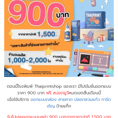
ตอนนี้
โรงพิมพ์ Thaiprintshop
ของเรา มีโปรโมชั่นออกแบบ
ราคา 900 บาท
ฟร
ี สปอตยูวี
หมดเขตสิ้นเดือนนี้
เมื่อใช้บริการ
ออกแบบกล่อง
สายคาด
ปลอกสวมแก้ว
การ์ด
เชิญ
ป้าย​แท็ก
รับไปเลยออกแบบมูลค่า 900 บาทจากราคาปกติ 1,500 บาท