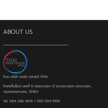
ABOUT US
โดย บริษัท รอยัล เปเปอร์ จำกัด
ไทยพริ้นช็อป เลขที่ 6 ซอยบางแค 12 แขวงบางแค เขตบางแค,
กรุงเทพมหานคร, 10160
Tel.
064-246-5614
/
065-593-9159