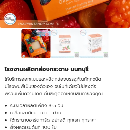
โรงงานผลิตกล่องกระดาษ นนทบุรี
ให้บริการออกแบบและผลิตกล่องบรรจุภัณฑ์ทุกชนิด
มีโรงพิมพ์เป็นของตัวเอง จบในที่เดียวไม่มีส่งต่อ
พร้อมเพิ่มความโดดเด่นสะดุดตาให้กับสินค้าของคุณ
ระยะเวลาผลิตเพียง 3-5 วัน
เคลือบลามิเนต เงา – ด้าน
ใช้กระดาษอาร์ตการ์ด อย่างดี ทุกเรท ทุกราคา
สั่งผลิตเริ่มต้นที่ 100 ใบ