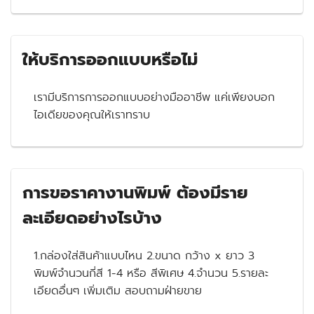
ให้บริการออกแบบหรือไม่
เรามีบริการการออกแบบอย่างมืออาชีพ แค่เพียงบอก
ไอเดียของคุณให้เราทราบ
การขอราคางานพิมพ์ ต้องมีราย
ละเอียดอย่างไรบ้าง
1.กล่องใส่สินค้าแบบไหน 2.ขนาด กว้าง x ยาว 3
พิมพ์จำนวนกี่สี 1-4 หรือ สีพิเศษ 4.จำนวน 5.รายละ
เอียดอื่นๆ เพิ่มเติม สอบถามฝ่ายขาย