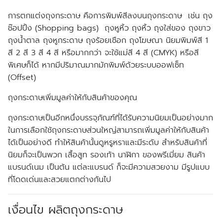
การตกแต่งถุงกระดาษ คือการพิมพ์สีลงบนถุงกระดาษ เช่น ถุง
ช๊อปปิ้ง (Shopping bags) ถุงหูหิ้ว ถุงหิ้ว ถุงใส่ของ ถุงขาว
ถุงน้ำตาล ถุงหูกระดาษ ถุงร้อยเชือก ถุงโฆษณา นิยมพิมพ์สี 1
สี 2 สี 3 สี 4 สี หรือมากกว่า จะใช้แม่สี 4 สี (CMYK) หรือสี
พิเศษก็ได้ หากมีปริมาณมากมักพิมพ์ด้วยระบบออฟเซ็ท
(Offset)
ถุงกระดาษเพิ่มมูลค่าให้กับสินค้าของคุณ
ถุงกระดาษเป็นอีกหนึ่งบรรจุภัณฑ์ที่ได้รับความนิยมเป็นอย่างมาก
ในการเลือกใช้ถุงกระดาษส่วนใหญ่สามารถเพิ่มมูลค่าให้กับสินค้า
ได้เป็นอย่างดี ทำให้สินค้านั้นดูหรูหราและมีระดับ สำหรับสินค้าที่
นิยมก็จะเป็นพวก เสื้อสูท รองเท้า นาฬิกา ของพรีเมี่ยม สินค้า
แบรนด์เนม เป็นต้น แต่ละแบรนด์ ก็จะมีความสวยงาม มีรูปแบบ
ที่โดดเด่นและสวยแตกต่างกันไป
เงื่อนไข ผลิตถุงกระดาษ