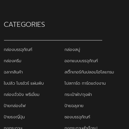
CATEGORIES
กล่องบรรจุภัณฑ์
กล่องสบู่
กล่องครีม
ออกแบบบรรจุภัณฑ์
ฉลากสินค้า
สติ๊กเกอร์กันปลอมโฮโลแกรม
ใบปลิว โบรชัวร์ แผ่นพับ
โปสการ์ด การ์ดแต่งงาน
กล่องจั่วปัง พรีเมี่ยม
กระเป๋าผ้า/ถุงผ้า
ป้ายกล่องไฟ
ป้ายฉลุลาย
ป้ายธงญี่ปุ่น
ซองบรรจุภัณฑ์
ถุงกระดาษ
ถุงกระดาษสำเร็จรูป