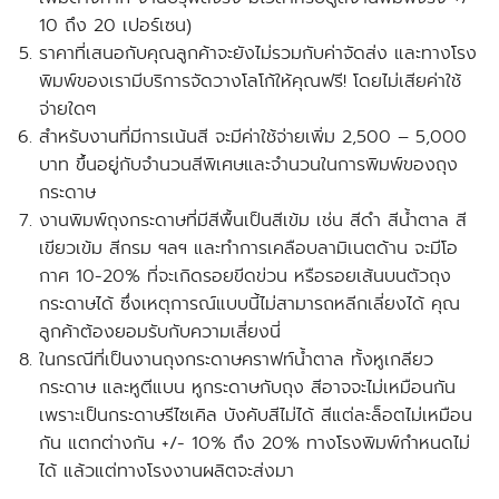
10 ถึง 20 เปอร์เซน)
ราคาที่เสนอกับคุณลูกค้าจะยังไม่รวมกับค่าจัดส่ง และ
ทางโรง
พิมพ์ของเรามีบริการจัดวางโลโก้ให้คุณฟรี!
โดยไม่เสียค่าใช้
จ่ายใดๆ
สำหรับงานที่มีการเน้นสี จะ
มีค่าใช้จ่ายเพิ่ม
2,500 – 5,000
บาท ขึ้นอยู่กับจำนวนสีพิเศษและจำนวนในการพิมพ์ของถุง
กระดาษ
งานพิมพ์ถุงกระดาษที่มีสีพื้นเป็นสีเข้ม เช่น สีดำ สีน้ำตาล สี
เขียวเข้ม สีกรม ฯลฯ และทำการเคลือบลามิเนตด้าน จะมีโอ
กาศ 10-20% ที่จะเกิดรอยขีดข่วน หรือรอยเส้นบนตัวถุง
กระดาษได้ ซึ่งเหตุการณ์แบบนี้ไม่สามารถหลีกเลี่ยงได้
คุณ
ลูกค้าต้องยอมรับกับความเสี่ยงนี่
ในกรณีที่เป็นงานถุงกระดาษคราฟท์น้ำตาล ทั้งหูเกลียว
กระดาษ และหูตีแบน หูกระดาษกับถุง สีอาจจะไม่เหมือนกัน
เพราะเป็นกระดาษรีไซเคิล บังคับสีไม่ได้ สีแต่ละล็อตไม่เหมือน
กัน แตกต่างกัน +/- 10% ถึง 20% ทางโรงพิมพ์กำหนดไม่
ได้ แล้วแต่ทางโรงงานผลิตจะส่งมา