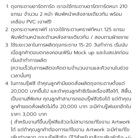
ถุงกระดาษอาร์ตการ์ด เราจะใช้กระดาษอาร์ตการ์ดหนา 210
แกรม จำนวน 2 หน้า พิมพ์หน้าหลังลายเดียวกัน พร้อม
เคลือบ PVC เงา
ฟรี!
ถุงกระดาษคราฟท์ เราจะใช้กระดาษคราฟท์หนา 125 แกรม
พิมพ์ด้านหน้าและด้านหลังลายเดียวกัน / สอบถามฝ่ายขาย
ใช้ระยะเวลาในการผลิตถุงกระดาษ 15-20 วันทำการ
เริ่มนับ
เมื่อลูกค้าตอบตกลงคอนเฟิร์ม
Mock up และใบสเปคก่อน
เริ่มเข้าทำการผลิต
(ความเร็วในการผลิตจะคิดตามจำนวนงานและคิวงานในช่วง
เวลานั้นๆ)
ในการบรุ๊ฟสี ถ้าคุณลูกค้า
มียอดสั่งผลิตถุงกระดาษตั้งแต่
20,000 บาทขึ้นไป
และถ้าคุณลูกค้าซีเรียสเรื่องสีโลโก้, สีพื้น,
เป็นงานสีพิเศษ คุณลูกค้าสามารถขอบรุ๊ฟสีจริงได้
แต่ถ้าคุณ
ลูกค้ายอดสั่งผลิตไม่ถึง 20,000 บาท
จะมีค่าบรู๊ฟแยกอีกใน
ราคา 3,000 บาท
( สำหรับงานที่ขึ้นบรุ๊ฟสีแล้วจะไม่สามารถแก้ไขงาน Artwork
ได้ แต่ถ้าคุณลูกค้าต้องการแก้ไขงาน Artwork จะมีค่าแก้ไข
เพิ่มต่างหาก งานบรุ๊ฟสีจริง มีไว้สำหรับดูสีงานพิมพ์จริง +/-