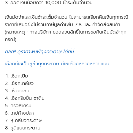
ยอดเงินน้อยกว่า 10,000 ชำระเต็มจำนวน
เงินมัดจำและเงินชำระเต็มจำนวน ไม่สามารถเรียกคืนเงินทุกกรณี
ราคาที่เสนอยังไม่รวมภาษีมูลค่าเพิ่ม 7% และ ค่าจัดส่งสินค้า
(หมายเหตุ : ทางบริษัทฯ ขอสงวนสิทธิ์ในการขอคืนเงินมัดจำทุก
กรณี)
คลิก!! ดูราคาพิมพ์ถุงกระดาษ ได้ที่นี่
เชือกที่ใช้เป็นหูหิ้วถุงกระดาษ มีให้เลือกหลากหลายแบบ
เชือกเปีย
เชือกเกลียว
เชือกกลม
เชือกริบบิ้น ซาติน
กรอสเกรน
เทปก้างปลา
หูเกลียวกระดาษ
หูตีแบนกระดาษ