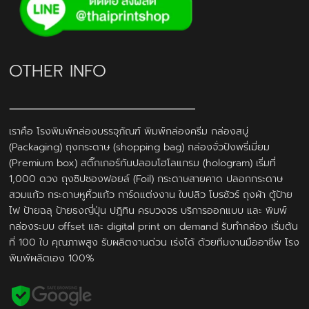
OTHER INFO
เราคือ โรงพิมพ์กล่องบรรจุภัณฑ์ พิมพ์กล่องครีม กล่องสบู่
(Packaging) ถุงกระดาษ (shopping bag) กล่องจั่วปังพรี่เมี่ยม
(Premium box) สติ๊กเกอร์กันปลอมโฮโลแกรม (hologram) เริ่มที่
1,000 ดวง ถุงซิปซองฟอยล์ (Foil) กระดาษสายคาด ปลอกกระดาษ
สวมแก้ว กระดาษหูหิ้วแก้ว การ์ดแต่งงาน ใบปลิว โบรชัวร์ ถุงผ้า ตู้ป้าย
ไฟ ป้ายฉลุ ป้ายธงญี่ปุ่น ปฎิทิน ครบวงจร บริการออกแบบ และ พิมพ์
กล่องระบบ offset และ digital print on demand รับทำกล่อง เริ่มต้น
ที่ 100 ใบ คุณภาพสูง รับผลิตงานด่วน เร่งได้ ด้วยทีมงานมืออาชีพ โรง
พิมพ์ผลิตเอง 100%