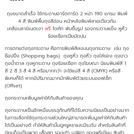
ถุงขนาดสำเร็จ ใช้กระดาษอาร์ตการ์ด 2 หน้า 190 แกรม พิมพ์
4 สี พิมพ์พื้นถุงสีอ่อน หน้าหลังพิมพ์ลายเดียวกัน
เคลือบลามิเนตเงา
ฟรี
ไดคัท พับขึ้นรูป รองกระดาษแข็ง หูหิ้ว
ร้อยเชือกเปียมัดปม
การตกแต่งถุงกระดาษ คือการพิมพ์สีลงบนถุงกระดาษ เช่น ถุง
ช๊อปปิ้ง (Shopping bags) ถุงหูหิ้ว ถุงหิ้ว ถุงใส่ของ ถุงขาว
ถุงน้ำตาล ถุงหูกระดาษ ถุงร้อยเชือก ถุงโฆษณา นิยมพิมพ์สี 1
สี 2 สี 3 สี 4 สี หรือมากกว่า จะใช้แม่สี 4 สี (CMYK) หรือสี
พิเศษก็ได้ หากมีปริมาณมากมักพิมพ์ด้วยระบบออฟเซ็ท
(Offset)
ถุงกระดาษเพิ่มมูลค่าให้กับสินค้าของคุณ
ถุงกระดาษเป็นอีกหนึ่งบรรจุภัณฑ์ที่ได้รับความนิยมเป็นอย่างมาก
ในการเลือกใช้ถุงกระดาษส่วนใหญ่สามารถเพิ่มมูลค่าให้กับสินค้า
ได้เป็นอย่างดี ทำให้สินค้านั้นดูหรูหราและมีระดับ สำหรับสินค้าที่
นิยมก็จะเป็นพวก เสื้อสูท รองเท้า นาฬิกา ของพรีเมี่ยม สินค้า