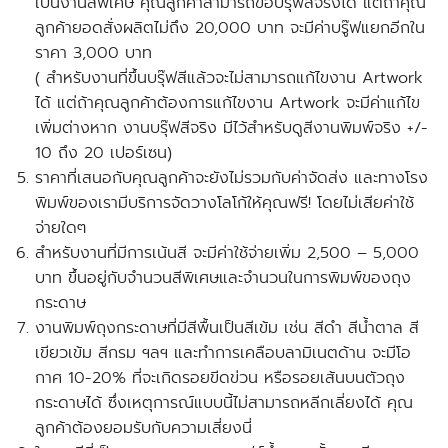
เป็นงานสีพิเศษ คุณลูกค้าสามารถขอบรุ๊ฟสีจริงได้
แต่ถ้าคุณ
ลูกค้ายอดสั่งผลิตไม่ถึง 20,000 บาท
จะมีค่าบรู๊ฟแยกอีกใน
ราคา 3,000 บาท
( สำหรับงานที่ขึ้นบรุ๊ฟสีแล้วจะไม่สามารถแก้ไขงาน Artwork
ได้ แต่ถ้าคุณลูกค้าต้องการแก้ไขงาน Artwork จะมีค่าแก้ไข
เพิ่มต่างหาก งานบรุ๊ฟสีจริง มีไว้สำหรับดูสีงานพิมพ์จริง +/-
10 ถึง 20 เปอร์เซน)
ราคาที่เสนอกับคุณลูกค้าจะยังไม่รวมกับค่าจัดส่ง และ
ทางโรง
พิมพ์ของเรามีบริการจัดวางโลโก้ให้คุณฟรี!
โดยไม่เสียค่าใช้
จ่ายใดๆ
สำหรับงานที่มีการเน้นสี จะ
มีค่าใช้จ่ายเพิ่ม
2,500 – 5,000
บาท ขึ้นอยู่กับจำนวนสีพิเศษและจำนวนในการพิมพ์ของถุง
กระดาษ
งานพิมพ์ถุงกระดาษที่มีสีพื้นเป็นสีเข้ม เช่น สีดำ สีน้ำตาล สี
เขียวเข้ม สีกรม ฯลฯ และทำการเคลือบลามิเนตด้าน จะมีโอ
กาศ 10-20% ที่จะเกิดรอยขีดข่วน หรือรอยเส้นบนตัวถุง
กระดาษได้ ซึ่งเหตุการณ์แบบนี้ไม่สามารถหลีกเลี่ยงได้
คุณ
ลูกค้าต้องยอมรับกับความเสี่ยงนี่