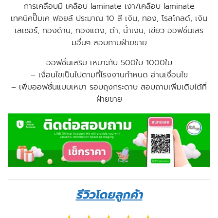
การเคลือบมี เคลือบ laminate เงา/เคลือบ laminate
เทคนิคปั๊มเค ฟอยล์ ประมาณ 10 สี เงิน, ทอง, โรสโกลด์, เงิน
เลเซอร์, ทองด้าน, ทองแดง, ดำ, น้ำเงิน, เขียว
ออฟชั่นเสริ
มอื่นๆ สอบถามฝ่ายขาย
ออฟชั่นเสริม เหมาะกับ 500ใบ 1000ใบ
– เงื่อนไขเป็นไปตามที่โรงงานกำหนด อ่านเงื่อนไข
–
เพิ่มออฟชั่นแบบเหมา รอบถุงกระดาษ สอบถามเพิ่มเติมได้ที่
ฝ่ายขาย
รีวิวโดยลูกค้า