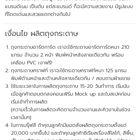
แบรนด์เนม เป็นต้น แต่ละแบรนด์ ก็จะมีความสวยงาม มีรูปแบบ
ที่โดดเด่นและสวยแตกต่างกันไป
เงื่อนไข ผลิตถุงกระดาษ
ถุงกระดาษอาร์ตการ์ด เราจะใช้กระดาษอาร์ตการ์ดหนา 210
แกรม จำนวน 2 หน้า พิมพ์หน้าหลังลายเดียวกัน พร้อม
เคลือบ PVC เงา
ฟรี!
ถุงกระดาษคราฟท์ เราจะใช้กระดาษคราฟท์หนา 125 แกรม
พิมพ์ด้านหน้าและด้านหลังลายเดียวกัน / สอบถามฝ่ายขาย
ใช้ระยะเวลาในการผลิตถุงกระดาษ 15-20 วันทำการ
เริ่มนับ
เมื่อลูกค้าตอบตกลงคอนเฟิร์ม
Mock up และใบสเปคก่อน
เริ่มเข้าทำการผลิต
(ความเร็วในการผลิตจะคิดตามจำนวนงานและคิวงานในช่วง
เวลานั้นๆ)
ในการบรุ๊ฟสี ถ้าคุณลูกค้า
มียอดสั่งผลิตถุงกระดาษตั้งแต่
20,000 บาทขึ้นไป
และถ้าคุณลูกค้าซีเรียสเรื่องสีโลโก้, สีพื้น,