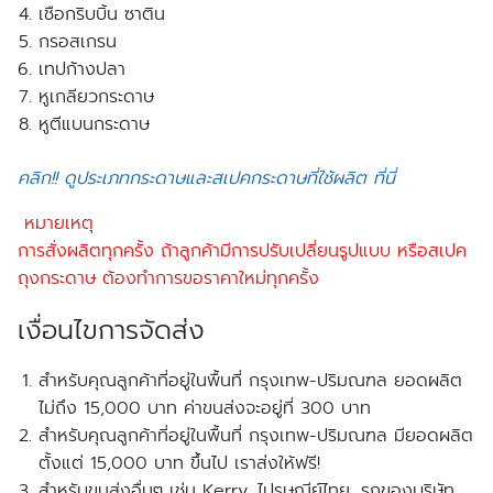
เชือกริบบิ้น ซาติน
กรอสเกรน
เทปก้างปลา
หูเกลียวกระดาษ
หูตีแบนกระดาษ
คลิก!! ดูประเภทกระดาษและสเปคกระดาษที่ใช้ผลิต ที่นี่
หมายเหตุ
การสั่งผลิตทุกครั้ง ถ้าลูกค้ามีการปรับเปลี่ยนรูปแบบ หรือสเปค
ถุงกระดาษ ต้องทำการขอราคาใหม่ทุกครั้ง
เงื่อนไขการจัดส่ง
สำหรับคุณลูกค้าที่อยู่ในพื้นที่ กรุงเทพ-ปริมณฑล
ยอดผลิต
ไม่ถึง
15,000 บาท ค่าขนส่งจะอยู่ที่ 300 บาท
สำหรับคุณลูกค้าที่อยู่ในพื้นที่ กรุงเทพ-ปริมณฑล
มียอดผลิต
ตั้งแต่
15,000 บาท ขึ้นไป เราส่งให้
ฟรี!
สำหรับขนส่งอื่นๆ เช่น Kerry, ไปรษณีย์ไทย, รถของบริษัท,