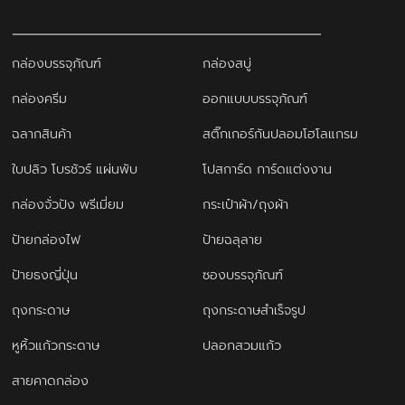
กล่องบรรจุภัณฑ์
กล่องสบู่
กล่องครีม
ออกแบบบรรจุภัณฑ์
ฉลากสินค้า
สติ๊กเกอร์กันปลอมโฮโลแกรม
ใบปลิว โบรชัวร์ แผ่นพับ
โปสการ์ด การ์ดแต่งงาน
กล่องจั่วปัง พรีเมี่ยม
กระเป๋าผ้า/ถุงผ้า
ป้ายกล่องไฟ
ป้ายฉลุลาย
ป้ายธงญี่ปุ่น
ซองบรรจุภัณฑ์
ถุงกระดาษ
ถุงกระดาษสำเร็จรูป
หูหิ้วแก้วกระดาษ
ปลอกสวมแก้ว
สายคาดกล่อง