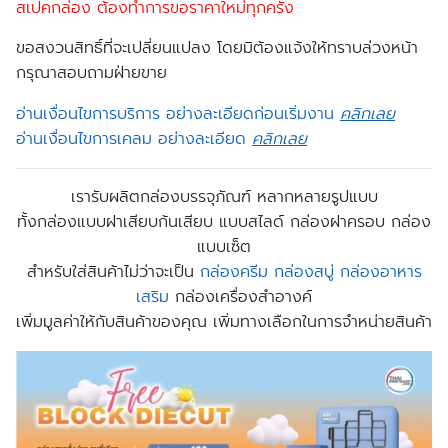
สเปคกล่อง ต้องทำการขอราคาใหม่ทุกครั้ง
ขอสงวนสิทธิ์ที่จะเปลี่ยนแปลง โดยมิต้องแจ้งให้ทราบล่วงหน้า
กรุณาสอบถามฝ่ายขาย
อ่านเงื่อนไขการบริการ อย่างละเอียดก่อนเริ่มงาน
คลิกเลย
อ่านเงื่อนไขการเคลม อย่างละเอียด
คลิกเลย
เรารับผลิตกล่องบรรจุภัณฑ์ หลากหลายรูปแบบ
ทั้งกล่องแบบฝาเสียบก้นเสียบ แบบสไลด์ กล่องฝาครอบ กล่อง
แบบเซ็ต
สำหรับใส่สินค้าไม่ว่าจะเป็น
กล่องครีม
กล่องสบู่
กล่องอาหาร
เสริม
กล่องเครื่องสำอางค์
เพิ่มมูลค่าให้กับสินค้าของคุณ เพิ่มทางเลือกในการจำหน่ายสินค้า