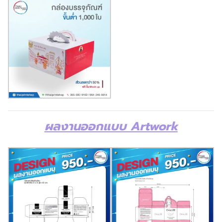
ผลงานออกแบบ Artwork