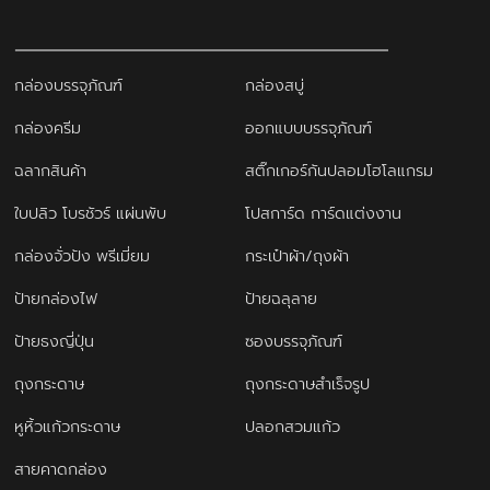
กล่องบรรจุภัณฑ์
กล่องสบู่
กล่องครีม
ออกแบบบรรจุภัณฑ์
ฉลากสินค้า
สติ๊กเกอร์กันปลอมโฮโลแกรม
ใบปลิว โบรชัวร์ แผ่นพับ
โปสการ์ด การ์ดแต่งงาน
กล่องจั่วปัง พรีเมี่ยม
กระเป๋าผ้า/ถุงผ้า
ป้ายกล่องไฟ
ป้ายฉลุลาย
ป้ายธงญี่ปุ่น
ซองบรรจุภัณฑ์
ถุงกระดาษ
ถุงกระดาษสำเร็จรูป
หูหิ้วแก้วกระดาษ
ปลอกสวมแก้ว
สายคาดกล่อง