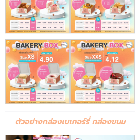
ตัวอย่างกล่องเบเกอร์รี่ กล่องขนม