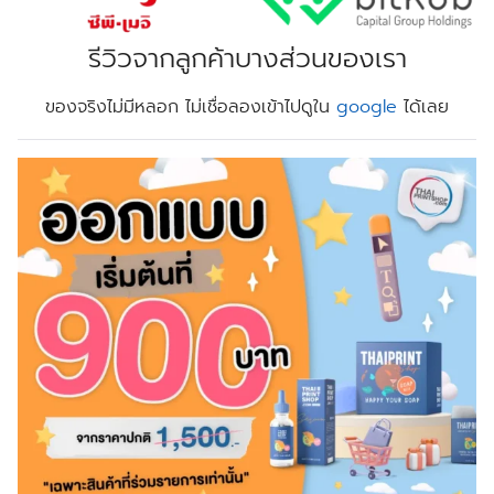
รีวิวจากลูกค้าบางส่วนของเรา
ของจริงไม่มีหลอก ไม่เชื่อลองเข้าไปดูใน
google
ได้เลย