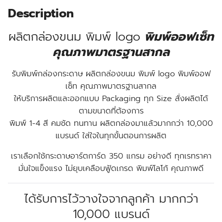
Description
ผลิตกล่องขนม พิมพ์ logo
พิมพ์ออฟเซ็ท
คุณภาพมาตรฐานสากล
รับพิมพ์กล่องกระดาษ ผลิตกล่องขนม พิมพ์ logo พิมพ์ออฟ
เซ็ท คุณภาพมาตรฐานสากล
ให้บริการผลิตและออกแบบ Packaging ทุก Size สั่งผลิตได้
ตามขนาดที่ต้องการ
พิมพ์ 1-4 สี คมชัด ทนทาน ผลิตกล่องมาแล้วมากกว่า 10,000
แบรนด์ ใส่ใจในทุกขั้นตอนการผลิต
เราเลือกใช้กระดาษอาร์ตการ์ด 350 แกรม อย่างดี ทุกเรทราคา
มั่นใจแข็งแรง ไม่ยุบเคลือบฟู้ดเกรด พิมพ์โลโก้ คุณภาพดี
ได้รับการไว้วางใจจากลูกค้า มากกว่า
10,000 แบรนด์