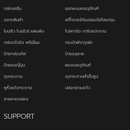
กล่องครีม
ออกแบบบรรจุภัณฑ์
ฉลากสินค้า
สติ๊กเกอร์กันปลอมโฮโลแกรม
ใบปลิว โบรชัวร์ แผ่นพับ
โปสการ์ด การ์ดแต่งงาน
กล่องจั่วปัง พรีเมี่ยม
กระเป๋าผ้า/ถุงผ้า
ป้ายกล่องไฟ
ป้ายฉลุลาย
ป้ายธงญี่ปุ่น
ซองบรรจุภัณฑ์
ถุงกระดาษ
ถุงกระดาษสำเร็จรูป
หูหิ้วแก้วกระดาษ
ปลอกสวมแก้ว
สายคาดกล่อง
SUPPORT