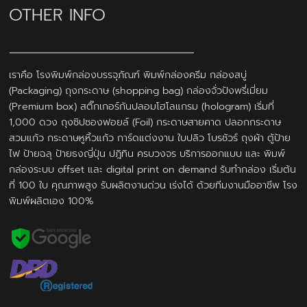
OTHER INFO
เราคือ โรงพิมพ์กล่องบรรจุภัณฑ์ พิมพ์กล่องครีม กล่องสบู่
(Packaging) ถุงกระดาษ (shopping bag) กล่องจั่วปังพรี่เมี่ยม
(Premium box) สติ๊กเกอร์กันปลอมโฮโลแกรม (hologram) เริ่มที่
1,000 ดวง ถุงซิปซองฟอยล์ (Foil) กระดาษสายคาด ปลอกกระดาษ
สวมแก้ว กระดาษหูหิ้วแก้ว การ์ดแต่งงาน ใบปลิว โบรชัวร์ ถุงผ้า ตู้ป้าย
ไฟ ป้ายฉลุ ป้ายธงญี่ปุ่น ปฎิทิน ครบวงจร บริการออกแบบ และ พิมพ์
กล่องระบบ offset และ digital print on demand รับทำกล่อง เริ่มต้น
ที่ 100 ใบ คุณภาพสูง รับผลิตงานด่วน เร่งได้ ด้วยทีมงานมืออาชีพ โรง
พิมพ์ผลิตเอง 100%