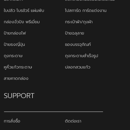
ใบปลิว โบรชัวร์ แผ่นพับ
โปสการ์ด การ์ดแต่งงาน
กล่องจั่วปัง พรีเมี่ยม
กระเป๋าผ้า/ถุงผ้า
ป้ายกล่องไฟ
ป้ายฉลุลาย
ป้ายธงญี่ปุ่น
ซองบรรจุภัณฑ์
ถุงกระดาษ
ถุงกระดาษสำเร็จรูป
หูหิ้วแก้วกระดาษ
ปลอกสวมแก้ว
สายคาดกล่อง
SUPPORT
การสั่งซื้อ
ติดต่อเรา