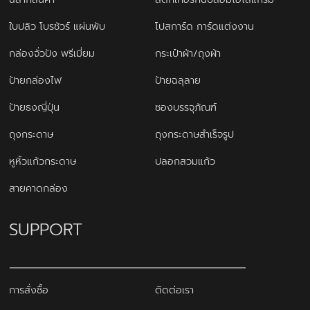
ใบปลิว โบรชัวร์ แผ่นพับ
โปสการ์ด การ์ดแต่งงาน
กล่องจั่วปัง พรีเมี่ยม
กระเป๋าผ้า/ถุงผ้า
ป้ายกล่องไฟ
ป้ายฉลุลาย
ป้ายธงญี่ปุ่น
ซองบรรจุภัณฑ์
ถุงกระดาษ
ถุงกระดาษสำเร็จรูป
หูหิ้วแก้วกระดาษ
ปลอกสวมแก้ว
สายคาดกล่อง
SUPPORT
การสั่งซื้อ
ติดต่อเรา