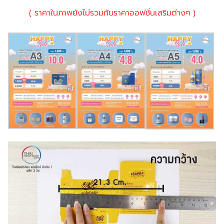
( ราคาในภาพยังไม่รวมกับราคาออฟชั่นเสริมต่างๆ )