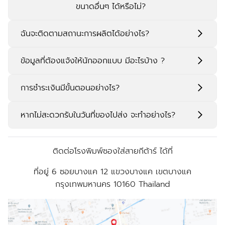
ขนาดอื่นๆ ได้หรือไม่?
ฉันจะติดตามสถานะการผลิตได้อย่างไร?
ข้อมูลที่ต้องแจ้งให้นักออกแบบ มีอะไรบ้าง ?
การชำระเงินมีขั้นตอนอย่างไร?
ตัวอย่างสินค้า เช่น สบู่ กระปุกครีม ขวดเซรั่ม ฯลฯ
หรือส่งขนาดที่วัดเองมาให้เรา
หากไม่สะดวกรับในวันที่ของไปส่ง จะทำอย่างไร?
ชื่อแบรนด์ ชื่อสินค้า หรือ โลโก้ (ถ้ามี)
ข้อมูลที่จะใส่บนกล่อง เช่น สรรพคุณ วิธีใช้ ส่วน
ประกอบ ปริมาณ เลขที่จัดแจ้ง ฯลฯ
ติดต่อโรงพิมพ์ซองใส่สายกีต้าร์ ได้ที่
รูปประกอบที่ใช้ในการออกแบบ (ถ้ามี)
ที่อยู่
6 ซอยบางแค 12 แขวงบางแค เขตบางแค
ตัวอย่างรูปแบบที่ชอบ โทนสี สไตล์ที่ชอบ
กรุงเทพมหานคร 10160 Thailand