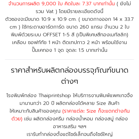
จำนวนการผลิต 9,000 ใบ คิดใบละ 7.37 บาทเท่านั้น
( ยังไม่
รวม Vat ) โดยมีรายละเอียดดังนี้
ตัวซองจะมีขนาด 10.9 x 10.9 cm. ( ขนาดกางออก 14 x 33.7
cm ) ใช้กระดาษอาร์ตการ์ด ขนาด 260 แกรม จำนวน 2 ใบ
พิมพ์ด้วยระบบ OFFSET 1-5 สี
(เป็นพิเศษสีทองเมทัลลิก)
เคลือบ ซอฟท์ทัช 1 หน้า ติดเทปกาว 2 หน้า พร้อมใช้งาน
ปั๊มเคทอง 1 จุด จุดละ 1.5 บาทเท่านั้น
ราคาสำหรับผลิตกล่องบรรจุภัณฑ์ขนาด
ต่างๆ
โรงพิมพ์กล่อง Thaiprintshop ให้บริการงานพิมพ์แพคเกจจิ้ง
มานานกว่า 20 ปี ผลิตกล่องได้หลาย Size สินค้า
ให้เหมาะกับสินค้าของคุณ
(ราคาแต่ละ Size ก็จะแตกต่างกัน
ด้วย)
เช่น ผลิตกล่องครีม กล่องน้ำหอม กล่องสบู่ กล่อง
อาหารเสริม ฯลฯ
เรารับทำกล่องตั้งแต่ไซซ์เล็กจนถึงไซซ์ใหญ่