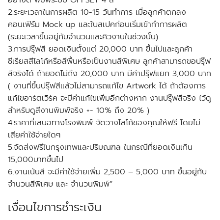
อย่างดี พิมพ์ระบบ OFFSET 4 สี
2.ระยะเวลาในการผลิต 10-15 วันทำการ เมื่อลูกค้าตกลง
คอนเฟิร์ม Mock up และใบสเปคก่อนเริ่มเข้าทำการผลิต
(ระยะเวลาขึ้นอยู่กับจำนวนและคิวงานในช่วงนั้น)
3.การปรุ๊ฟสี ยอดเงินตั้งแต่ 20,000 บาท ขึ้นไปและลูกค้า
ซีเรียสสีโลโก้หรือสีพื้นหรือเป็นงานสีพิเศษ ลูกค้าสามารถขอปรุ๊ฟ
สีจริงได้ ถ้ายอดไม่ถึง 20,000 บาท มีค่าปรุ๊ฟแยก 3,000 บาท
( งานที่ขึ้นปรุ๊ฟสีแล้วไม่สามารถแก้ไข Artwork ได้ ถ้าต้องการ
แก้ไขอาร์ตเวิร์ค จะมีค่าแก้ไขเพิ่มอีกต่างหาก งานปรุ๊ฟสีจริง ไว้ดู
สำหรับดูสีงานพิมพ์จริง +- 10% ถึง 20% )
4.ราคาที่เสนอทางโรงพิมพ์ จัดวางโลโก้ของคุณให้ฟรี โดยไม่
เสียค่าใช้จ่ายใดๆ
5.จัดส่งฟรีในกรุงเทพและปริมณฑล ในกรณีที่ยอดเงินเกิน
15,000บาทขึ้นไป
6.งานเน้นสี จะมีค่าใช้จ่ายเพิ่ม 2,500 – 5,000 บาท ขึ้นอยู่กับ
จำนวนสีพิเศษ และ จำนวนพิมพ์”
เงื่อนไขการชำระเงิน