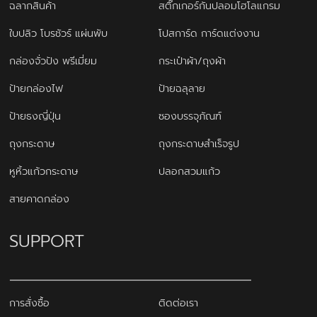
ฉลากสินค้า
สติ๊กเกอร์กันปลอมโฮโลแกรม
ใบปลิว โบรชัวร์ แผ่นพับ
โปสการ์ด การ์ดแต่งงาน
กล่องจั่วปัง พรีเมี่ยม
กระเป๋าผ้า/ถุงผ้า
ป้ายกล่องไฟ
ป้ายฉลุลาย
ป้ายธงญี่ปุ่น
ซองบรรจุภัณฑ์
ถุงกระดาษ
ถุงกระดาษสำเร็จรูป
หูหิ้วแก้วกระดาษ
ปลอกสวมแก้ว
สายคาดกล่อง
SUPPORT
การสั่งซื้อ
ติดต่อเรา