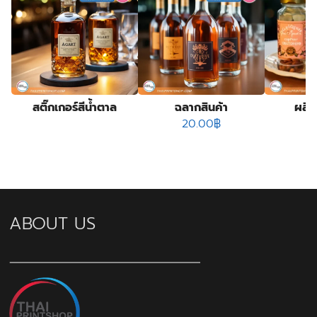
สติ๊กเกอร์สีน้ำตาล
ฉลากสินค้า
ผลิต
20.00
฿
ABOUT US