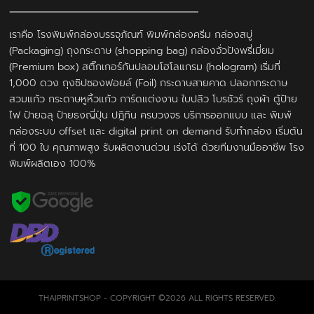
เราคือ โรงพิมพ์กล่องบรรจุภัณฑ์ พิมพ์กล่องครีม กล่องสบู่
(Packaging) ถุงกระดาษ (shopping bag) กล่องจั่วปังพรี่เมี่ยม
(Premium box) สติ๊กเกอร์กันปลอมโฮโลแกรม (hologram) เริ่มที่
1,000 ดวง ถุงซิปซองฟอยล์ (Foil) กระดาษสายคาด ปลอกกระดาษ
สวมแก้ว กระดาษหูหิ้วแก้ว การ์ดแต่งงาน ใบปลิว โบรชัวร์ ถุงผ้า ตู้ป้าย
ไฟ ป้ายฉลุ ป้ายธงญี่ปุ่น ปฎิทิน ครบวงจร บริการออกแบบ และ พิมพ์
กล่องระบบ offset และ digital print on demand รับทำกล่อง เริ่มต้น
ที่ 100 ใบ คุณภาพสูง รับผลิตงานด่วน เร่งได้ ด้วยทีมงานมืออาชีพ โรง
พิมพ์ผลิตเอง 100%
THAIPRINTSHOP - COPYRIGHT ©2026 ALL RIGHTS RESERVED.