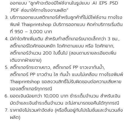
ออกแบบ “ลูกค้าจะต้องมีไฟล์งานในรูปแบบ .AI .EPS .PSD
.PDF ส่งมาให้ทางโรงงานผลิต”
บริการออกแบบสติกเกอร์สำหรับลูกค้าที่ไม่มีไฟล์งาน ทางโรง
พิมพ์ Thaiprintshop มีบริการออกแบบ คิดค่าบริการเริ่มต้น
ที่ 950 – 3,000 บาท
มีค่าไดคัทเพิ่มเติม สำหรับทำสติ๊กเกอร์ขนาดเล็กกว่า 3 ซม.,
สติ๊กเกอร์ไดคัทขอบหยัก ไดคัทตามแบบ หรือ ไดคัทยาก,
สติ๊กเกอร์จำนวน 200 ใบขึ้นไป (สอบถามรายละเอียดเพิ่ม
เติมจากฝ่ายขาย)
สติ๊กเกอร์กระดาษขาว, สติ๊กเกอร์ PP ขาวเงากันน้ำ,
สติ๊กเกอร์ PP ขาวด้าน ใส กันน้ำ แบบไม่เคลือบ ทางโรงพิมพ์
Thaiprintshop ขอสงวนสิทธิ์ไม่รับผิดชอบต่อความเสียหาย
ของสติ๊กเกอร์ทุกกรณี
ยอดเงินน้อยกว่า 10,000 บาท ชำระเต็มจำนวน สำหรับเงิน
มัดจำและเงินชำระเต็มจำนวน จะไม่สามารถขอคืนได้ทุกกรณี
ราคายังไม่รวมค่าจัดส่ง (หรือขึ้นอยู่กับโปรโมชั่นและจำนวนสั่ง
ผลิต)