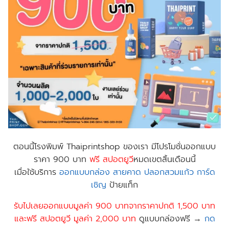
ตอนนี้
โรงพิมพ์ Thaiprintshop
ของเรา มีโปรโมชั่นออกแบบ
ราคา 900 บาท
ฟร
ี สปอตยูวี
หมดเขตสิ้นเดือนนี้
เมื่อใช้บริการ
ออกแบบกล่อง
สายคาด
ปลอกสวมแก้ว
การ์ด
เชิญ
ป้าย​แท็ก
รับไปเลยออกแบบมูลค่า 900 บาทจากราคาปกติ 1,500 บาท
และฟรี สปอตยูวี มูลค่า 2,000 บาท
ดูแบบกล่องฟรี →
กด