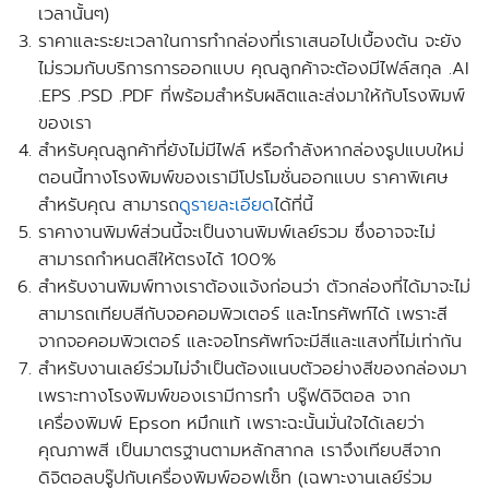
เวลานั้นๆ)
ราคาและระยะเวลาในการทำกล่องที่เราเสนอไปเบื้องต้น จะยัง
ไม่รวมกับบริการการออกแบบ คุณลูกค้าจะต้องมีไฟล์สกุล .AI
.EPS .PSD .PDF ที่พร้อมสำหรับผลิตและส่งมาให้กับโรงพิมพ์
ของเรา
สำหรับคุณลูกค้าที่ยังไม่มีไฟล์ หรือกำลังหากล่องรูปแบบใหม่
ตอนนี้ทางโรงพิมพ์ของเรามี
โปรโมชั่นออกแบบ
ราคาพิเศษ
สำหรับคุณ สามารถ
ดูรายละเอียด
ได้ที่นี้
ราคางานพิมพ์ส่วนนี้จะเป็นงานพิมพ์เลย์รวม ซึ่งอาจจะไม่
สามารถกำหนดสีให้ตรงได้ 100%
สำหรับงานพิมพ์ทางเราต้องแจ้งก่อนว่า ตัวกล่องที่ได้มาจะไม่
สามารถเทียบสีกับจอคอมพิวเตอร์ และโทรศัพท์ได้ เพราะสี
จากจอคอมพิวเตอร์ และจอโทรศัพท์จะมีสีและแสงที่ไม่เท่ากัน
สำหรับงานเลย์ร่วมไม่จำเป็นต้องแนบตัวอย่างสีของกล่องมา
เพราะทางโรงพิมพ์ของเรามีการทำ บรู๊ฟดิจิตอล จาก
เครื่องพิมพ์ Epson หมึกแท้ เพราะฉะนั้นมั่นใจได้เลยว่า
คุณภาพสี เป็นมาตรฐานตามหลักสากล เราจึงเทียบสีจาก
ดิจิตอลบรู๊ปกับเครื่องพิมพ์ออฟเซ็ท
(เฉพาะงานเลย์ร่วม